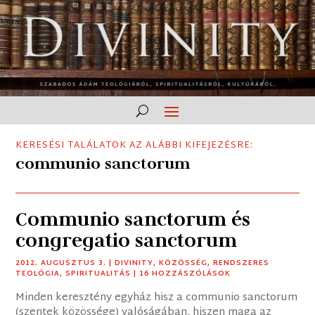
KERESÉSI TALÁLATOK AZ ALÁBBI KIFEJEZÉSRE:
communio sanctorum
Communio sanctorum és
congregatio sanctorum
2012. AUGUSZTUS 3.
|
DIVINITY
,
KÖZÖSSÉG
,
RENDSZERES
TEOLÓGIA
,
SPIRITUALITÁS
| 16 HOZZÁSZÓLÁSOK
Minden keresztény egyház hisz a communio sanctorum
(szentek közössége) valóságában, hiszen maga az