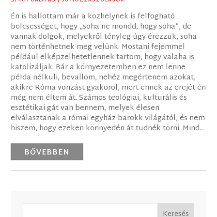
SPIRITUALITÁS
| 56 HOZZÁSZÓLÁSOK
Én is hallottam már a közhelynek is felfogható
bölcsességet, hogy „soha ne mondd, hogy soha”, de
vannak dolgok, melyekről tényleg úgy érezzük, soha
nem történhetnek meg velünk. Mostani fejemmel
például elképzelhetetlennek tartom, hogy valaha is
katolizáljak. Bár a környezetemben ez nem lenne
példa nélküli, bevallom, nehéz megértenem azokat,
akikre Róma vonzást gyakorol, mert ennek az erejét én
még nem éltem át. Számos teológiai, kulturális és
esztétikai gát van bennem, melyek élesen
elválasztanak a római egyház barokk világától, és nem
hiszem, hogy ezeken könnyedén át tudnék törni. Mind...
BŐVEBBEN