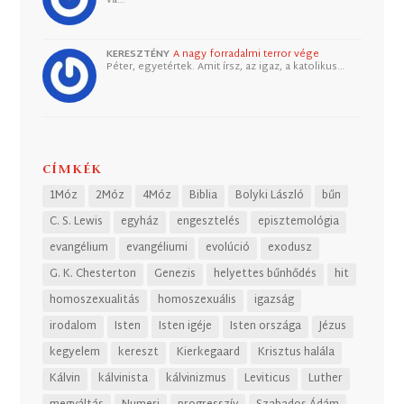
KERESZTÉNY
A nagy forradalmi terror vége
Péter, egyetértek. Amit írsz, az igaz, a katolikus…
CÍMKÉK
1Móz
2Móz
4Móz
Biblia
Bolyki László
bűn
C. S. Lewis
egyház
engesztelés
episztemológia
evangélium
evangéliumi
evolúció
exodusz
G. K. Chesterton
Genezis
helyettes bűnhődés
hit
homoszexualitás
homoszexuális
igazság
irodalom
Isten
Isten igéje
Isten országa
Jézus
kegyelem
kereszt
Kierkegaard
Krisztus halála
Kálvin
kálvinista
kálvinizmus
Leviticus
Luther