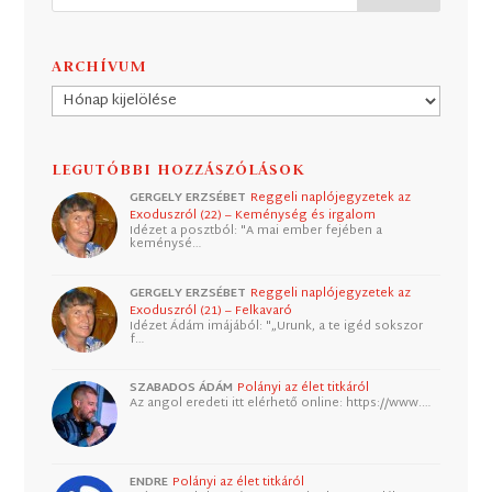
ARCHÍVUM
Archívum
LEGUTÓBBI HOZZÁSZÓLÁSOK
GERGELY ERZSÉBET
Reggeli naplójegyzetek az
Exoduszról (22) – Keménység és irgalom
Idézet a posztból: "A mai ember fejében a
keménysé…
GERGELY ERZSÉBET
Reggeli naplójegyzetek az
Exoduszról (21) – Felkavaró
Idézet Ádám imájából: "„Urunk, a te igéd sokszor
f…
SZABADOS ÁDÁM
Polányi az élet titkáról
Az angol eredeti itt elérhető online: https://www.…
ENDRE
Polányi az élet titkáról