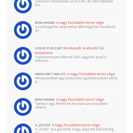
Szívesen elolvasnám az esszét, de nem találtam.
Ho…
BENCHMARK
A nagy forradalmi terror vége
A svéd egyház alapvetően államegyházi karakterű
an…
SZILÁGYI JÓZSEF
Rembrandt: A tékozló fiú
hazatérése
"Valamennyien tékozló fiúk vagyunk azzal a
különbs…
MENYHÁRT MIKLÓS
A nagy forradalmi terror vége
Mindazonáltal egy protestáns gyülekezetben adott
d…
BENCHMARK
A nagy forradalmi terror vége
"amikor egy felekezet hivatalosan püspökké
választ…
X. JÓZSEF
A nagy forradalmi terror vége
A „költő” arra gondolt, hogy alapvető különbség
va…