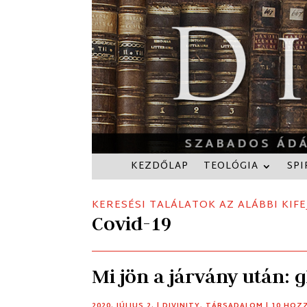
KEZDŐLAP
TEOLÓGIA
SPI
KERESÉSI TALÁLATOK AZ ALÁBBI KIFE
Covid-19
Mi jön a járvány után: g
2020. JÚLIUS 2.
|
DIVINITY
,
TÁRSADALOM
| 10 HOZ