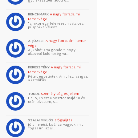
gyülekezetben adott d…
BENCHMARK
A nagy forradalmi
terror vége
"amikor egy felekezet hivatalosan
püspökké választ…
X. JÓZSEF
A nagy forradalmi terror
vége
A „költő” arra gondolt, hogy
alapvető különbség va…
KERESZTÉNY
A nagy forradalmi
terror vége
Péter, egyetértek. Amit írsz, az igaz,
a katolikus…
TUNDE
Személyiség és jellem
Helló, Én ezt a posztot majd 10 év
után olvasom, S…
SZALAI MIKLÓS
Erőgyűjtés
Jó pihenést, kiváncsi vagyok, mit
fogsz írni az ál…