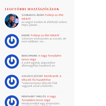
LEGUTÓBBI HOZZÁSZÓLÁSOK
SZABADOS ÁDÁM
Polányi az élet
titkáról
Az angol eredeti itt elérhető online:
https://www.…
ENDRE
Polányi az élet titkáról
Szívesen elolvasnám az esszét, de
nem találtam. Ho…
BENCHMARK
A nagy forradalmi
terror vége
A svéd egyház alapvetően
államegyházi karakterű an…
SZILÁGYI JÓZSEF
Rembrandt: A
tékozló fiú hazatérése
"Valamennyien tékozló fiúk
vagyunk azzal a különbs…
MENYHÁRT MIKLÓS
A nagy
forradalmi terror vége
Mindazonáltal egy protestáns