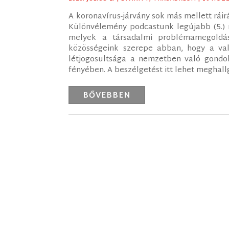
A koronavírus-járvány sok más mellett ráirá
Különvélemény podcastunk legújabb (5.) 
melyek a társadalmi problémamegoldás
közösségeink szerepe abban, hogy a val
létjogosultsága a nemzetben való gondol
fényében. A beszélgetést itt lehet meghallg
BŐVEBBEN