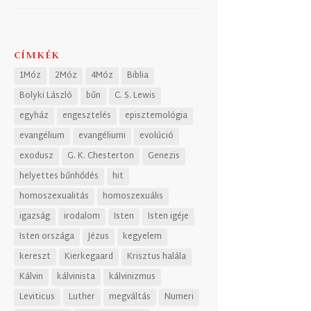
CÍMKÉK
1Móz
2Móz
4Móz
Biblia
Bolyki László
bűn
C. S. Lewis
egyház
engesztelés
episztemológia
evangélium
evangéliumi
evolúció
exodusz
G. K. Chesterton
Genezis
helyettes bűnhődés
hit
homoszexualitás
homoszexuális
igazság
irodalom
Isten
Isten igéje
Isten országa
Jézus
kegyelem
kereszt
Kierkegaard
Krisztus halála
Kálvin
kálvinista
kálvinizmus
Leviticus
Luther
megváltás
Numeri