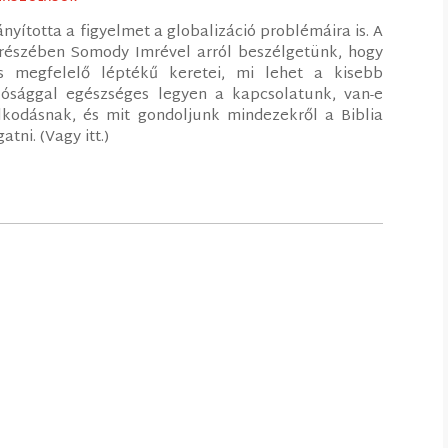
nyította a figyelmet a globalizáció problémáira is. A
részében Somody Imrével arról beszélgetünk, hogy
 megfelelő léptékű keretei, mi lehet a kisebb
ósággal egészséges legyen a kapcsolatunk, van-e
kodásnak, és mit gondoljunk mindezekről a Biblia
atni. (Vagy itt.)