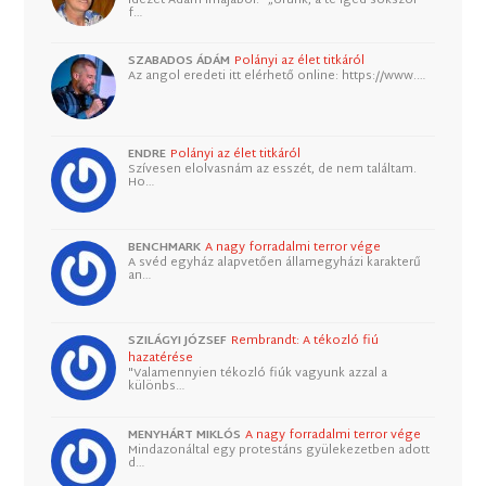
f…
SZABADOS ÁDÁM
Polányi az élet titkáról
Az angol eredeti itt elérhető online: https://www.…
ENDRE
Polányi az élet titkáról
Szívesen elolvasnám az esszét, de nem találtam.
Ho…
BENCHMARK
A nagy forradalmi terror vége
A svéd egyház alapvetően államegyházi karakterű
an…
SZILÁGYI JÓZSEF
Rembrandt: A tékozló fiú
hazatérése
"Valamennyien tékozló fiúk vagyunk azzal a
különbs…
MENYHÁRT MIKLÓS
A nagy forradalmi terror vége
Mindazonáltal egy protestáns gyülekezetben adott
d…