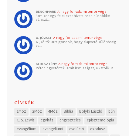
BENCHMARK
A nagy forradalmi terror vége
"amikor egy felekezet hivatalosan püspökké
választ…
X. JÓZSEF
A nagy forradalmi terror vége
A „költő” arra gondolt, hogy alapvető különbség
va…
KERESZTÉNY
A nagy forradalmi terror vége
Péter, egyetértek. Amit írsz, az igaz, a katolikus…
CÍMKÉK
1Móz
2Móz
4Móz
Biblia
Bolyki László
bűn
C. S. Lewis
egyház
engesztelés
episztemológia
evangélium
evangéliumi
evolúció
exodusz