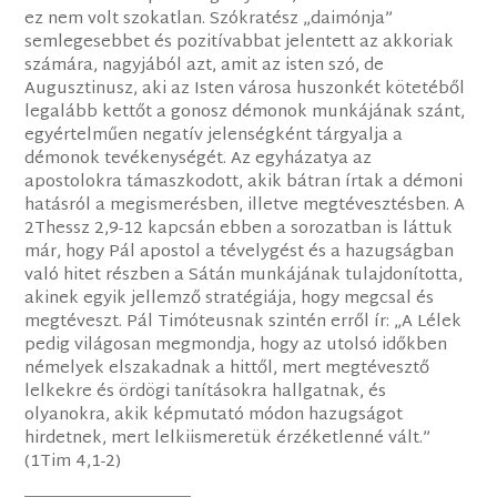
ez nem volt szokatlan. Szókratész „daimónja”
semlegesebbet és pozitívabbat jelentett az akkoriak
számára, nagyjából azt, amit az isten szó, de
Augusztinusz, aki az Isten városa huszonkét kötetéből
legalább kettőt a gonosz démonok munkájának szánt,
egyértelműen negatív jelenségként tárgyalja a
démonok tevékenységét. Az egyházatya az
apostolokra támaszkodott, akik bátran írtak a démoni
hatásról a megismerésben, illetve megtévesztésben. A
2Thessz 2,9-12 kapcsán ebben a sorozatban is láttuk
már, hogy Pál apostol a tévelygést és a hazugságban
való hitet részben a Sátán munkájának tulajdonította,
akinek egyik jellemző stratégiája, hogy megcsal és
megtéveszt. Pál Timóteusnak szintén erről ír: „A Lélek
pedig világosan megmondja, hogy az utolsó időkben
némelyek elszakadnak a hittől, mert megtévesztő
lelkekre és ördögi tanításokra hallgatnak, és
olyanokra, akik képmutató módon hazugságot
hirdetnek, mert lelkiismeretük érzéketlenné vált.”
(1Tim 4,1-2)