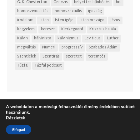
G. K. Chesterton
Genezis
helyettes bűnhődés
hit
homoszexualitás
homoszexuális
igazság
irodalom
Isten
Isten igéje
Isten országa
Jézus
kegyelem
kereszt
Kierkegaard
Krisztus halála
Kálvin
kálvinista
kálvinizmus
Leviticus
Luther
megváltás
Numeri
progresszív
Szabados Ádám
Szentlélek
Szentírás
szeretet
teremtés
Tűzfal
Tűzfal podcast
A weboldalon a minőségi felhasználói élmény érdekében sütiket
használunk.
Részletek
Elfogad
Dizájn:
Elegant Themes
| Motor:
WordPress