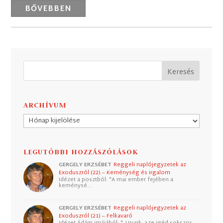
BŐVEBBEN
ARCHÍVUM
Archívum
LEGUTÓBBI HOZZÁSZÓLÁSOK
GERGELY ERZSÉBET
Reggeli naplójegyzetek az
Exoduszról (22) – Keménység és irgalom
Idézet a posztból: "A mai ember fejében a
keménysé…
GERGELY ERZSÉBET
Reggeli naplójegyzetek az
Exoduszról (21) – Felkavaró
Idézet Ádám imájából: "„Urunk, a te igéd sokszor