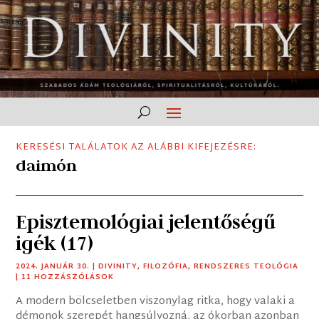
KERESÉSI TALÁLATOK AZ ALÁBBI KIFEJEZÉSRE:
daimón
Episztemológiai jelentőségű
igék (17)
2024. JANUÁR 30.
|
DIVINITY
,
FILOZÓFIA
,
RENDSZERES TEOLÓGIA
| 11 HOZZÁSZÓLÁSOK
A modern bölcseletben viszonylag ritka, hogy valaki a
démonok szerepét hangsúlyozná, az ókorban azonban