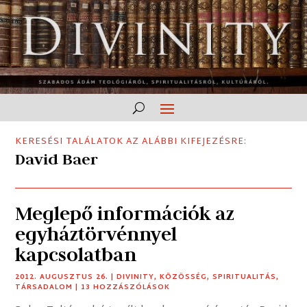
KERESÉSI TALÁLATOK AZ ALÁBBI KIFEJEZÉSRE:
David Baer
Meglepő információk az
egyháztörvénnyel
kapcsolatban
2012. AUGUSZTUS 26.
|
DIVINITY
,
KÖZÖSSÉG
,
SPIRITUALITÁS
,
TÁRSADALOM
| 13 HOZZÁSZÓLÁSOK