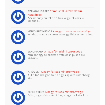
SZILÁGYI JÓZSEF
Rembrandt: A tékozló fiú
hazatérése
"Valamennyien tékozló fiúk vagyunk azzal a
különbs…
MENYHÁRT MIKLÓS
A nagy forradalmi terror vége
Mindazonáltal egy protestáns gyülekezetben adott
d…
BENCHMARK
A nagy forradalmi terror vége
"amikor egy felekezet hivatalosan püspökké
választ…
X. JÓZSEF
A nagy forradalmi terror vége
A „költő” arra gondolt, hogy alapvető különbség
va…
KERESZTÉNY
A nagy forradalmi terror vége
Péter, egyetértek. Amit írsz, az igaz, a katolikus…