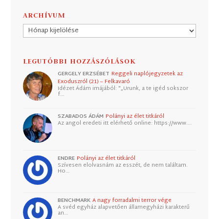
ARCHÍVUM
Archívum
LEGUTÓBBI HOZZÁSZÓLÁSOK
GERGELY ERZSÉBET
Reggeli naplójegyzetek az
Exoduszról (21) – Felkavaró
Idézet Ádám imájából: "„Urunk, a te igéd sokszor
f…
SZABADOS ÁDÁM
Polányi az élet titkáról
Az angol eredeti itt elérhető online: https://www.…
ENDRE
Polányi az élet titkáról
Szívesen elolvasnám az esszét, de nem találtam.
Ho…
BENCHMARK
A nagy forradalmi terror vége
A svéd egyház alapvetően államegyházi karakterű
an…