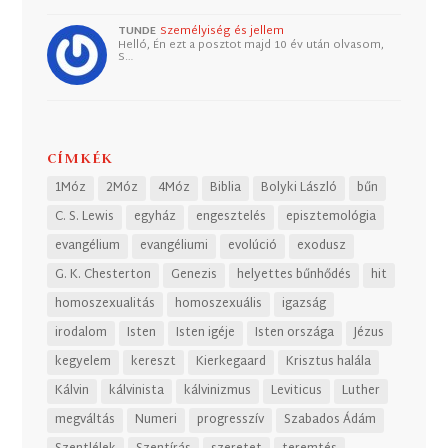
TUNDE
Személyiség és jellem
Helló, Én ezt a posztot majd 10 év után olvasom,
S…
CÍMKÉK
1Móz
2Móz
4Móz
Biblia
Bolyki László
bűn
C. S. Lewis
egyház
engesztelés
episztemológia
evangélium
evangéliumi
evolúció
exodusz
G. K. Chesterton
Genezis
helyettes bűnhődés
hit
homoszexualitás
homoszexuális
igazság
irodalom
Isten
Isten igéje
Isten országa
Jézus
kegyelem
kereszt
Kierkegaard
Krisztus halála
Kálvin
kálvinista
kálvinizmus
Leviticus
Luther
megváltás
Numeri
progresszív
Szabados Ádám