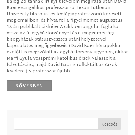
Balog Zoltánnak írt nyílt levelem megírása után David
Baer evangélikus professzor (a Texan Lutheran
University filozófia- és teológiaprofesszora) keresett
meg emailben, és hívta fel a figyelmemet augusztus
13-án publikált cikkére. A cikkben angolul foglalta
össze az új egyháztörvénnyel és a magyarországi
kisegyházak státuszvesztés utáni helyzetével
kapcsolatos megfigyeléseit. (David Baer hónapokkal
ezelőtt is megszólalt az egyháztörvény ügyében, akkor
Márfi Gyula veszprémi katolikus érsek válaszolt a
felvetéseire, majd David Baer is reflektált az érsek
levelére.) A professzor újabb...
BŐVEBBEN