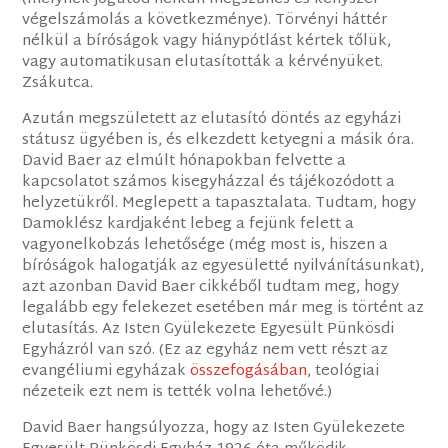
végelszámolás a következménye). Törvényi háttér
nélkül a bíróságok vagy hiánypótlást kértek tőlük,
vagy automatikusan elutasították a kérvényüket.
Zsákutca.
Azután megszületett az elutasító döntés az egyházi
státusz ügyében is, és elkezdett ketyegni a másik óra.
David Baer az elmúlt hónapokban felvette a
kapcsolatot számos kisegyházzal és tájékozódott a
helyzetükről. Meglepett a tapasztalata. Tudtam, hogy
Damoklész kardjaként lebeg a fejünk felett a
vagyonelkobzás lehetősége (még most is, hiszen a
bíróságok halogatják az egyesületté nyilvánításunkat),
azt azonban David Baer cikkéből tudtam meg, hogy
legalább egy felekezet esetében már meg is történt az
elutasítás. Az Isten Gyülekezete Egyesült Pünkösdi
Egyházról van szó. (Ez az egyház nem vett részt az
evangéliumi egyházak
összefogásában
, teológiai
nézeteik ezt nem is tették volna lehetővé.)
David Baer hangsúlyozza, hogy az Isten Gyülekezete