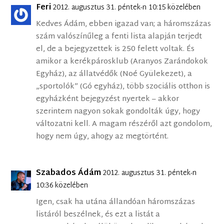
Feri
2012. augusztus 31. péntek-n 10:15 közelében
Kedves Ádám, ebben igazad van; a háromszázas
szám valószínűleg a fenti lista alapján terjedt
el, de a bejegyzettek is 250 felett voltak. És
amikor a kerékpárosklub (Aranyos Zarándokok
Egyház), az állatvédők (Noé Gyülekezet), a
„sportolók” (Gó egyház), több szociális otthon is
egyházként bejegyzést nyertek – akkor
szerintem nagyon sokak gondolták úgy, hogy
változatni kell. A magam részéről azt gondolom,
hogy nem úgy, ahogy az megtörtént.
Szabados Ádám
2012. augusztus 31. péntek-n
10:36 közelében
Igen, csak ha utána állandóan háromszázas
listáról beszélnek, és ezt a listát a