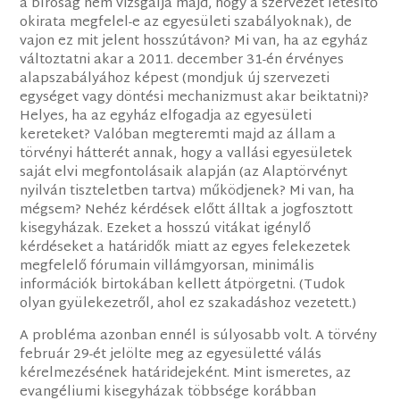
a bíróság nem vizsgálja majd, hogy a szervezet létesítő
okirata megfelel-e az egyesületi szabályoknak), de
vajon ez mit jelent hosszútávon? Mi van, ha az egyház
változtatni akar a 2011. december 31-én érvényes
alapszabályához képest (mondjuk új szervezeti
egységet vagy döntési mechanizmust akar beiktatni)?
Helyes, ha az egyház elfogadja az egyesületi
kereteket? Valóban megteremti majd az állam a
törvényi hátterét annak, hogy a vallási egyesületek
saját elvi megfontolásaik alapján (az Alaptörvényt
nyilván tiszteletben tartva) működjenek? Mi van, ha
mégsem? Nehéz kérdések előtt álltak a jogfosztott
kisegyházak. Ezeket a hosszú vitákat igénylő
kérdéseket a határidők miatt az egyes felekezetek
megfelelő fórumain villámgyorsan, minimális
információk birtokában kellett átpörgetni. (Tudok
olyan gyülekezetről, ahol ez szakadáshoz vezetett.)
A probléma azonban ennél is súlyosabb volt. A törvény
február 29-ét jelölte meg az egyesületté válás
kérelmezésének határidejeként. Mint ismeretes, az
evangéliumi kisegyházak többsége korábban