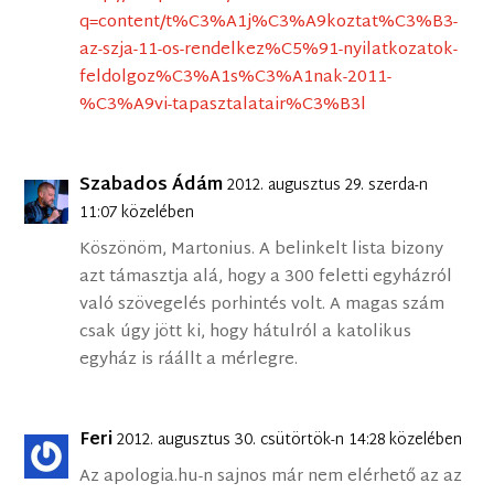
q=content/t%C3%A1j%C3%A9koztat%C3%B3-
az-szja-11-os-rendelkez%C5%91-nyilatkozatok-
feldolgoz%C3%A1s%C3%A1nak-2011-
%C3%A9vi-tapasztalatair%C3%B3l
Szabados Ádám
2012. augusztus 29. szerda-n
11:07 közelében
Köszönöm, Martonius. A belinkelt lista bizony
azt támasztja alá, hogy a 300 feletti egyházról
való szövegelés porhintés volt. A magas szám
csak úgy jött ki, hogy hátulról a katolikus
egyház is ráállt a mérlegre.
Feri
2012. augusztus 30. csütörtök-n 14:28 közelében
Az apologia.hu-n sajnos már nem elérhető az az