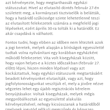
azt kérvényezte, hogy megtarthassák egyházi
státuszukat. Mivel az elutasító döntés február 27-én
született meg, a kormányzati tisztviselők is belátták,
hogy a határidő szűkössége szinte lehetetlenné teszi
az elutasított felekezetek számára a megfelelő jogi
lépéseket, ezért április 30-ra tolták ki a határidőt. Ez
akár csapdává is válhatott.
Fontos tudni, hogy ebben az időben nem léteztek azok
a jogi keretek, melyek alapján a bíróságok egyesületté
tudtak volna nyilvánítani egy korábban egyházként
működő felekezetet. Vita volt kisegyházak között,
hogy vajon helyes-e a köztes időszakban (február 27.
előtt) lépni, hiszen minden lépéssel vagy azt
kockáztattuk, hogy egyházi státuszunk megtartásáért
beadott kérvényünket elutasítják, vagy azt, hogy
jogfolytonosságunkat veszítjük el, mely a jövőre nézve
végzetes lehet egy újabb regisztrációs kérelem
benyújtásakor. Voltak kisegyházak, melyek mégis
megpróbálkoztak az egyesületté alakulás
kérvényezésével, nehogy kicsússzanak a határidőből
(melynek jogutód nélküli megszűnés és kényszer-