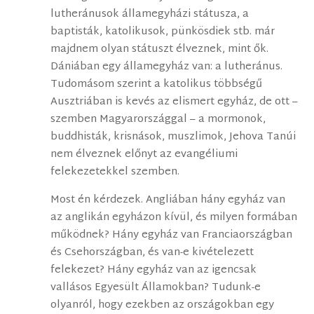
lutheránusok államegyházi státusza, a
baptisták, katolikusok, pünkösdiek stb. már
majdnem olyan státuszt élveznek, mint ők.
Dániában egy államegyház van: a lutheránus.
Tudomásom szerint a katolikus többségű
Ausztriában is kevés az elismert egyház, de ott –
szemben Magyarországgal – a mormonok,
buddhisták, krisnások, muszlimok, Jehova Tanúi
nem élveznek előnyt az evangéliumi
felekezetekkel szemben.
Most én kérdezek. Angliában hány egyház van
az anglikán egyházon kívül, és milyen formában
működnek? Hány egyház van Franciaországban
és Csehországban, és van-e kivételezett
felekezet? Hány egyház van az igencsak
vallásos Egyesült Államokban? Tudunk-e
olyanról, hogy ezekben az országokban egy