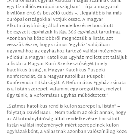
„A háromszáz egyház valóban magas számnak tűnik
egy tízmilliós európai országban” – írja a magyarul
kiválóan értő és beszélő tudós –, „legalábbis ha más
európai országokkal vetjük össze. A magyar
Alkotmánybíróság által rendelkezésre bocsátott
bejegyzett egyházak listája 366 egyházat tartalmaz.
Azonban ha közelebbről megnézzük a listát, azt
vesszük észre, hogy számos ’egyház’ valójában
ugyanahhoz az egyházhoz tartozó vallási intézmény.
Például a Magyar Katolikus Egyház mellett ott találjuk
a listán a Magyar Kurír Szerkesztőségét (mely
katolikus újság), a Magyar Katolikus Püspöki
Konferenciát, és a Magyar Katolikus Püspöki
Konferencia Titkárságát. A Református Egyház zsinata
is a listán szerepel, valamint egy öregotthon, melyet
úgy tűnik, a Református Egyház működtetett.”
„Számos katolikus rend is külön szerepel a listán” –
folytatja David Baer. „Nem tudom az okát annak, hogy
az Alkotmánybíróság által rendelkezésre bocsátott
listán vallási intézmények miért szerepelnek külön
egyházakként, a válasznak azonban valószínűleg köze