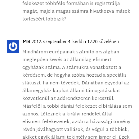
felekezet többféle formában is regisztrálja
magát, majd a magas számra hivatkozva mások
törléséért lobbizik?
MB
2012. szeptember 4. kedd-n 12:20 közelében
Mindhárom európainak számító országban
meglepően kevés az államilag elismert
egyházak száma. A számukra vonatkozott a
kérdésem, de hogyha szóba hoztad a speciális
státuszt: ha nem tévedek, Dániában egyedül az
államegyház kaphat állami támogatásokat
közvetlenül az adórendszeren keresztül.
Másfelől a többi dániai felekezet elbírálása sem
azonos. Léteznek a királyi rendelet által
elismert felekezetek, aztán a házassági törvény
révén jóváhagyott vallások, és végül a többiek,
akiket egyik állami tekintély sem ismer el. Ezek