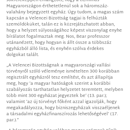
sokféleképpen elhangzott, hogy a tízmilliós
Magyarországon érthetetlenül sok a háromszáz-
valahány bejegyzett egyház. Úgy tudom, a magas szám
kapcsán a Velencei Bizottság tagjai is felhúzták
szemöldöküket, talán ez is közrejátszhatott abban,
hogy a helyzet súlyosságához képest viszonylag enyhe
bírálatot fogalmaztak meg. Nos, Bear professzor
utánanézett, hogy hogyan is állt össze a többszáz
egyházból álló lista, és enyhén szólva érdekes
dolgokat talált.
„A Velencei Bizottságnak a magyarországi vallási
törvényről szóló véleménye ismételten 300 korábban
regisztrált egyházról tesz említést, és azt állapítja
meg, hogy ’a magyar hatóságok szerint a korábbi
szabályozás tarthatatlan helyzetet teremtett, melyben
több mint 300 egyházat jegyeztek be’ (13. par.);
valamint ’az új törvényt főként azzal igazolják, hogy
megakadályozza, hogy bizniszegyházak visszaéljenek
a társadalmi egyházfinanszírozás lehetőségével’ (17.
par.).”