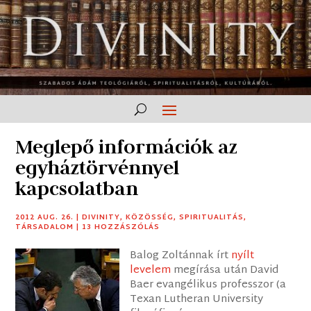
Meglepő információk az
egyháztörvénnyel
kapcsolatban
2012 AUG. 26.
|
DIVINITY
,
KÖZÖSSÉG
,
SPIRITUALITÁS
,
TÁRSADALOM
|
13 HOZZÁSZÓLÁS
Balog Zoltánnak írt
nyílt
levelem
megírása után David
Baer evangélikus professzor (a
Texan Lutheran University