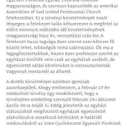
Egyesült Pünkösdi Egyház 1926 óta működik
Magyarországon, és szorosan kapcsolódik az amerikai
Assemblies of God United Pentecostal Church
felekezethez. Ez a törvényi követelmények miatt
lényeges: a felekezet talán kétszeresen is megfelel az
előírt minimum működési idő követelményének
(magyarországi húsz év, nemzetközi száz év). A
felekezet hazai tagsága Baer szerint ezer-kétezer fő
között lehet, többségük roma származású. Ők ma a
legjogfosztottabbak, hiszen Baer professzor szerint az
egyházat törölték nem csak az egyházak sorából, de
egyesületté válási kérelmüket is visszautasították.
Vagyonuk mostantól az államé.
A döntés körülményei azonban igencsak
zavarbaejtőek. Ahogy említettem, a február 27-én
módosított törvény úgy rendelkezett, hogy a
törvényben eredetileg szereplő február 29-i dátumot
április 30-ra tolják ki. Eddig jelezhetik az egyházi
státuszuktól megfosztott egyházak egyesületté
alakulásukra vonatkozó kérésüket. A határidő
módosulásáról az Isten Gyülekezete Egyesült Pünkösdi