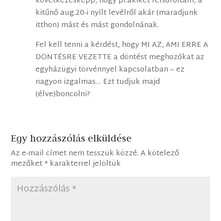
következésképp, hogy pl.akiket felsoroltam, a
kitűnő aug.20-i nyílt levélről akár (maradjunk
itthon) mást és mást gondolnának.
Fel kell tenni a kérdést, hogy MI AZ, AMI ERRE A
DÖNTÉSRE VEZETTE a döntést meghozókat az
egyházügyi törvénnyel kapcsolatban – ez
nagyon izgalmas… Ezt tudjuk majd
(élve)boncolni?
Egy hozzászólás elküldése
Az e-mail címet nem tesszük közzé.
A kötelező
mezőket
*
karakterrel jelöltük