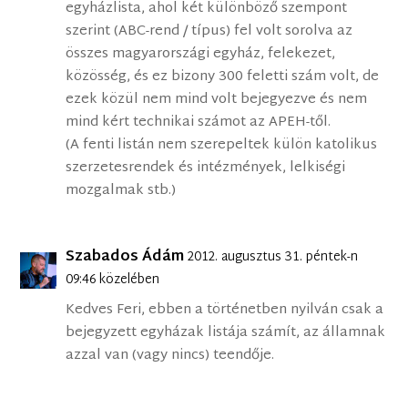
egyházlista, ahol két különböző szempont
szerint (ABC-rend / típus) fel volt sorolva az
összes magyarországi egyház, felekezet,
közösség, és ez bizony 300 feletti szám volt, de
ezek közül nem mind volt bejegyezve és nem
mind kért technikai számot az APEH-től.
(A fenti listán nem szerepeltek külön katolikus
szerzetesrendek és intézmények, lelkiségi
mozgalmak stb.)
Szabados Ádám
2012. augusztus 31. péntek-n
09:46 közelében
Kedves Feri, ebben a történetben nyilván csak a
bejegyzett egyházak listája számít, az államnak
azzal van (vagy nincs) teendője.