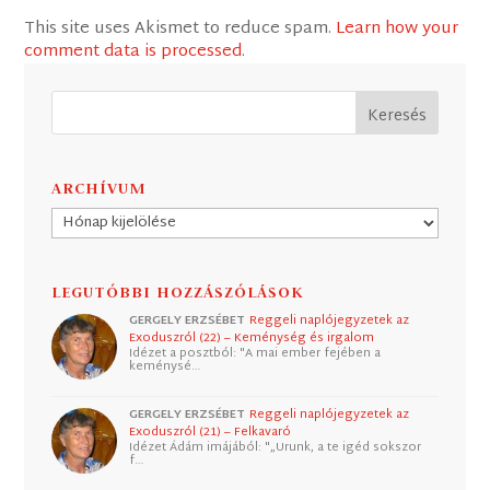
This site uses Akismet to reduce spam.
Learn how your
comment data is processed
.
ARCHÍVUM
Archívum
LEGUTÓBBI HOZZÁSZÓLÁSOK
GERGELY ERZSÉBET
Reggeli naplójegyzetek az
Exoduszról (22) – Keménység és irgalom
Idézet a posztból: "A mai ember fejében a
keménysé…
GERGELY ERZSÉBET
Reggeli naplójegyzetek az
Exoduszról (21) – Felkavaró
Idézet Ádám imájából: "„Urunk, a te igéd sokszor
f…