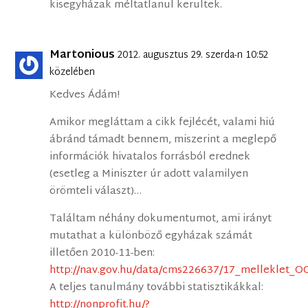
kisegyházak méltatlanul kerültek.
Martonious
2012. augusztus 29. szerda-n 10:52
közelében
Kedves Ádám!
Amikor megláttam a cikk fejlécét, valami hiú
ábránd támadt bennem, miszerint a meglepő
információk hivatalos forrásból erednek
(esetleg a Miniszter úr adott valamilyen
örömteli választ)…
Találtam néhány dokumentumot, ami irányt
mutathat a különböző egyházak számát
illetően 2010-11-ben:
http://nav.gov.hu/data/cms226637/17_melleklet_O
A teljes tanulmány további statisztikákkal:
http://nonprofit.hu/?