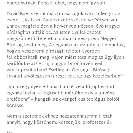
maradhatnak. Persze lehet, hogy nem így volt.
David Baer szerint más furcsaságok is körüllengik az
esetet. „Az Isten Gyülekezete székhelye Pécsen van.
Ennek megfelelően a kérvényt a Pécsen lévő Megyei
Bírósághoz adták be. Az Isten Gyülekezetét
megszüntető ítéletet azonban a Veszprém Megyei
Bíróság hozta meg. Az egyháznak ezután azt mondták,
hogy a veszprémi bírósági ítéletet Győrben
fellebbezhetik meg. Vajon miért tesz meg az ügy ilyen
kerülőutakat? Az új magyar bírói törvénnyel
van kapcsolatban? Esetleg az Országos Bírósági
Hivatal tevőlegesen is részt vett az ügy kezelésében?”
„Vajon egy ilyen elbánásban részesülő jogfosztott
egyház bízhat a legkisebb mértékben is a törvény
erejében?” – hangzik az evangélikus teológus költői
kérdése.
Nem is szeretnék ehhez hozzátenni semmit, csak
annyit, hogy köszönöm, köszönjük, professzor úr.