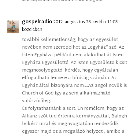
gospelradio
2012. augusztus 28. kedd-n 11:08
közelében
további kellemetlenség, hogy az egyesület
nevében nem szerepelhet az „egyház” szó. Az
Isten Egyháza például nem alakulhat át Isten
Egyháza Egyesületté. Az Isten Egyesülete kicsit
megmosolyogtató, kérdés, hogy egyáltalán
elfogadható lenne-e a bíróság számára. Az
Egyház által bizonyára nem….Az angol nevük is
Church of God így az sem alkalmazható
valószínűleg.
És folytathatnánk a sort. Én remélem, hogy az
Allianz szót tud érteni a kormányzattal, Balogh
lelkész úrral és megnyugtatóan rendeződik
egyszer majd ez a megalázó helyzet , amibe a