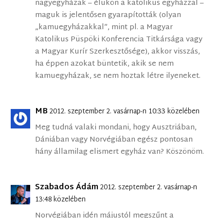
nagyegyházak – élükön a katolikus egyházzal –
maguk is jelentősen gyarapították (olyan
„kamuegyházakkal”, mint pl. a Magyar
Katolikus Püspöki Konferencia Titkársága vagy
a Magyar Kurír Szerkesztősége), akkor visszás,
ha éppen azokat büntetik, akik se nem
kamuegyházak, se nem hoztak létre ilyeneket.
MB
2012. szeptember 2. vasárnap-n 10:33 közelében
Meg tudná valaki mondani, hogy Ausztriában,
Dániában vagy Norvégiában egész pontosan
hány államilag elismert egyház van? Köszönöm.
Szabados Ádám
2012. szeptember 2. vasárnap-n
13:48 közelében
Norvégiában idén májustól megszűnt a