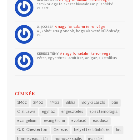
"amikor egy felekezet hivatalosan püspökké
választ…
X. JÓZSEF
A nagy forradalmi terror vége
A „költő” arra gondolt, hogy alapvető különbség
va…
KERESZTÉNY
A nagy forradalmi terror vége
Péter, egyetértek. Amit írsz, az igaz, a katolikus…
CÍMKÉK
1Móz
2Móz
4Móz
Biblia
Bolyki László
bűn
C. S. Lewis
egyház
engesztelés
episztemológia
evangélium
evangéliumi
evolúció
exodusz
G. K. Chesterton
Genezis
helyettes bűnhődés
hit
homoszexualitás
homoszexuális
igazság