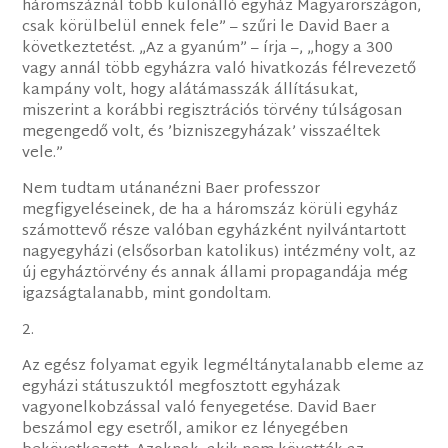
háromszáznál több különálló egyház Magyarországon,
csak körülbelül ennek fele” – szűri le David Baer a
következtetést. „Az a gyanúm” – írja –, „hogy a 300
vagy annál több egyházra való hivatkozás félrevezető
kampány volt, hogy alátámasszák állításukat,
miszerint a korábbi regisztrációs törvény túlságosan
megengedő volt, és ’bizniszegyházak’ visszaéltek
vele.”
Nem tudtam utánanézni Baer professzor
megfigyeléseinek, de ha a háromszáz körüli egyház
számottevő része valóban egyházként nyilvántartott
nagyegyházi (elsősorban katolikus) intézmény volt, az
új egyháztörvény és annak állami propagandája még
igazságtalanabb, mint gondoltam.
2.
Az egész folyamat egyik legméltánytalanabb eleme az
egyházi státuszuktól megfosztott egyházak
vagyonelkobzással való fenyegetése. David Baer
beszámol egy esetről, amikor ez lényegében