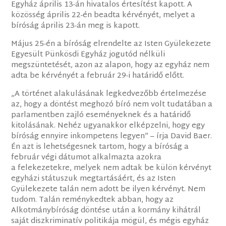
Egyház április 13-án hivatalos értesítést kapott. A
közösség április 22-én beadta kérvényét, melyet a
bíróság április 23-án meg is kapott.
Május 25-én a bíróság elrendelte az Isten Gyülekezete
Egyesült Pünkösdi Egyház jogutód nélküli
megszüntetését, azon az alapon, hogy az egyház nem
adta be kérvényét a február 29-i határidő előtt.
„A történet alakulásának legkedvezőbb értelmezése
az, hogy a döntést meghozó bíró nem volt tudatában a
parlamentben zajló eseményeknek és a határidő
kitolásának. Nehéz ugyanakkor elképzelni, hogy egy
bíróság ennyire inkompetens legyen” – írja David Baer.
Én azt is lehetségesnek tartom, hogy a bíróság a
február végi dátumot alkalmazta azokra
a felekezetekre, melyek nem adtak be külön kérvényt
egyházi státuszuk megtartásáért, és az Isten
Gyülekezete talán nem adott be ilyen kérvényt. Nem
tudom. Talán reménykedtek abban, hogy az
Alkotmánybíróság döntése után a kormány kihátrál
saját diszkriminatív politikája mögül, és mégis egyház