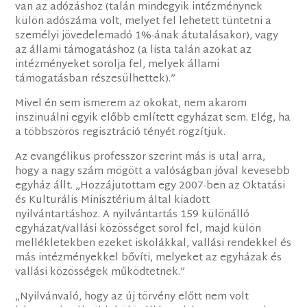
van az adózáshoz (talán mindegyik intézménynek
külön adószáma volt, melyet fel lehetett tüntetni a
személyi jövedelemadó 1%-ának átutalásakor), vagy
az állami támogatáshoz (a lista talán azokat az
intézményeket sorolja fel, melyek állami
támogatásban részesülhettek).”
Mivel én sem ismerem az okokat, nem akarom
inszinuálni egyik előbb említett egyházat sem. Elég, ha
a többszörös regisztráció tényét rögzítjük.
Az evangélikus professzor szerint más is utal arra,
hogy a nagy szám mögött a valóságban jóval kevesebb
egyház állt. „Hozzájutottam egy 2007-ben az Oktatási
és Kulturális Minisztérium által kiadott
nyilvántartáshoz. A nyilvántartás 159 különálló
egyházat/vallási közösséget sorol fel, majd külön
mellékletekben ezeket iskolákkal, vallási rendekkel és
más intézményekkel bővíti, melyeket az egyházak és
vallási közösségek működtetnek.”
„Nyilvánvaló, hogy az új törvény előtt nem volt