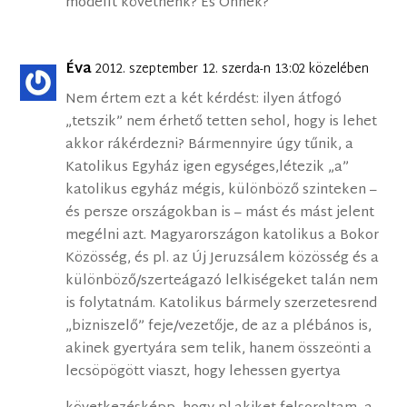
modellt követnénk? És Önnek?
Éva
2012. szeptember 12. szerda-n 13:02 közelében
Nem értem ezt a két kérdést: ilyen átfogó
„tetszik” nem érhető tetten sehol, hogy is lehet
akkor rákérdezni? Bármennyire úgy tűnik, a
Katolikus Egyház igen egységes,létezik „a”
katolikus egyház mégis, különböző szinteken –
és persze országokban is – mást és mást jelent
megélni azt. Magyarországon katolikus a Bokor
Közösség, és pl. az Új Jeruzsálem közösség és a
különböző/szerteágazó lelkiségeket talán nem
is folytatnám. Katolikus bármely szerzetesrend
„bizniszelő” feje/vezetője, de az a plébános is,
akinek gyertyára sem telik, hanem összeönti a
lecsöpögött viaszt, hogy lehessen gyertya