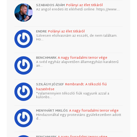
SZABADOS ÁDÁM
Polányi az élet titkáról
Az angol eredeti itt elérhető online: https://www.…
ENDRE
Polányi az élet titkáról
Szívesen elolvasnám az esszét, de nem találtam.
Ho…
BENCHMARK
A nagy forradalmi terror vége
A svéd egyház alapvetően államegyházi karakterű
an…
SZILÁGYI JÓZSEF
Rembrandt: A tékozló fiú
hazatérése
"Valamennyien tékozló fiúk vagyunk azzal a
különbs…
MENYHÁRT MIKLÓS
A nagy forradalmi terror vége
Mindazonáltal egy protestáns gyülekezetben adott
d…
BENCHMARK
A nagy forradalmi terror vége