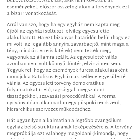
bekövetkezett. Azoknak, akik nem követték az
eseményeket, először összefoglalom a törvénynek ezt
a bizarr vonatkozását.
Arról van szó, hogy ha egy egyház nem kapta meg
újból az egyházi státuszt, elvileg egyesületté
alakulhatott. Ha ezt bizonyos határidőn belül (hogy ez
mi volt, az legalább annyira zavarbaejtő, mint maga a
tény, mindjárt erre is kitérek) nem tették meg,
vagyonuk az államra szállt. Az egyesületté válás
azonban nem volt könnyű döntés, elvi szinten sem.
Tegyük fel, hogy az események furcsa alakulásaként
mondjuk a Katolikus Egyháznak kellene egyesületté
válnia. Az egyesületi törvény demokratikus
folyamatokat ír elő, tagsággal, megszabott
tisztségekkel, szavazási procedúrákkal. A forma
nyilvánvalóan alkalmatlan egy püspöki rendszerű,
hierarchikus szervezet működéséhez.
Hát ugyanilyen alkalmatlan a legtöbb evangéliumi
egyház belső struktúrájának leképezésére is. A törvény
megpróbálja ezt valahogy megoldani (kimondja, hogy