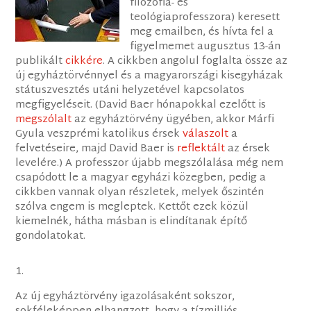
filozófia- és
teológiaprofesszora) keresett
meg emailben, és hívta fel a
figyelmemet augusztus 13-án
publikált
cikkére
. A cikkben angolul foglalta össze az
új egyháztörvénnyel és a magyarországi kisegyházak
státuszvesztés utáni helyzetével kapcsolatos
megfigyeléseit. (David Baer hónapokkal ezelőtt is
megszólalt
az egyháztörvény ügyében, akkor Márfi
Gyula veszprémi katolikus érsek
válaszolt
a
felvetéseire, majd David Baer is
reflektált
az érsek
levelére.) A professzor újabb megszólalása még nem
csapódott le a magyar egyházi közegben, pedig a
cikkben vannak olyan részletek, melyek őszintén
szólva engem is megleptek. Kettőt ezek közül
kiemelnék, hátha másban is elindítanak építő
gondolatokat.
1.
Az új egyháztörvény igazolásaként sokszor,