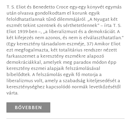
T. S. Eliot és Benedetto Croce egy-egy könyvét egymás
után olvasva gondolkodtam el korunk egyik
feloldhatatlannak tűnő dilemmájáról. „A Nyugat két
eszmét tekint szentnek és sérthetetlennek” – írta T. S.
Eliot 1939-ben –, „a liberalizmust és a demokráciát. A
két kifejezés nem azonos, és nem is elválaszthatatlan.”
(Egy keresztény társadalom eszméje, 37) Amikor Eliot
ezt megfogalmazta, két totalitárius rendszer nézett
farkasszemet a keresztény eszmékre alapozó
demokráciákkal, amelyek meg paradox módon épp
keresztény eszmei alapjaik felszámolásával
bíbelődtek. A felszámolás egyik fő motorja a
liberalizmus volt, amely a szabadság kiteljesedését a
kereszténységhez kapcsolódó normák levetkőzésétől
várta.
BŐVEBBEN