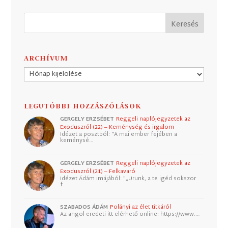
ARCHÍVUM
Archívum
LEGUTÓBBI HOZZÁSZÓLÁSOK
GERGELY ERZSÉBET
Reggeli naplójegyzetek az
Exoduszról (22) – Keménység és irgalom
Idézet a posztból: "A mai ember fejében a
keménysé…
GERGELY ERZSÉBET
Reggeli naplójegyzetek az
Exoduszról (21) – Felkavaró
Idézet Ádám imájából: "„Urunk, a te igéd sokszor
f…
SZABADOS ÁDÁM
Polányi az élet titkáról
Az angol eredeti itt elérhető online: https://www.…