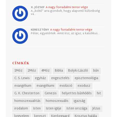
X. JÓZSEF
A nagy forradalmi terror vége
A „költő” arra gondolt, hogy alapvető különbség
va…
KERESZTÉNY
A nagy forradalmi terror vége
Péter, egyetértek. Amit írsz, az igaz, a katolikus…
CÍMKÉK
1Móz
2Móz
4Móz
Biblia
Bolyki László
bűn
C. S. Lewis
egyház
engesztelés
episztemológia
evangélium
evangéliumi
evolúció
exodusz
G. K. Chesterton
Genezis
helyettes bűnhődés
hit
homoszexualitás
homoszexuális
igazság
irodalom
Isten
Isten igéje
Isten országa
Jézus
kegyelem
kereszt
Kierkegaard
Krisztus halála