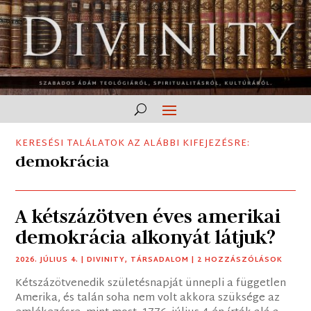
KERESÉSI TALÁLATOK AZ ALÁBBI KIFEJEZÉSRE:
demokrácia
A kétszázötven éves amerikai
demokrácia alkonyát látjuk?
2026. JÚLIUS 4.
|
DIVINITY
,
TÁRSADALOM
| 2 HOZZÁSZÓLÁSOK
Kétszázötvenedik születésnapját ünnepli a független
Amerika, és talán soha nem volt akkora szüksége az