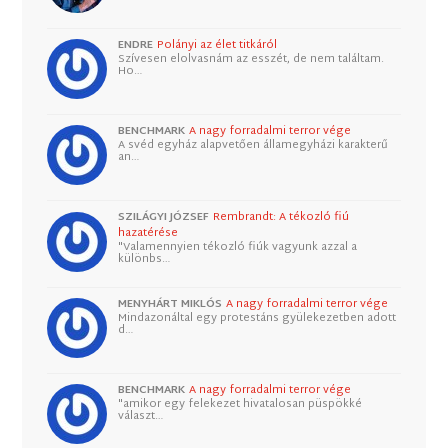
ENDRE
Polányi az élet titkáról
Szívesen elolvasnám az esszét, de nem találtam.
Ho…
BENCHMARK
A nagy forradalmi terror vége
A svéd egyház alapvetően államegyházi karakterű
an…
SZILÁGYI JÓZSEF
Rembrandt: A tékozló fiú
hazatérése
"Valamennyien tékozló fiúk vagyunk azzal a
különbs…
MENYHÁRT MIKLÓS
A nagy forradalmi terror vége
Mindazonáltal egy protestáns gyülekezetben adott
d…
BENCHMARK
A nagy forradalmi terror vége
"amikor egy felekezet hivatalosan püspökké
választ…