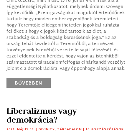
emlékezésre, mint most. 1776. július 4-én írták alá a
Függetlenségi Nyilatkozatot, melynek érdemi szövege
így kezdődik: „Ezen igazságokat maguktól értetődőnek
tartjuk: hogy minden ember egyenlőnek teremtetett;
hogy Teremtője elidegeníthetetlen jogokkal ruházta
fel őket; s hogy e jogok közé tartozik az élet, a
szabadság és a boldogság keresésének joga.” Ez az
ország tehát kezdettől a Teremtőből, a természet
törvényeinek Istenéből vezette le saját létezését, és
ezzel eldöntötte a kérdést, hogy vajon az istenhitből
származtatott társadalomfelfogás elhárítandó veszélyt
jelent-e a demokráciára, vagy éppenhogy alapja annak.
BŐVEBBEN
Liberalizmus vagy
demokrácia?
2021. MÁJUS 31.
|
DIVINITY
,
TÁRSADALOM
| 10 HOZZÁSZÓLÁSOK