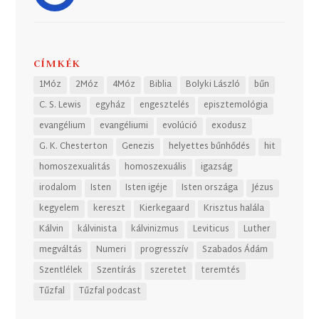
CÍMKÉK
1Móz
2Móz
4Móz
Biblia
Bolyki László
bűn
C. S. Lewis
egyház
engesztelés
episztemológia
evangélium
evangéliumi
evolúció
exodusz
G. K. Chesterton
Genezis
helyettes bűnhődés
hit
homoszexualitás
homoszexuális
igazság
irodalom
Isten
Isten igéje
Isten országa
Jézus
kegyelem
kereszt
Kierkegaard
Krisztus halála
Kálvin
kálvinista
kálvinizmus
Leviticus
Luther
megváltás
Numeri
progresszív
Szabados Ádám
Szentlélek
Szentírás
szeretet
teremtés
Tűzfal
Tűzfal podcast