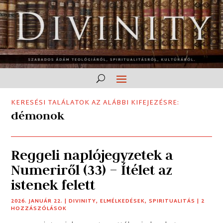
KERESÉSI TALÁLATOK AZ ALÁBBI KIFEJEZÉSRE:
démonok
Reggeli naplójegyzetek a
Numeriről (33) – Ítélet az
istenek felett
2026. JANUÁR 22.
|
DIVINITY
,
ELMÉLKEDÉSEK
,
SPIRITUALITÁS
| 2
HOZZÁSZÓLÁSOK