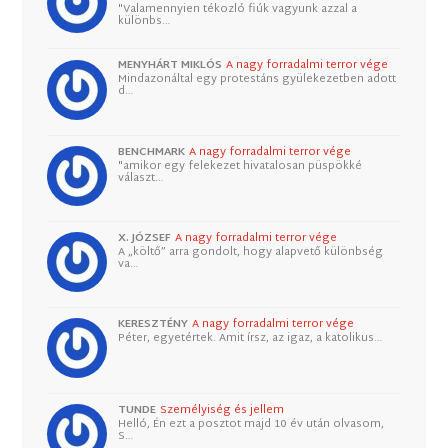
"Valamennyien tékozló fiúk vagyunk azzal a
különbs…
MENYHÁRT MIKLÓS
A nagy forradalmi terror vége
Mindazonáltal egy protestáns gyülekezetben adott
d…
BENCHMARK
A nagy forradalmi terror vége
"amikor egy felekezet hivatalosan püspökké
választ…
X. JÓZSEF
A nagy forradalmi terror vége
A „költő” arra gondolt, hogy alapvető különbség
va…
KERESZTÉNY
A nagy forradalmi terror vége
Péter, egyetértek. Amit írsz, az igaz, a katolikus…
TUNDE
Személyiség és jellem
Helló, Én ezt a posztot majd 10 év után olvasom,
S…