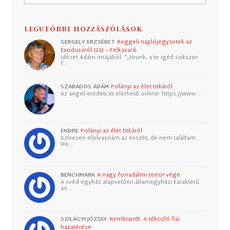
LEGUTÓBBI HOZZÁSZÓLÁSOK
GERGELY ERZSÉBET
Reggeli naplójegyzetek az
Exoduszról (21) – Felkavaró
Idézet Ádám imájából: "„Urunk, a te igéd sokszor
f…
SZABADOS ÁDÁM
Polányi az élet titkáról
Az angol eredeti itt elérhető online: https://www.…
ENDRE
Polányi az élet titkáról
Szívesen elolvasnám az esszét, de nem találtam.
Ho…
BENCHMARK
A nagy forradalmi terror vége
A svéd egyház alapvetően államegyházi karakterű
an…
SZILÁGYI JÓZSEF
Rembrandt: A tékozló fiú
hazatérése