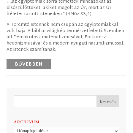
„…az egyiptomiak sorra temették mindazokat az
elsőszülötteket, akiket megölt az Úr, mert az Úr
ítéletet tartott isteneiken.” (4Móz 33,4)
A Teremtő Istennek nem csupán az egyiptomiakkal
volt baja. A bibliai világkép természetfeletti. Szemben
áll Démokritosz materializmusával, Epikurosz
hedonizmusával és a modern nyugati naturalizmussal.
Az istenek számítanak.
BŐVEBBEN
ARCHÍVUM
Archívum