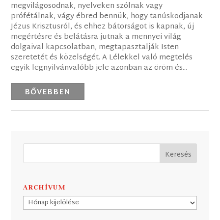
megvilágosodnak, nyelveken szólnak vagy
prófétálnak, vágy ébred bennük, hogy tanúskodjanak
Jézus Krisztusról, és ehhez bátorságot is kapnak, új
megértésre és belátásra jutnak a mennyei világ
dolgaival kapcsolatban, megtapasztalják Isten
szeretetét és közelségét. A Lélekkel való megtelés
egyik legnyilvánvalóbb jele azonban az öröm és...
BŐVEBBEN
ARCHÍVUM
Archívum