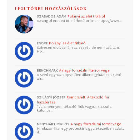
LEGUTÓBBI HOZZÁSZÓLÁSOK
SZABADOS ÁDÁM
Polányi az élet titkáról
Az angol eredeti itt elérhető online: https://www.…
ENDRE
Polányi az élet titkáról
Szívesen elolvasnám az esszét, de nem találtam.
Ho…
BENCHMARK
A nagy forradalmi terror vége
A svéd egyház alapvetően államegyházi karakterű
an…
SZILÁGYI JÓZSEF
Rembrandt: A tékozló fiú
hazatérése
"Valamennyien tékozló fiúk vagyunk azzal a
különbs…
MENYHÁRT MIKLÓS
A nagy forradalmi terror vége
Mindazonáltal egy protestáns gyülekezetben adott
d…