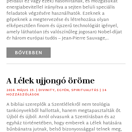
például ez vagy ezek) hasonlítanak, és mozgásukat
energiabevitellel irányítva a sejten belüli speciális
feladatok végzésére használhatók. Ezeknek a
gépeknek a megtervezése és létrehozása olyan
elképesztően finom és újszerű technológiát igényel,
amely láthatóan (és valószínűleg jogosan) Nobel-díjat
ér három európai tudós – Jean-Pierre Sauvage,...
BŐVEBBEN
A Lélek ujjongó öröme
2016. MÁJUS 15.
|
DIVINITY
,
EGYÉN
,
SPIRITUALITÁS
| 14
HOZZÁSZÓLÁSOK
A bibliai szereplők a Szentlélekről nem teológia
tankönyvekből hallottak, hanem megtapasztalták őt.
Újból és újból. Arról olvasunk a Szentírásban és az
egyház történetében, hogy emberek a Lélek hatására
bűnbánatra jutnak, belső bizonyossággal telnek meg,