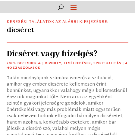
KERESÉSI TALÁLATOK AZ ALÁBBI KIFEJEZÉSRE:
dicséret
Dicséret vagy hízelgés?
2023. DECEMBER 4.
|
DIVINITY
,
ELMÉLKEDÉSEK
,
SPIRITUALITÁS
| 4
HOZZÁSZÓLÁSOK
Talán mindnyájunk számára ismerős a szituáció,
amikor egy ember dicsérete kellemesen érint
bennünket, ugyanakkor valahogy mégis kellemetlenül
érezzük magunkat tőle. Nem arra az egyébként
szintén gyakori jelenségre gondolok, amikor
önértékelési vagy más problémák miatt egyszerűen
csak nehezen tudunk elfogadni bármilyen dicséretet,
hanem azokra a konkrétabb esetekre, amikor bár
jólesik a dicsérő szó, valahol mélyen mégis