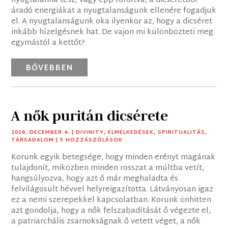
nyugtalanná tesz, vagy épp fordítva, a dicséretből
áradó energiákat a nyugtalanságunk ellenére fogadjuk
el. A nyugtalanságunk oka ilyenkor az, hogy a dicséret
inkább hízelgésnek hat. De vajon mi különbözteti meg
egymástól a kettőt?
BŐVEBBEN
A nők puritán dicsérete
2016. DECEMBER 4.
|
DIVINITY
,
ELMÉLKEDÉSEK
,
SPIRITUALITÁS
,
TÁRSADALOM
| 5 HOZZÁSZÓLÁSOK
Korunk egyik betegsége, hogy minden erényt magának
tulajdonít, miközben minden rosszat a múltba vetít,
hangsúlyozva, hogy azt ő már meghaladta és
felvilágosult hévvel helyreigazította. Látványosan igaz
ez a nemi szerepekkel kapcsolatban. Korunk önhitten
azt gondolja, hogy a nők felszabadítását ő végezte el,
a patriarchális zsarnokságnak ő vetett véget, a nők