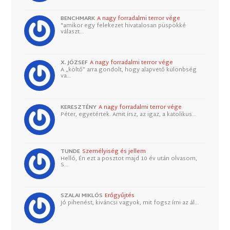
BENCHMARK
A nagy forradalmi terror vége
"amikor egy felekezet hivatalosan püspökké
választ…
X. JÓZSEF
A nagy forradalmi terror vége
A „költő” arra gondolt, hogy alapvető különbség
va…
KERESZTÉNY
A nagy forradalmi terror vége
Péter, egyetértek. Amit írsz, az igaz, a katolikus…
TUNDE
Személyiség és jellem
Helló, Én ezt a posztot majd 10 év után olvasom,
S…
SZALAI MIKLÓS
Erőgyűjtés
Jó pihenést, kiváncsi vagyok, mit fogsz írni az ál…