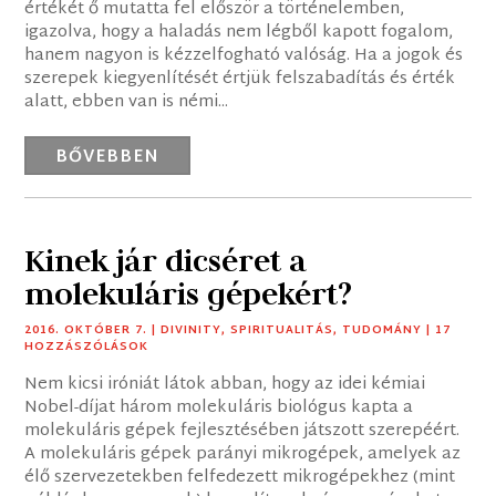
értékét ő mutatta fel először a történelemben,
igazolva, hogy a haladás nem légből kapott fogalom,
hanem nagyon is kézzelfogható valóság. Ha a jogok és
szerepek kiegyenlítését értjük felszabadítás és érték
alatt, ebben van is némi...
BŐVEBBEN
Kinek jár dicséret a
molekuláris gépekért?
2016. OKTÓBER 7.
|
DIVINITY
,
SPIRITUALITÁS
,
TUDOMÁNY
| 17
HOZZÁSZÓLÁSOK
Nem kicsi iróniát látok abban, hogy az idei kémiai
Nobel-díjat három molekuláris biológus kapta a
molekuláris gépek fejlesztésében játszott szerepéért.
A molekuláris gépek parányi mikrogépek, amelyek az
élő szervezetekben felfedezett mikrogépekhez (mint