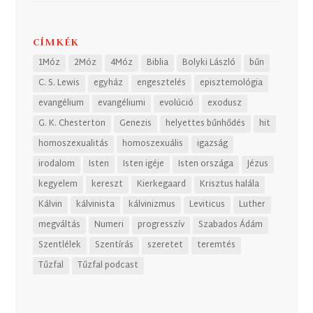
CÍMKÉK
1Móz
2Móz
4Móz
Biblia
Bolyki László
bűn
C. S. Lewis
egyház
engesztelés
episztemológia
evangélium
evangéliumi
evolúció
exodusz
G. K. Chesterton
Genezis
helyettes bűnhődés
hit
homoszexualitás
homoszexuális
igazság
irodalom
Isten
Isten igéje
Isten országa
Jézus
kegyelem
kereszt
Kierkegaard
Krisztus halála
Kálvin
kálvinista
kálvinizmus
Leviticus
Luther
megváltás
Numeri
progresszív
Szabados Ádám
Szentlélek
Szentírás
szeretet
teremtés
Tűzfal
Tűzfal podcast