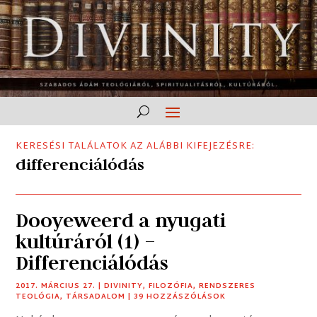
KERESÉSI TALÁLATOK AZ ALÁBBI KIFEJEZÉSRE:
differenciálódás
Dooyeweerd a nyugati
kultúráról (1) –
Differenciálódás
2017. MÁRCIUS 27.
|
DIVINITY
,
FILOZÓFIA
,
RENDSZERES
TEOLÓGIA
,
TÁRSADALOM
| 39 HOZZÁSZÓLÁSOK