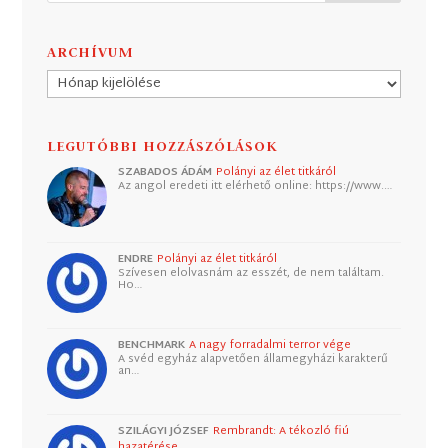
ARCHÍVUM
Archívum
LEGUTÓBBI HOZZÁSZÓLÁSOK
SZABADOS ÁDÁM
Polányi az élet titkáról
Az angol eredeti itt elérhető online: https://www.…
ENDRE
Polányi az élet titkáról
Szívesen elolvasnám az esszét, de nem találtam.
Ho…
BENCHMARK
A nagy forradalmi terror vége
A svéd egyház alapvetően államegyházi karakterű
an…
SZILÁGYI JÓZSEF
Rembrandt: A tékozló fiú
hazatérése