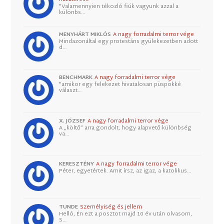
"Valamennyien tékozló fiúk vagyunk azzal a
különbs…
MENYHÁRT MIKLÓS
A nagy forradalmi terror vége
Mindazonáltal egy protestáns gyülekezetben adott
d…
BENCHMARK
A nagy forradalmi terror vége
"amikor egy felekezet hivatalosan püspökké
választ…
X. JÓZSEF
A nagy forradalmi terror vége
A „költő” arra gondolt, hogy alapvető különbség
va…
KERESZTÉNY
A nagy forradalmi terror vége
Péter, egyetértek. Amit írsz, az igaz, a katolikus…
TUNDE
Személyiség és jellem
Helló, Én ezt a posztot majd 10 év után olvasom,
S…