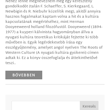
Nehéz lenne megneveznem még egy keresztény
gondolkodót (talán F. Schaeffer, S. Kierkegaard, L.
Newbigin és R. Niebuhr közelítik meg), akitől annyira
hasznos fogalmakat kaptam volna a hit és a kultúra
kapcsolatának megértéséhez, mint Herman
Dooyeeweerd holland filozófustól. Dooyeweerd (1894-
1977) a kuyperi kálvinista hagyományban állva a
nyugati kultúra teoretikus kritikáját fejtette ki több
művében is. Egyik legérdekesebb írása egy
esszégyűjtemény, amelyet angol nyelven The Roots of
Western Culture (A nyugati kultúra gyökerei) címen
adtak ki. Ez a könyv összefoglalja és áttekinthetővé
teszi...
BŐVEBBEN