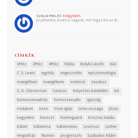
SZALAI MIKLÓS
Erőgyűjtés
Jó pihenést, kiváncsi vagyok, mit fogsz írni az ál…
CÍMKÉK
1Móz
2Móz
4Móz
Biblia
Bolyki László
bűn
C. S. Lewis
egyház
engesztelés
episztemológia
evangélium
evangéliumi
evolúció
exodusz
G. K. Chesterton
Genezis
helyettes bűnhődés
hit
homoszexualitás
homoszexuális
igazság
irodalom
Isten
Isten igéje
Isten országa
Jézus
kegyelem
kereszt
Kierkegaard
Krisztus halála
Kálvin
kálvinista
kálvinizmus
Leviticus
Luther
megváltás
Numeri
progresszív
Szabados Ádám