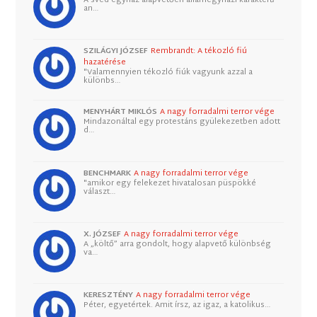
an…
SZILÁGYI JÓZSEF
Rembrandt: A tékozló fiú
hazatérése
"Valamennyien tékozló fiúk vagyunk azzal a
különbs…
MENYHÁRT MIKLÓS
A nagy forradalmi terror vége
Mindazonáltal egy protestáns gyülekezetben adott
d…
BENCHMARK
A nagy forradalmi terror vége
"amikor egy felekezet hivatalosan püspökké
választ…
X. JÓZSEF
A nagy forradalmi terror vége
A „költő” arra gondolt, hogy alapvető különbség
va…
KERESZTÉNY
A nagy forradalmi terror vége
Péter, egyetértek. Amit írsz, az igaz, a katolikus…