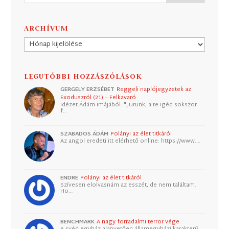
ARCHÍVUM
Archívum
LEGUTÓBBI HOZZÁSZÓLÁSOK
GERGELY ERZSÉBET
Reggeli naplójegyzetek az
Exoduszról (21) – Felkavaró
Idézet Ádám imájából: "„Urunk, a te igéd sokszor
f…
SZABADOS ÁDÁM
Polányi az élet titkáról
Az angol eredeti itt elérhető online: https://www.…
ENDRE
Polányi az élet titkáról
Szívesen elolvasnám az esszét, de nem találtam.
Ho…
BENCHMARK
A nagy forradalmi terror vége
A svéd egyház alapvetően államegyházi karakterű