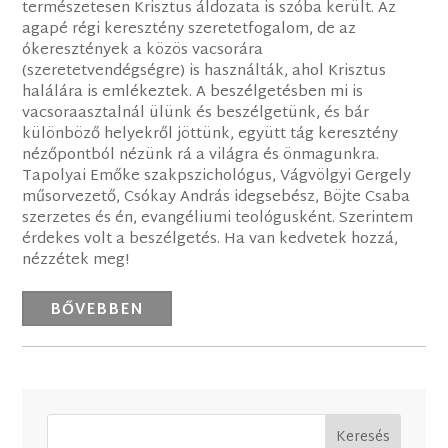
természetesen Krisztus áldozata is szóba került. Az
agapé régi keresztény szeretetfogalom, de az
ókeresztények a közös vacsorára
(szeretetvendégségre) is használták, ahol Krisztus
halálára is emlékeztek. A beszélgetésben mi is
vacsoraasztalnál ülünk és beszélgetünk, és bár
különböző helyekről jöttünk, együtt tág keresztény
nézőpontból nézünk rá a világra és önmagunkra.
Tapolyai Emőke szakpszichológus, Vágvölgyi Gergely
műsorvezető, Csókay András idegsebész, Böjte Csaba
szerzetes és én, evangéliumi teológusként. Szerintem
érdekes volt a beszélgetés. Ha van kedvetek hozzá,
nézzétek meg!
BŐVEBBEN