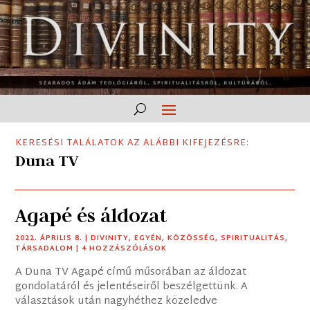
KERESÉSI TALÁLATOK AZ ALÁBBI KIFEJEZÉSRE:
Duna TV
Agapé és áldozat
2022. ÁPRILIS 8.
|
DIVINITY
,
EGYÉN
,
KÖZÖSSÉG
,
SPIRITUALITÁS
,
TÁRSADALOM
| 4 HOZZÁSZÓLÁSOK
A Duna TV Agapé című műsorában az áldozat
gondolatáról és jelentéseiről beszélgettünk. A
választások után nagyhéthez közeledve