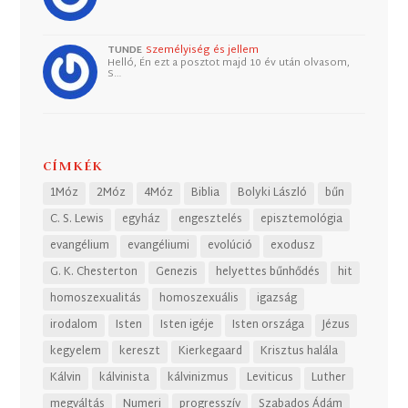
TUNDE
Személyiség és jellem
Helló, Én ezt a posztot majd 10 év után olvasom,
S…
CÍMKÉK
1Móz
2Móz
4Móz
Biblia
Bolyki László
bűn
C. S. Lewis
egyház
engesztelés
episztemológia
evangélium
evangéliumi
evolúció
exodusz
G. K. Chesterton
Genezis
helyettes bűnhődés
hit
homoszexualitás
homoszexuális
igazság
irodalom
Isten
Isten igéje
Isten országa
Jézus
kegyelem
kereszt
Kierkegaard
Krisztus halála
Kálvin
kálvinista
kálvinizmus
Leviticus
Luther
megváltás
Numeri
progresszív
Szabados Ádám