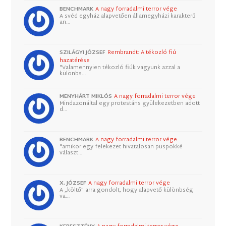
BENCHMARK
A nagy forradalmi terror vége
A svéd egyház alapvetően államegyházi karakterű
an…
SZILÁGYI JÓZSEF
Rembrandt: A tékozló fiú
hazatérése
"Valamennyien tékozló fiúk vagyunk azzal a
különbs…
MENYHÁRT MIKLÓS
A nagy forradalmi terror vége
Mindazonáltal egy protestáns gyülekezetben adott
d…
BENCHMARK
A nagy forradalmi terror vége
"amikor egy felekezet hivatalosan püspökké
választ…
X. JÓZSEF
A nagy forradalmi terror vége
A „költő” arra gondolt, hogy alapvető különbség
va…