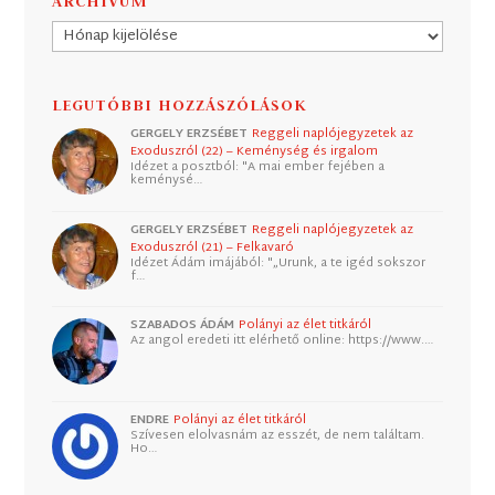
ARCHÍVUM
Archívum
LEGUTÓBBI HOZZÁSZÓLÁSOK
GERGELY ERZSÉBET
Reggeli naplójegyzetek az
Exoduszról (22) – Keménység és irgalom
Idézet a posztból: "A mai ember fejében a
keménysé…
GERGELY ERZSÉBET
Reggeli naplójegyzetek az
Exoduszról (21) – Felkavaró
Idézet Ádám imájából: "„Urunk, a te igéd sokszor
f…
SZABADOS ÁDÁM
Polányi az élet titkáról
Az angol eredeti itt elérhető online: https://www.…
ENDRE
Polányi az élet titkáról
Szívesen elolvasnám az esszét, de nem találtam.
Ho…