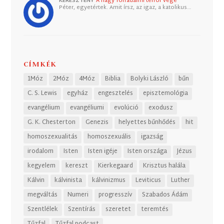
KERESZTÉNY
A nagy forradalmi terror vége
Péter, egyetértek. Amit írsz, az igaz, a katolikus…
CÍMKÉK
1Móz
2Móz
4Móz
Biblia
Bolyki László
bűn
C. S. Lewis
egyház
engesztelés
episztemológia
evangélium
evangéliumi
evolúció
exodusz
G. K. Chesterton
Genezis
helyettes bűnhődés
hit
homoszexualitás
homoszexuális
igazság
irodalom
Isten
Isten igéje
Isten országa
Jézus
kegyelem
kereszt
Kierkegaard
Krisztus halála
Kálvin
kálvinista
kálvinizmus
Leviticus
Luther
megváltás
Numeri
progresszív
Szabados Ádám
Szentlélek
Szentírás
szeretet
teremtés
Tűzfal
Tűzfal podcast