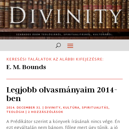
KERESÉSI TALÁLATOK AZ ALÁBBI KIFEJEZÉSRE:
E. M. Bounds
Legjobb olvasmányaim 2014-
ben
2014. DECEMBER 31.
|
DIVINITY
,
KULTÚRA
,
SPIRITUALITÁS
,
TEOLÓGIA
| 2 HOZZÁSZÓLÁSOK
A Prédikátor szerint a könyvek írásának nincs vége. Én
ezt egyáltalán nem bánom, főleg mert úgy tűnik, a jó