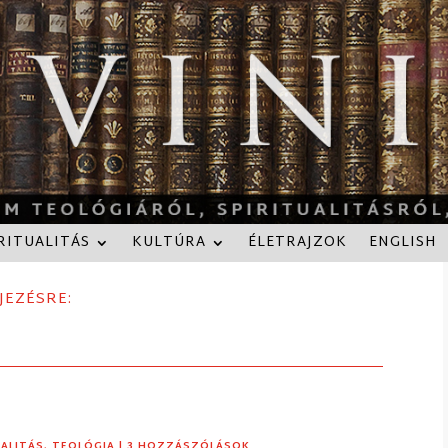
RITUALITÁS
KULTÚRA
ÉLETRAJZOK
ENGLISH
JEZÉSRE:
UALITÁS
,
TEOLÓGIA
| 3 HOZZÁSZÓLÁSOK