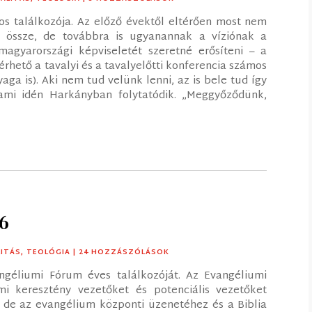
s találkozója. Az előző évektől eltérően most nem
össze, de továbbra is ugyanannak a víziónak a
gyarországi képviseletét szeretné erősíteni – a
rhető a tavalyi és a tavalyelőtti konferencia számos
ga is). Aki nem tud velünk lenni, az is bele tud így
ami idén Harkányban folytatódik. „Meggyőződünk,
6
LITÁS
,
TEOLÓGIA
| 24 HOZZÁSZÓLÁSOK
géliumi Fórum éves találkozóját. Az Evangéliumi
i keresztény vezetőket és potenciális vezetőket
 de az evangélium központi üzenetéhez és a Biblia