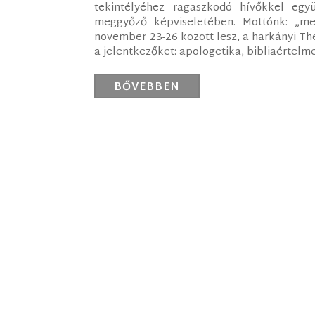
tekintélyéhez ragaszkodó hívőkkel egy
meggyőző képviseletében. Mottónk: „m
november 23-26 között lesz, a harkányi T
a jelentkezőket: apologetika, bibliaértelme
BŐVEBBEN