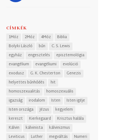
CÍMKÉK
1Móz
2Móz
4Móz
Biblia
Bolyki László
bűn
C. S. Lewis
egyház
engesztelés
episztemológia
evangélium
evangéliumi
evolúció
exodusz
G. K. Chesterton
Genezis
helyettes bűnhődés
hit
homoszexualitás
homoszexuális
igazság
irodalom
Isten
Isten igéje
Isten országa
Jézus
kegyelem
kereszt
Kierkegaard
Krisztus halála
Kálvin
kálvinista
kálvinizmus
Leviticus
Luther
megváltás
Numeri