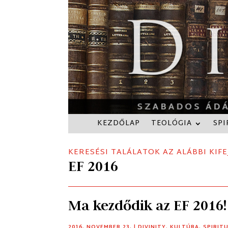
KEZDŐLAP
TEOLÓGIA
SPI
KERESÉSI TALÁLATOK AZ ALÁBBI KIFE
EF 2016
Ma kezdődik az EF 2016!
2016. NOVEMBER 23.
|
DIVINITY
,
KULTÚRA
,
SPIRIT