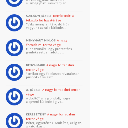
államegyházi karakterű an…
SZILÁGYI JÓZSEF
Rembrandt: A
tékozló fiú hazatérése
"Valamennyien tékozló fiúk
vagyunk azzal a különbs…
MENYHÁRT MIKLÓS
A nagy
forradalmi terror vége
Mindazonáltal egy protestáns
gyülekezetben adott d…
BENCHMARK
A nagy forradalmi
terror vége
"amikor egy felekezet hivatalosan
püspökké választ…
X. JÓZSEF
A nagy forradalmi terror
vége
A „költő” arra gondolt, hogy
alapvető különbség va…
KERESZTÉNY
A nagy forradalmi
terror vége
Péter, egyetértek. Amit írsz, az igaz,
a katolikus…