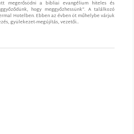
ütt megerősödni a bibliai evangélium hiteles és
eggyőződünk, hogy meggyőzhessünk”. A találkozó
hermal Hotelben. Ebben az évben öt műhelybe várjuk
zés, gyülekezet-megújítás, vezetői...