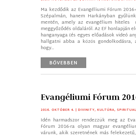
Ma kezdődik az Evangéliumi Fórum 2016-o
Szépalmán, hanem Harkányban gyűlünk 
mentén, amely az evangélium hiteles ma
meggyőződés oldaláról. Az EF honlapján elé
hanganyaga (és egyes előadások videó anya
hallgatni abba a közös gondolkodásra, 
hogy...
BŐVEBBEN
Evangéliumi Fórum 201
2016. OKTÓBER 4.
|
DIVINITY
,
KULTÚRA
,
SPIRITUA
Idén harmadszor rendezzük meg az Evan
Fórum 2016-ra olyan magyar evangélium
várunk, akik szeretnének más felekezetű,