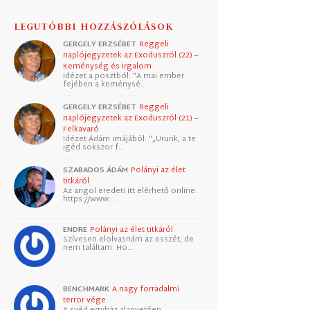
LEGUTÓBBI HOZZÁSZÓLÁSOK
GERGELY ERZSÉBET
Reggeli
naplójegyzetek az Exoduszról (22) –
Keménység és irgalom
Idézet a posztból: "A mai ember
fejében a keménysé…
GERGELY ERZSÉBET
Reggeli
naplójegyzetek az Exoduszról (21) –
Felkavaró
Idézet Ádám imájából: "„Urunk, a te
igéd sokszor f…
SZABADOS ÁDÁM
Polányi az élet
titkáról
Az angol eredeti itt elérhető online:
https://www.…
ENDRE
Polányi az élet titkáról
Szívesen elolvasnám az esszét, de
nem találtam. Ho…
BENCHMARK
A nagy forradalmi
terror vége
A svéd egyház alapvetően