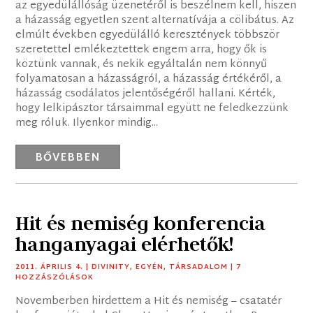
az egyedülállóság üzenetéről is beszélnem kell, hiszen
a házasság egyetlen szent alternatívája a cölibátus. Az
elmúlt években egyedülálló keresztények többször
szeretettel emlékeztettek engem arra, hogy ők is
köztünk vannak, és nekik egyáltalán nem könnyű
folyamatosan a házasságról, a házasság értékéről, a
házasság csodálatos jelentőségéről hallani. Kérték,
hogy lelkipásztor társaimmal együtt ne feledkezzünk
meg róluk. Ilyenkor mindig...
BŐVEBBEN
Hit és nemiség konferencia
hanganyagai elérhetők!
2011. ÁPRILIS 4.
|
DIVINITY
,
EGYÉN
,
TÁRSADALOM
| 7
HOZZÁSZÓLÁSOK
Novemberben hirdettem a Hit és nemiség – csatatér