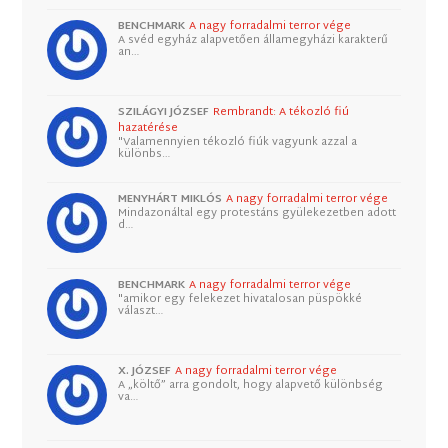
BENCHMARK
A nagy forradalmi terror vége
A svéd egyház alapvetően államegyházi karakterű
an…
SZILÁGYI JÓZSEF
Rembrandt: A tékozló fiú
hazatérése
"Valamennyien tékozló fiúk vagyunk azzal a
különbs…
MENYHÁRT MIKLÓS
A nagy forradalmi terror vége
Mindazonáltal egy protestáns gyülekezetben adott
d…
BENCHMARK
A nagy forradalmi terror vége
"amikor egy felekezet hivatalosan püspökké
választ…
X. JÓZSEF
A nagy forradalmi terror vége
A „költő” arra gondolt, hogy alapvető különbség
va…