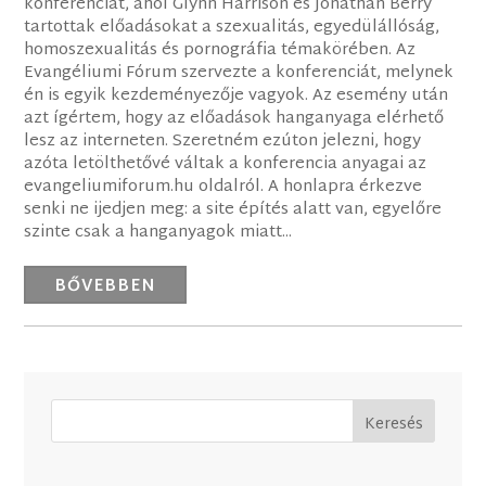
konferenciát, ahol Glynn Harrison és Jonathan Berry
tartottak előadásokat a szexualitás, egyedülállóság,
homoszexualitás és pornográfia témakörében. Az
Evangéliumi Fórum szervezte a konferenciát, melynek
én is egyik kezdeményezője vagyok. Az esemény után
azt ígértem, hogy az előadások hanganyaga elérhető
lesz az interneten. Szeretném ezúton jelezni, hogy
azóta letölthetővé váltak a konferencia anyagai az
evangeliumiforum.hu oldalról. A honlapra érkezve
senki ne ijedjen meg: a site építés alatt van, egyelőre
szinte csak a hanganyagok miatt...
BŐVEBBEN