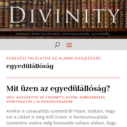
KERESÉSI TALÁLATOK AZ ALÁBBI KIFEJEZÉSRE:
egyedülállóság
Mit üzen az egyedülállóság?
2012. AUGUSZTUS 16.
|
DIVINITY
,
EGYÉN
,
ELMÉLKEDÉSEK
,
SPIRITUALITÁS
| 32 HOZZÁSZÓLÁSOK
Amikor a szexualitás üzenetéről írtam, tudtam, hogy
ezt a cikket is meg kell írnom. A homoszexualitás
üzenetére utalva még biztosabb voltam abban, hogy