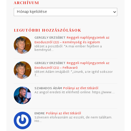
ARCHÍVUM
Archívum
LEGUTÓBBI HOZZÁSZÓLÁSOK
GERGELY ERZSÉBET
Reggeli naplójegyzetek az
Exoduszról (22) – Keménység és irgalom
Idézet a posztból: "A mai ember fejében a
keménysé…
GERGELY ERZSÉBET
Reggeli naplójegyzetek az
Exoduszról (21) – Felkavaró
Idézet Ádám imájából: "„Urunk, a te igéd sokszor
f…
SZABADOS ÁDÁM
Polányi az élet titkáról
Az angol eredeti itt elérhető online: https://www.…
ENDRE
Polányi az élet titkáról
Szívesen elolvasnám az esszét, de nem találtam.
Ho…