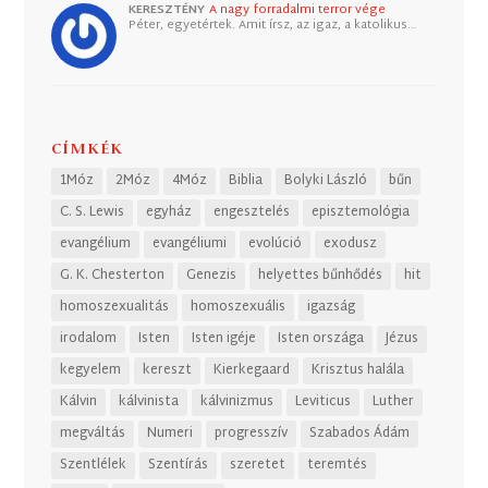
KERESZTÉNY
A nagy forradalmi terror vége
Péter, egyetértek. Amit írsz, az igaz, a katolikus…
CÍMKÉK
1Móz
2Móz
4Móz
Biblia
Bolyki László
bűn
C. S. Lewis
egyház
engesztelés
episztemológia
evangélium
evangéliumi
evolúció
exodusz
G. K. Chesterton
Genezis
helyettes bűnhődés
hit
homoszexualitás
homoszexuális
igazság
irodalom
Isten
Isten igéje
Isten országa
Jézus
kegyelem
kereszt
Kierkegaard
Krisztus halála
Kálvin
kálvinista
kálvinizmus
Leviticus
Luther
megváltás
Numeri
progresszív
Szabados Ádám
Szentlélek
Szentírás
szeretet
teremtés