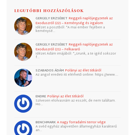
LEGUTÓBBI HOZZÁSZÓLÁSOK
GERGELY ERZSÉBET
Reggeli naplójegyzetek az
Exoduszról (22) – Keménység és irgalom
Idézet a posztból: "A mai ember fejében a
keménysé…
GERGELY ERZSÉBET
Reggeli naplójegyzetek az
Exoduszról (21) – Felkavaró
Idézet Ádám imájából: "„Urunk, a te igéd sokszor
f…
SZABADOS ÁDÁM
Polányi az élet titkáról
Az angol eredeti itt elérhető online: https://www.…
ENDRE
Polányi az élet titkáról
Szívesen elolvasnám az esszét, de nem találtam.
Ho…
BENCHMARK
A nagy forradalmi terror vége
A svéd egyház alapvetően államegyházi karakterű
an…