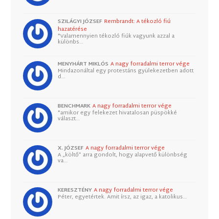
SZILÁGYI JÓZSEF
Rembrandt: A tékozló fiú
hazatérése
"Valamennyien tékozló fiúk vagyunk azzal a
különbs…
MENYHÁRT MIKLÓS
A nagy forradalmi terror vége
Mindazonáltal egy protestáns gyülekezetben adott
d…
BENCHMARK
A nagy forradalmi terror vége
"amikor egy felekezet hivatalosan püspökké
választ…
X. JÓZSEF
A nagy forradalmi terror vége
A „költő” arra gondolt, hogy alapvető különbség
va…
KERESZTÉNY
A nagy forradalmi terror vége
Péter, egyetértek. Amit írsz, az igaz, a katolikus…