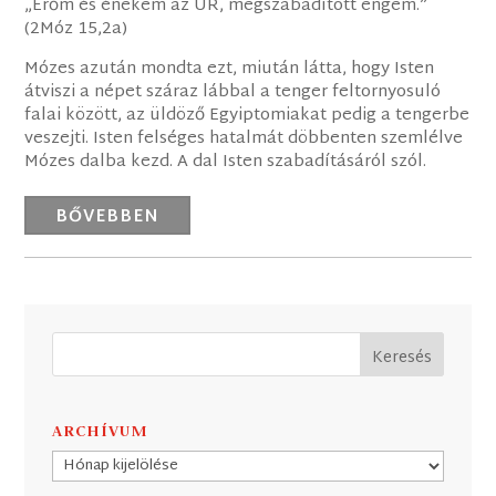
„Erőm és énekem az ÚR, megszabadított engem.”
(2Móz 15,2a)
Mózes azután mondta ezt, miután látta, hogy Isten
átviszi a népet száraz lábbal a tenger feltornyosuló
falai között, az üldöző Egyiptomiakat pedig a tengerbe
veszejti. Isten felséges hatalmát döbbenten szemlélve
Mózes dalba kezd. A dal Isten szabadításáról szól.
BŐVEBBEN
ARCHÍVUM
Archívum