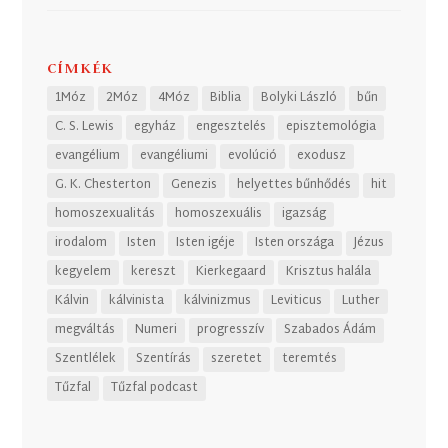
CÍMKÉK
1Móz
2Móz
4Móz
Biblia
Bolyki László
bűn
C. S. Lewis
egyház
engesztelés
episztemológia
evangélium
evangéliumi
evolúció
exodusz
G. K. Chesterton
Genezis
helyettes bűnhődés
hit
homoszexualitás
homoszexuális
igazság
irodalom
Isten
Isten igéje
Isten országa
Jézus
kegyelem
kereszt
Kierkegaard
Krisztus halála
Kálvin
kálvinista
kálvinizmus
Leviticus
Luther
megváltás
Numeri
progresszív
Szabados Ádám
Szentlélek
Szentírás
szeretet
teremtés
Tűzfal
Tűzfal podcast