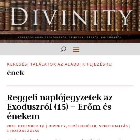
KERESÉSI TALÁLATOK AZ ALÁBBI KIFEJEZÉSRE:
ének
Reggeli naplójegyzetek az
Exoduszról (15) – Erőm és
énekem
2020. DECEMBER 19.
|
DIVINITY
,
ELMÉLKEDÉSEK
,
SPIRITUALITÁS
|
1 HOZZÁSZÓLÁS