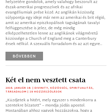
helyzetére gondolok, amely valahogy beszorult az
észak-amerikai progresszívek és az afrikai
evangéliumiak prése közé. Az anglikán közösség
súlypontja egy ideje már nem az amerikai és brit régió,
amit az amerikai episzkopálisok tagságának tavalyi
felfüggesztése is jelez, de még mindig
elképzelhetetlen lenne az anglikánok világméretű
közössége a Church of England meg a Canterbury
érsek nélkül. A szexuális forradalom és az azt egyre...
BŐVEBBEN
Két el nem vesztett csata
2016. JANUÁR 18.
|
DIVINITY
,
KÖZÖSSÉG
,
SPIRITUALITÁS
,
TÁRSADALOM
| 19 HOZZÁSZÓLÁSOK
„Küzdjetek a hitért, mely egyszer s mindenkorra a
szentekre bízatott" – mondja Júdás apostol.
Mostanában ahhoz vagyok hozzászokva, hogy a