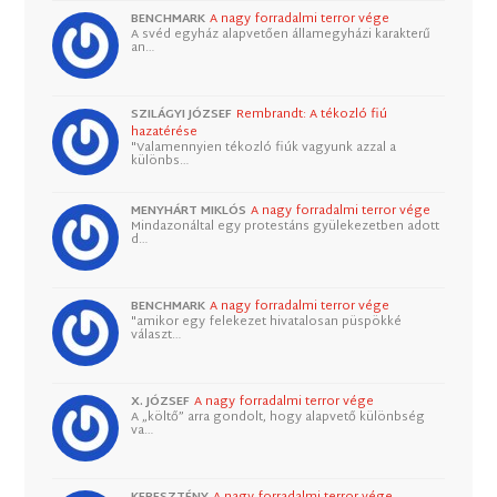
BENCHMARK
A nagy forradalmi terror vége
A svéd egyház alapvetően államegyházi karakterű
an…
SZILÁGYI JÓZSEF
Rembrandt: A tékozló fiú
hazatérése
"Valamennyien tékozló fiúk vagyunk azzal a
különbs…
MENYHÁRT MIKLÓS
A nagy forradalmi terror vége
Mindazonáltal egy protestáns gyülekezetben adott
d…
BENCHMARK
A nagy forradalmi terror vége
"amikor egy felekezet hivatalosan püspökké
választ…
X. JÓZSEF
A nagy forradalmi terror vége
A „költő” arra gondolt, hogy alapvető különbség
va…