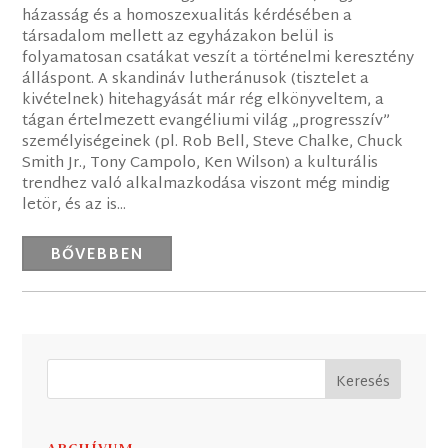
házasság és a homoszexualitás kérdésében a
társadalom mellett az egyházakon belül is
folyamatosan csatákat veszít a történelmi keresztény
álláspont. A skandináv lutheránusok (tisztelet a
kivételnek) hitehagyását már rég elkönyveltem, a
tágan értelmezett evangéliumi világ „progresszív”
személyiségeinek (pl. Rob Bell, Steve Chalke, Chuck
Smith Jr., Tony Campolo, Ken Wilson) a kulturális
trendhez való alkalmazkodása viszont még mindig
letör, és az is...
BŐVEBBEN
ARCHÍVUM