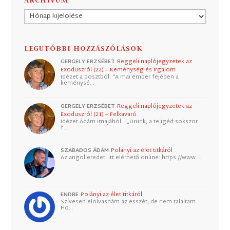
Archívum
LEGUTÓBBI HOZZÁSZÓLÁSOK
GERGELY ERZSÉBET
Reggeli naplójegyzetek az
Exoduszról (22) – Keménység és irgalom
Idézet a posztból: "A mai ember fejében a
keménysé…
GERGELY ERZSÉBET
Reggeli naplójegyzetek az
Exoduszról (21) – Felkavaró
Idézet Ádám imájából: "„Urunk, a te igéd sokszor
f…
SZABADOS ÁDÁM
Polányi az élet titkáról
Az angol eredeti itt elérhető online: https://www.…
ENDRE
Polányi az élet titkáról
Szívesen elolvasnám az esszét, de nem találtam.
Ho…