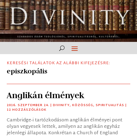
KERESÉSI TALÁLATOK AZ ALÁBBI KIFEJEZÉSRE:
episzkopális
Anglikán élmények
2016. SZEPTEMBER 24.
|
DIVINITY
,
KÖZÖSSÉG
,
SPIRITUALITÁS
|
12 HOZZÁSZÓLÁSOK
Cambridge-i tartózkodásom anglikán élményei pont
olyan vegyesek lettek, amilyen az anglikán egyház
jelenlegi állapota. Konkrétan a Church of England