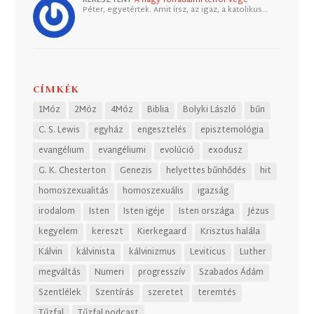
KERESZTÉNY
A nagy forradalmi terror vége
Péter, egyetértek. Amit írsz, az igaz, a katolikus…
CÍMKÉK
1Móz
2Móz
4Móz
Biblia
Bolyki László
bűn
C. S. Lewis
egyház
engesztelés
episztemológia
evangélium
evangéliumi
evolúció
exodusz
G. K. Chesterton
Genezis
helyettes bűnhődés
hit
homoszexualitás
homoszexuális
igazság
irodalom
Isten
Isten igéje
Isten országa
Jézus
kegyelem
kereszt
Kierkegaard
Krisztus halála
Kálvin
kálvinista
kálvinizmus
Leviticus
Luther
megváltás
Numeri
progresszív
Szabados Ádám
Szentlélek
Szentírás
szeretet
teremtés
Tűzfal
Tűzfal podcast