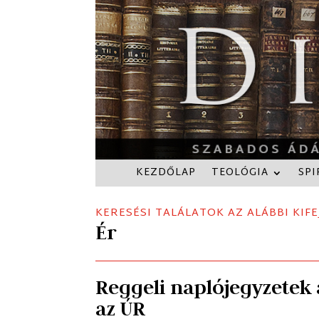
KEZDŐLAP
TEOLÓGIA
SPI
KERESÉSI TALÁLATOK AZ ALÁBBI KIFE
Ér
Reggeli naplójegyzetek 
az ÚR