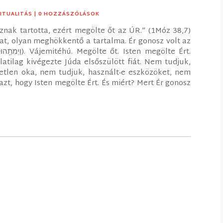
RITUALITÁS
| 0 HOZZÁSZÓLÁSOK
sznak tartotta, ezért megölte őt az ÚR.” (1Móz 38,7)
at, olyan meghökkentő a tartalma. Ér gonosz volt az
.
latilag kivégezte Júda elsőszülött fiát. Nem tudjuk,
etlen oka, nem tudjuk, használt-e eszközöket, nem
zt, hogy Isten megölte Ért. És miért? Mert Ér gonosz