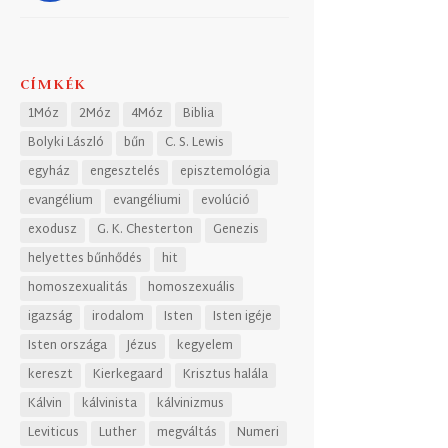
CÍMKÉK
1Móz
2Móz
4Móz
Biblia
Bolyki László
bűn
C. S. Lewis
egyház
engesztelés
episztemológia
evangélium
evangéliumi
evolúció
exodusz
G. K. Chesterton
Genezis
helyettes bűnhődés
hit
homoszexualitás
homoszexuális
igazság
irodalom
Isten
Isten igéje
Isten országa
Jézus
kegyelem
kereszt
Kierkegaard
Krisztus halála
Kálvin
kálvinista
kálvinizmus
Leviticus
Luther
megváltás
Numeri