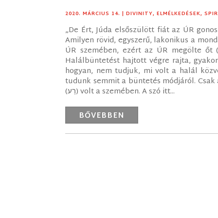
2020. MÁRCIUS 14.
|
DIVINITY
,
ELMÉLKEDÉSEK
,
SPI
„De Ért, Júda elsőszülött fiát az ÚR gono
Amilyen rövid, egyszerű, lakonikus a mond
ÚR szemében, ezért az ÚR megölte őt (וַיְמִתֵ֖הוּ). Vájemitéhú. Megölte őt. Isten megölte Ért
Halálbüntetést hajtott végre rajta, gyakor
hogyan, nem tudjuk, mi volt a halál közv
tudunk semmit a büntetés módjáról. Csak a
(רַע) volt a szemében. A szó itt...
BŐVEBBEN