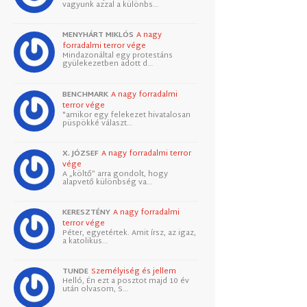
vagyunk azzal a különbs…
MENYHÁRT MIKLÓS
A nagy
forradalmi terror vége
Mindazonáltal egy protestáns
gyülekezetben adott d…
BENCHMARK
A nagy forradalmi
terror vége
"amikor egy felekezet hivatalosan
püspökké választ…
X. JÓZSEF
A nagy forradalmi terror
vége
A „költő” arra gondolt, hogy
alapvető különbség va…
KERESZTÉNY
A nagy forradalmi
terror vége
Péter, egyetértek. Amit írsz, az igaz,
a katolikus…
TUNDE
Személyiség és jellem
Helló, Én ezt a posztot majd 10 év
után olvasom, S…