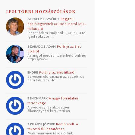
LEGUTÓBBI HOZZÁSZÓLÁSOK
GERGELY ERZSÉBET
Reggeli
naplójegyzetek az Exoduszról (21) –
Felkavaró
Idézet Ádám imájából: "„Urunk, a te
igéd sokszor f…
SZABADOS ÁDÁM
Polányi az élet
titkáról
Az angol eredeti itt elérhető online:
https://www.…
ENDRE
Polányi az élet titkáról
Szívesen elolvasnám az esszét, de
nem találtam. Ho…
BENCHMARK
A nagy forradalmi
terror vége
A svéd egyház alapvetően
államegyházi karakterű an…
SZILÁGYI JÓZSEF
Rembrandt: A
tékozló fiú hazatérése
"Valamennyien tékozló fiúk