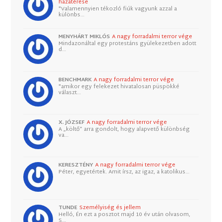
hazatérése
"Valamennyien tékozló fiúk vagyunk azzal a
különbs…
MENYHÁRT MIKLÓS
A nagy forradalmi terror vége
Mindazonáltal egy protestáns gyülekezetben adott
d…
BENCHMARK
A nagy forradalmi terror vége
"amikor egy felekezet hivatalosan püspökké
választ…
X. JÓZSEF
A nagy forradalmi terror vége
A „költő” arra gondolt, hogy alapvető különbség
va…
KERESZTÉNY
A nagy forradalmi terror vége
Péter, egyetértek. Amit írsz, az igaz, a katolikus…
TUNDE
Személyiség és jellem
Helló, Én ezt a posztot majd 10 év után olvasom,
S…