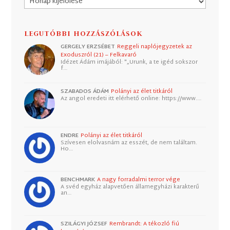
LEGUTÓBBI HOZZÁSZÓLÁSOK
GERGELY ERZSÉBET
Reggeli naplójegyzetek az
Exoduszról (21) – Felkavaró
Idézet Ádám imájából: "„Urunk, a te igéd sokszor
f…
SZABADOS ÁDÁM
Polányi az élet titkáról
Az angol eredeti itt elérhető online: https://www.…
ENDRE
Polányi az élet titkáról
Szívesen elolvasnám az esszét, de nem találtam.
Ho…
BENCHMARK
A nagy forradalmi terror vége
A svéd egyház alapvetően államegyházi karakterű
an…
SZILÁGYI JÓZSEF
Rembrandt: A tékozló fiú