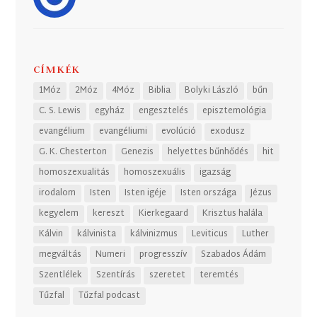
CÍMKÉK
1Móz
2Móz
4Móz
Biblia
Bolyki László
bűn
C. S. Lewis
egyház
engesztelés
episztemológia
evangélium
evangéliumi
evolúció
exodusz
G. K. Chesterton
Genezis
helyettes bűnhődés
hit
homoszexualitás
homoszexuális
igazság
irodalom
Isten
Isten igéje
Isten országa
Jézus
kegyelem
kereszt
Kierkegaard
Krisztus halála
Kálvin
kálvinista
kálvinizmus
Leviticus
Luther
megváltás
Numeri
progresszív
Szabados Ádám
Szentlélek
Szentírás
szeretet
teremtés
Tűzfal
Tűzfal podcast