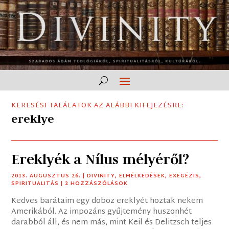
KERESÉSI TALÁLATOK AZ ALÁBBI KIFEJEZÉSRE:
ereklye
Ereklyék a Nílus mélyéről?
2013. AUGUSZTUS 26.
|
DIVINITY
,
ELMÉLKEDÉSEK
,
EXEGÉZIS
,
SPIRITUALITÁS
| 2 HOZZÁSZÓLÁSOK
Kedves barátaim egy doboz ereklyét hoztak nekem
Amerikából. Az impozáns gyűjtemény huszonhét
darabból áll, és nem más, mint Keil és Delitzsch teljes