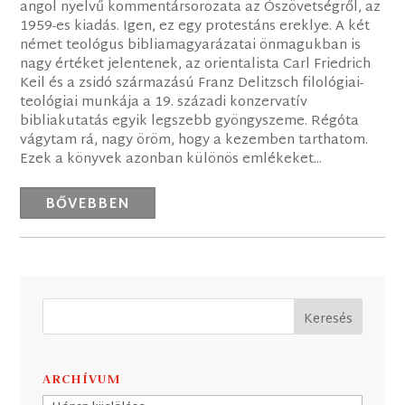
angol nyelvű kommentársorozata az Ószövetségről, az
1959-es kiadás. Igen, ez egy protestáns ereklye. A két
német teológus bibliamagyarázatai önmagukban is
nagy értéket jelentenek, az orientalista Carl Friedrich
Keil és a zsidó származású Franz Delitzsch filológiai-
teológiai munkája a 19. századi konzervatív
bibliakutatás egyik legszebb gyöngyszeme. Régóta
vágytam rá, nagy öröm, hogy a kezemben tarthatom.
Ezek a könyvek azonban különös emlékeket...
BŐVEBBEN
ARCHÍVUM
Archívum