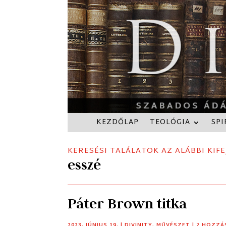
KEZDŐLAP
TEOLÓGIA
SPI
KERESÉSI TALÁLATOK AZ ALÁBBI KIFE
esszé
Páter Brown titka
2023. JÚNIUS 19.
|
DIVINITY
,
MŰVÉSZET
| 2 HOZZ