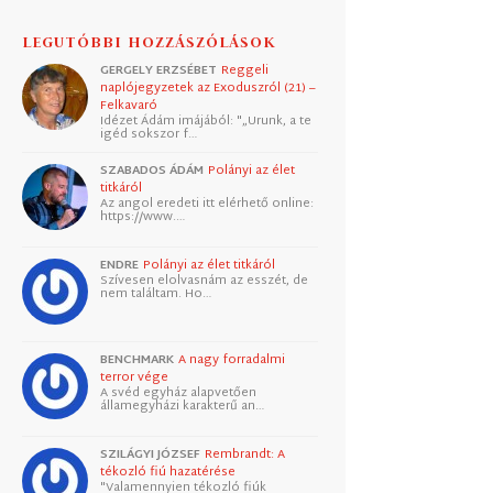
LEGUTÓBBI HOZZÁSZÓLÁSOK
GERGELY ERZSÉBET
Reggeli
naplójegyzetek az Exoduszról (21) –
Felkavaró
Idézet Ádám imájából: "„Urunk, a te
igéd sokszor f…
SZABADOS ÁDÁM
Polányi az élet
titkáról
Az angol eredeti itt elérhető online:
https://www.…
ENDRE
Polányi az élet titkáról
Szívesen elolvasnám az esszét, de
nem találtam. Ho…
BENCHMARK
A nagy forradalmi
terror vége
A svéd egyház alapvetően
államegyházi karakterű an…
SZILÁGYI JÓZSEF
Rembrandt: A
tékozló fiú hazatérése
"Valamennyien tékozló fiúk