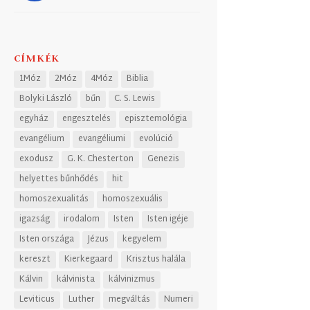
CÍMKÉK
1Móz
2Móz
4Móz
Biblia
Bolyki László
bűn
C. S. Lewis
egyház
engesztelés
episztemológia
evangélium
evangéliumi
evolúció
exodusz
G. K. Chesterton
Genezis
helyettes bűnhődés
hit
homoszexualitás
homoszexuális
igazság
irodalom
Isten
Isten igéje
Isten országa
Jézus
kegyelem
kereszt
Kierkegaard
Krisztus halála
Kálvin
kálvinista
kálvinizmus
Leviticus
Luther
megváltás
Numeri