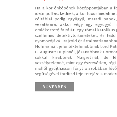
Ha a kor énképének középpontjában a fel
ideái pöffeszkednek, a kor luxushiedelme 
céltáblái pedig együgyű, maradi papok
vezetésére, akkor végy egy együgyű, 
emlékeztető fajtáját, egy római katolikus p
szellemes detektívtörténeteket, és tedd
nyomozójává. Rajzold őt ártalmatlanabbna
Holmes-nál, jelentéktelenebbnek Lord Pet
C. Auguste Dupinnél, józanabbnak Cormora
sokkal kisebbnek Maigret-nél, de l
veszélytelenné, mint egy észrevétlen, rég
mellől gyújthasson fényt a szobában lévő
segítségével fordítsd feje tetejére a modern
BŐVEBBEN