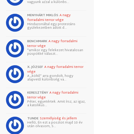
vagyunk azzal a különbs…
MENYHÁRT MIKLÓS
A nagy
forradalmi terror vége
Mindazonáltal egy protestáns
gyülekezetben adott d…
BENCHMARK
A nagy forradalmi
terror vége
"amikor egy felekezet hivatalosan
püspökké választ…
X. JÓZSEF
A nagy forradalmi terror
vége
A „költő” arra gondolt, hogy
alapvető különbség va…
KERESZTÉNY
A nagy forradalmi
terror vége
Péter, egyetértek. Amit írsz, az igaz,
a katolikus…
TUNDE
Személyiség és jellem
Helló, Én ezt a posztot majd 10 év
után olvasom, S…