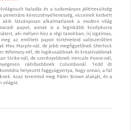
világosult haladás és a tudományos jólértesültség
a penetráns keresztényellenesség, vicceinek kedvelt
, akik látványosan alkalmatlanok a modern világ
maradi papot, annak is a leginkább középkorra
átert, aki mélyen hisz a régi tanokban, írj izgalmas,
 meg az említett papot történeteid valószerűtlen
k Miss Marple-nál, de jobb megfigyelőnek Sherlock
er Whimsey-nél, de logikusabbnak és kreatívabbnak
n Strike-nál, de szerényebbnek Hercule Poirot-nál,
ényegesen ráérősebbnek Columbonál. Tedd őt
i komódra helyezett faggyúgyertya, hogy onnan, a fal
knek. Azaz teremtsd meg Páter Brown alakját, és a
 világot.