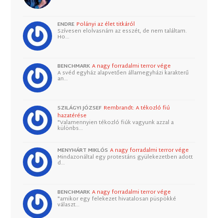
ENDRE
Polányi az élet titkáról
Szívesen elolvasnám az esszét, de nem találtam.
Ho…
BENCHMARK
A nagy forradalmi terror vége
A svéd egyház alapvetően államegyházi karakterű
an…
SZILÁGYI JÓZSEF
Rembrandt: A tékozló fiú
hazatérése
"Valamennyien tékozló fiúk vagyunk azzal a
különbs…
MENYHÁRT MIKLÓS
A nagy forradalmi terror vége
Mindazonáltal egy protestáns gyülekezetben adott
d…
BENCHMARK
A nagy forradalmi terror vége
"amikor egy felekezet hivatalosan püspökké
választ…