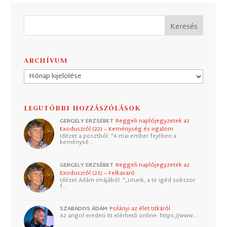
ARCHÍVUM
Archívum
LEGUTÓBBI HOZZÁSZÓLÁSOK
GERGELY ERZSÉBET
Reggeli naplójegyzetek az
Exoduszról (22) – Keménység és irgalom
Idézet a posztból: "A mai ember fejében a
keménysé…
GERGELY ERZSÉBET
Reggeli naplójegyzetek az
Exoduszról (21) – Felkavaró
Idézet Ádám imájából: "„Urunk, a te igéd sokszor
f…
SZABADOS ÁDÁM
Polányi az élet titkáról
Az angol eredeti itt elérhető online: https://www.…