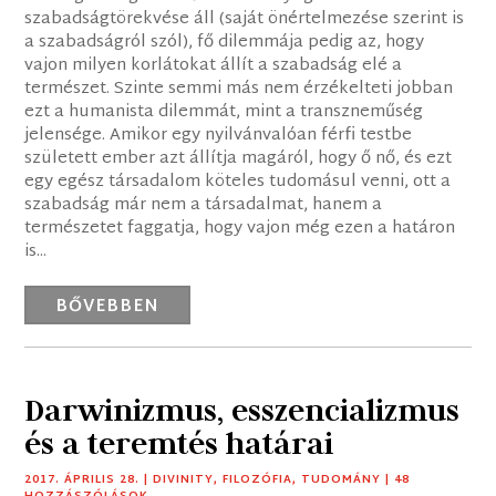
szabadságtörekvése áll (saját önértelmezése szerint is
a szabadságról szól), fő dilemmája pedig az, hogy
vajon milyen korlátokat állít a szabadság elé a
természet. Szinte semmi más nem érzékelteti jobban
ezt a humanista dilemmát, mint a transzneműség
jelensége. Amikor egy nyilvánvalóan férfi testbe
született ember azt állítja magáról, hogy ő nő, és ezt
egy egész társadalom köteles tudomásul venni, ott a
szabadság már nem a társadalmat, hanem a
természetet faggatja, hogy vajon még ezen a határon
is...
BŐVEBBEN
Darwinizmus, esszencializmus
és a teremtés határai
2017. ÁPRILIS 28.
|
DIVINITY
,
FILOZÓFIA
,
TUDOMÁNY
| 48