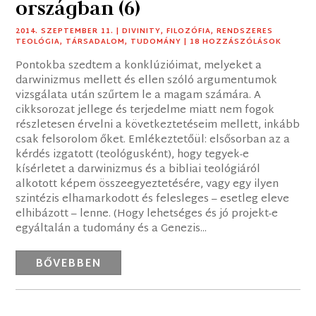
országban (6)
2014. SZEPTEMBER 11.
|
DIVINITY
,
FILOZÓFIA
,
RENDSZERES
TEOLÓGIA
,
TÁRSADALOM
,
TUDOMÁNY
| 18 HOZZÁSZÓLÁSOK
Pontokba szedtem a konklúzióimat, melyeket a
darwinizmus mellett és ellen szóló argumentumok
vizsgálata után szűrtem le a magam számára. A
cikksorozat jellege és terjedelme miatt nem fogok
részletesen érvelni a következtetéseim mellett, inkább
csak felsorolom őket. Emlékeztetőül: elsősorban az a
kérdés izgatott (teológusként), hogy tegyek-e
kísérletet a darwinizmus és a bibliai teológiáról
alkotott képem összeegyeztetésére, vagy egy ilyen
szintézis elhamarkodott és felesleges – esetleg eleve
elhibázott – lenne. (Hogy lehetséges és jó projekt-e
egyáltalán a tudomány és a Genezis...
BŐVEBBEN