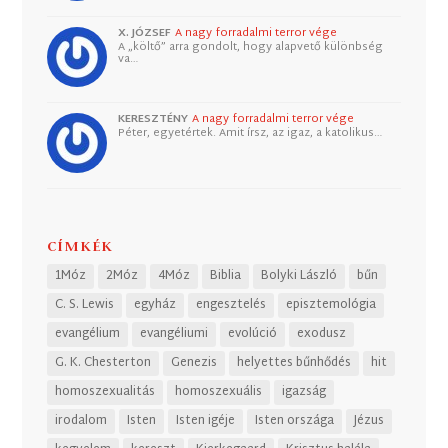
X. JÓZSEF
A nagy forradalmi terror vége
A „költő” arra gondolt, hogy alapvető különbség
va…
KERESZTÉNY
A nagy forradalmi terror vége
Péter, egyetértek. Amit írsz, az igaz, a katolikus…
CÍMKÉK
1Móz
2Móz
4Móz
Biblia
Bolyki László
bűn
C. S. Lewis
egyház
engesztelés
episztemológia
evangélium
evangéliumi
evolúció
exodusz
G. K. Chesterton
Genezis
helyettes bűnhődés
hit
homoszexualitás
homoszexuális
igazság
irodalom
Isten
Isten igéje
Isten országa
Jézus