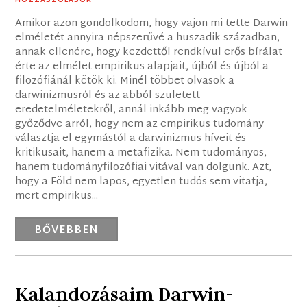
HOZZÁSZÓLÁSOK
Amikor azon gondolkodom, hogy vajon mi tette Darwin
elméletét annyira népszerűvé a huszadik században,
annak ellenére, hogy kezdettől rendkívül erős bírálat
érte az elmélet empirikus alapjait, újból és újból a
filozófiánál kötök ki. Minél többet olvasok a
darwinizmusról és az abból született
eredetelméletekről, annál inkább meg vagyok
győződve arról, hogy nem az empirikus tudomány
választja el egymástól a darwinizmus híveit és
kritikusait, hanem a metafizika. Nem tudományos,
hanem tudományfilozófiai vitával van dolgunk. Azt,
hogy a Föld nem lapos, egyetlen tudós sem vitatja,
mert empirikus...
BŐVEBBEN
Kalandozásaim Darwin-