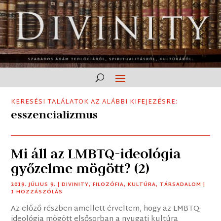
KERESÉSI TALÁLATOK AZ ALÁBBI KIFEJEZÉSRE:
esszencializmus
Mi áll az LMBTQ-ideológia
győzelme mögött? (2)
2019. JÚLIUS 9.
|
DIVINITY
,
FILOZÓFIA
,
KULTÚRA
,
TÁRSADALOM
|
1 HOZZÁSZÓLÁS
Az előző részben amellett érveltem, hogy az LMBTQ-
ideológia mögött elsősorban a nyugati kultúra