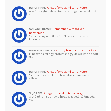
BENCHMARK
A nagy forradalmi terror vége
A svéd egyház alapvetően államegyházi karakterű
an…
SZILÁGYI JÓZSEF
Rembrandt: A tékozló fiú
hazatérése
"Valamennyien tékozló fiúk vagyunk azzal a
különbs…
MENYHÁRT MIKLÓS
A nagy forradalmi terror vége
Mindazonáltal egy protestáns gyülekezetben adott
d…
BENCHMARK
A nagy forradalmi terror vége
"amikor egy felekezet hivatalosan püspökké
választ…
X. JÓZSEF
A nagy forradalmi terror vége
A „költő” arra gondolt, hogy alapvető különbség
va…