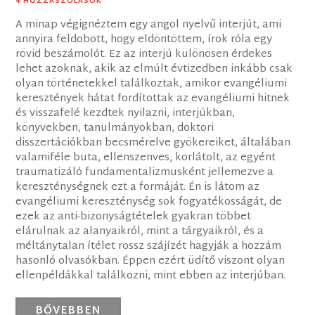
4 HOZZÁSZÓLÁSOK
A minap végignéztem egy angol nyelvű interjút, ami
annyira feldobott, hogy eldöntöttem, írok róla egy
rövid beszámolót. Ez az interjú különösen érdekes
lehet azoknak, akik az elmúlt évtizedben inkább csak
olyan történetekkel találkoztak, amikor evangéliumi
keresztények hátat fordítottak az evangéliumi hitnek
és visszafelé kezdtek nyilazni, interjúkban,
könyvekben, tanulmányokban, doktori
disszertációkban becsmérelve gyökereiket, általában
valamiféle buta, ellenszenves, korlátolt, az egyént
traumatizáló fundamentalizmusként jellemezve a
kereszténységnek ezt a formáját. Én is látom az
evangéliumi kereszténység sok fogyatékosságát, de
ezek az anti-bizonyságtételek gyakran többet
elárulnak az alanyaikról, mint a tárgyaikról, és a
méltánytalan ítélet rossz szájízét hagyják a hozzám
hasonló olvasókban. Éppen ezért üdítő viszont olyan
ellenpéldákkal találkozni, mint ebben az interjúban.
BŐVEBBEN