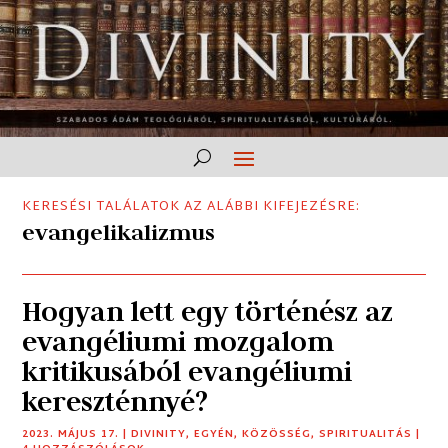
KERESÉSI TALÁLATOK AZ ALÁBBI KIFEJEZÉSRE:
evangelikalizmus
Hogyan lett egy történész az
evangéliumi mozgalom
kritikusából evangéliumi
kereszténnyé?
2023. MÁJUS 17.
|
DIVINITY
,
EGYÉN
,
KÖZÖSSÉG
,
SPIRITUALITÁS
|