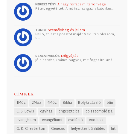
KERESZTÉNY
A nagy forradalmi terror vége
Péter, egyetértek. Amit írsz, az igaz, a katolikus…
TUNDE
Személyiség és jellem
Helló, Én ezt a posztot majd 10 év után olvasom,
S…
SZALAI MIKLÓS
Erőgyűjtés
Jó pihenést, kiváncsi vagyok, mit fogsz írni az ál…
CÍMKÉK
1Móz
2Móz
4Móz
Biblia
Bolyki László
bűn
C. S. Lewis
egyház
engesztelés
episztemológia
evangélium
evangéliumi
evolúció
exodusz
G. K. Chesterton
Genezis
helyettes bűnhődés
hit