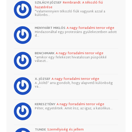
SZILÁGYI JÓZSEF
Rembrandt: A tékozló fiú
hazatérése
"Valamennyien tékozló fiúk vagyunk azzal a
különbs…
MENYHÁRT MIKLÓS
A nagy forradalmi terror vége
Mindazonáltal egy protestáns gyülekezetben adott
d…
BENCHMARK
A nagy forradalmi terror vége
"amikor egy felekezet hivatalosan püspökké
választ…
X. JÓZSEF
A nagy forradalmi terror vége
A „költő” arra gondolt, hogy alapvető különbség
va…
KERESZTÉNY
A nagy forradalmi terror vége
Péter, egyetértek. Amit írsz, az igaz, a katolikus…
TUNDE
Személyiség és jellem