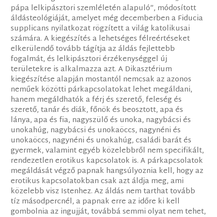
pápa lelkipásztori szemléletén alapuló”, módosított
áldásteológiáját, amelyet még decemberben a Fiducia
supplicans nyilatkozat rögzített a világ katolikusai
számára. A kiegészítés a lehetséges félreértéseket
elkerülendő tovább tágítja az áldás fejlettebb
fogalmát, és lelkipásztori érzékenységgel új
területekre is alkalmazza azt. A Dikasztérium
kiegészítése alapján mostantól nemcsak az azonos
neműek közötti párkapcsolatokat lehet megáldani,
hanem megáldhatók a férj és szerető, feleség és
szerető, tanár és diák, főnök és beosztott, apa és
lánya, apa és fia, nagyszülő és unoka, nagybácsi és
unokahúg, nagybácsi és unokaöccs, nagynéni és
unokaöccs, nagynéni és unokahúg, családi barát és
gyermek, valamint egyéb közelebbről nem specifikált,
rendezetlen erotikus kapcsolatok is. A párkapcsolatok
megáldását végző papnak hangsúlyoznia kell, hogy az
erotikus kapcsolatokban csak azt áldja meg, ami
közelebb visz Istenhez. Az áldás nem tarthat tovább
tíz másodpercnél, a papnak erre az időre ki kell
gombolnia az ingujját, továbbá semmi olyat nem tehet,