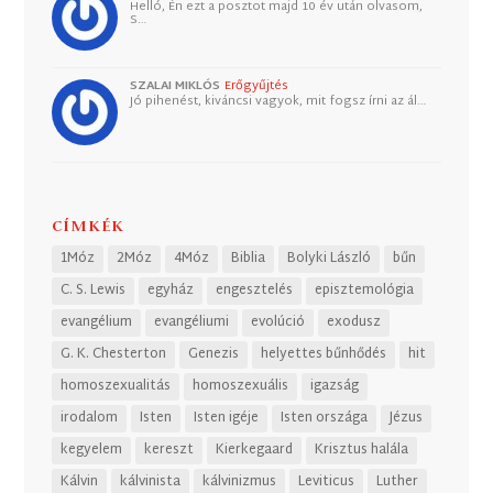
Helló, Én ezt a posztot majd 10 év után olvasom,
S…
SZALAI MIKLÓS
Erőgyűjtés
Jó pihenést, kiváncsi vagyok, mit fogsz írni az ál…
CÍMKÉK
1Móz
2Móz
4Móz
Biblia
Bolyki László
bűn
C. S. Lewis
egyház
engesztelés
episztemológia
evangélium
evangéliumi
evolúció
exodusz
G. K. Chesterton
Genezis
helyettes bűnhődés
hit
homoszexualitás
homoszexuális
igazság
irodalom
Isten
Isten igéje
Isten országa
Jézus
kegyelem
kereszt
Kierkegaard
Krisztus halála
Kálvin
kálvinista
kálvinizmus
Leviticus
Luther