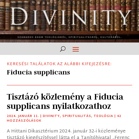
KERESÉSI TALÁLATOK AZ ALÁBBI KIFEJEZÉSRE:
Fiducia supplicans
Tisztázó közlemény a Fiducia
supplicans nyilatkozathoz
2024. JANUÁR 11.
|
DIVINITY
,
SPIRITUALITÁS
,
TEOLÓGIA
| 42
HOZZÁSZÓLÁSOK
A Hittani Dikasztérium 2024. január 32-i közleménye
tisztázó kiegészítéssel látta el a Tanítóhivatal „Ferenc