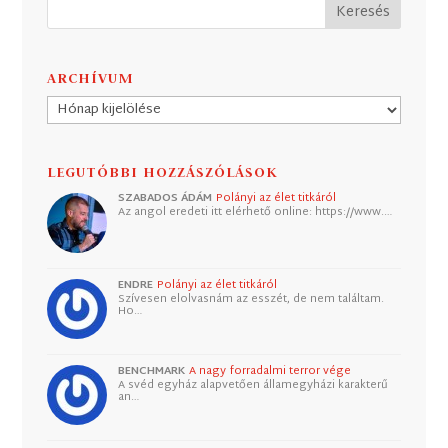
ARCHÍVUM
Archívum
LEGUTÓBBI HOZZÁSZÓLÁSOK
SZABADOS ÁDÁM
Polányi az élet titkáról
Az angol eredeti itt elérhető online: https://www.…
ENDRE
Polányi az élet titkáról
Szívesen elolvasnám az esszét, de nem találtam.
Ho…
BENCHMARK
A nagy forradalmi terror vége
A svéd egyház alapvetően államegyházi karakterű
an…