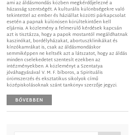
ami az áldásmondás közben megkérdőjelezné a
házasság szentségét. A kulturális különbségekre való
tekintettel az ember és háziállat közötti párkapcsolat
esetén a papnak különösen körültekintően kell
eljárnia. A közlemény a felmerülő kérdések kapcsán
azt is tisztázza, hogy a papok mostantól megáldhatnak
kaszinókat, bordélyházakat, abortuszklinikákat és
kínzókamrákat is, csak az áldásmondáskor
semmiképpen ne keltsék azt a látszatot, hogy az áldás
minden cselekedetet szentesít ezekben az
intézményekben. A közleményt a Szentatya
jóváhagyásával V. M. F. bíboros, a Spirituális
örömszerzés és eksztatikus sikolyok című
középiskolásoknak szánt tankönyv szerzője jegyzi.
BŐVEBBEN