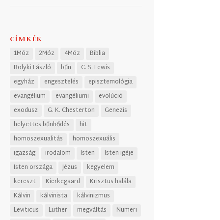
CÍMKÉK
1Móz
2Móz
4Móz
Biblia
Bolyki László
bűn
C. S. Lewis
egyház
engesztelés
episztemológia
evangélium
evangéliumi
evolúció
exodusz
G. K. Chesterton
Genezis
helyettes bűnhődés
hit
homoszexualitás
homoszexuális
igazság
irodalom
Isten
Isten igéje
Isten országa
Jézus
kegyelem
kereszt
Kierkegaard
Krisztus halála
Kálvin
kálvinista
kálvinizmus
Leviticus
Luther
megváltás
Numeri