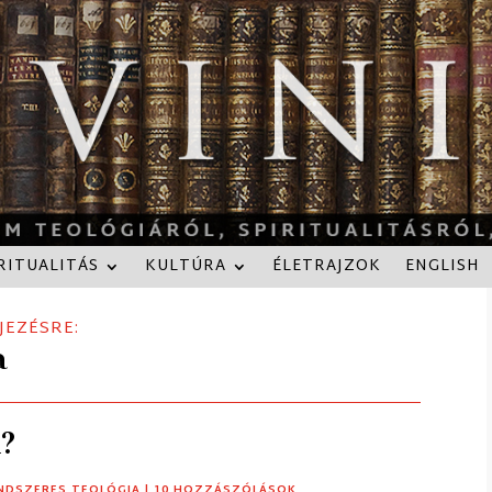
RITUALITÁS
KULTÚRA
ÉLETRAJZOK
ENGLISH
JEZÉSRE:
a
n?
NDSZERES TEOLÓGIA
| 10 HOZZÁSZÓLÁSOK