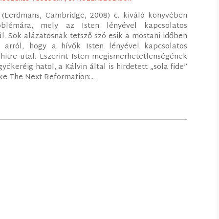
 (Eerdmans, Cambridge, 2008) c. kiváló könyvében
blémára, mely az Isten lényével kapcsolatos
. Sok alázatosnak tetsző szó esik a mostani időben
t arról, hogy a hívők Isten lényével kapcsolatos
itre utal. Eszerint Isten megismerhetetlenségének
keréig hatol, a Kálvin által is hirdetett „sola fide”
ke The Next Reformation:...