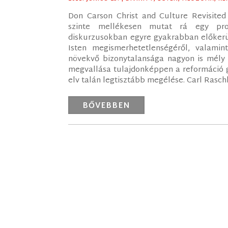
Don Carson Christ and Culture Revisited
szinte mellékesen mutat rá egy pro
diskurzusokban egyre gyakrabban előkerül
Isten megismerhetetlenségéről, valamin
növekvő bizonytalansága nagyon is mély h
megvallása tulajdonképpen a reformáció gyö
elv talán legtisztább megélése. Carl Rasch
BŐVEBBEN