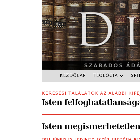
KEZDŐLAP
TEOLÓGIA
SPI
KERESÉSI TALÁLATOK AZ ALÁBBI KIFE
Isten felfoghatatlanság
Isten megismerhetetle
2011. JÚNIUS 25.
|
DIVINITY
,
EGYÉN
,
FILOZÓFIA
,
RE