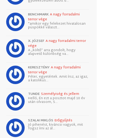
gyülekezetben adott d…
BENCHMARK
A nagy forradalmi
terror vége
"amikor egy felekezet hivatalosan
püspökké választ…
X. JÓZSEF
A nagy forradalmi terror
vége
A „költő” arra gondolt, hogy
alapvető különbség va…
KERESZTÉNY
A nagy forradalmi
terror vége
Péter, egyetértek. Amit írsz, az igaz,
a katolikus…
TUNDE
Személyiség és jellem
Helló, Én ezt a posztot majd 10 év
után olvasom, S…
SZALAI MIKLÓS
Erőgyűjtés
Jó pihenést, kiváncsi vagyok, mit
fogsz írni az ál…