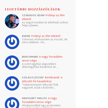
LEGUTÓBBI HOZZÁSZÓLÁSOK
SZABADOS ÁDÁM
Polányi az élet
titkáról
Az angol eredeti itt elérhető online:
https://www.…
ENDRE
Polányi az élet titkáról
Szívesen elolvasnám az esszét, de
nem találtam. Ho…
BENCHMARK
A nagy forradalmi
terror vége
A svéd egyház alapvetően
államegyházi karakterű an…
SZILÁGYI JÓZSEF
Rembrandt: A
tékozló fiú hazatérése
"Valamennyien tékozló fiúk
vagyunk azzal a különbs…
MENYHÁRT MIKLÓS
A nagy
forradalmi terror vége
Mindazonáltal egy protestáns