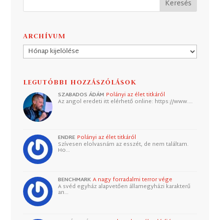
ARCHÍVUM
Archívum
LEGUTÓBBI HOZZÁSZÓLÁSOK
SZABADOS ÁDÁM
Polányi az élet titkáról
Az angol eredeti itt elérhető online: https://www.…
ENDRE
Polányi az élet titkáról
Szívesen elolvasnám az esszét, de nem találtam.
Ho…
BENCHMARK
A nagy forradalmi terror vége
A svéd egyház alapvetően államegyházi karakterű
an…