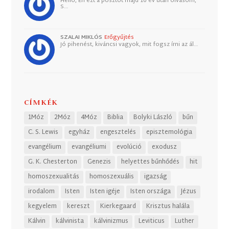
Helló, Én ezt a posztot majd 10 év után olvasom,
S…
SZALAI MIKLÓS
Erőgyűjtés
Jó pihenést, kiváncsi vagyok, mit fogsz írni az ál…
CÍMKÉK
1Móz
2Móz
4Móz
Biblia
Bolyki László
bűn
C. S. Lewis
egyház
engesztelés
episztemológia
evangélium
evangéliumi
evolúció
exodusz
G. K. Chesterton
Genezis
helyettes bűnhődés
hit
homoszexualitás
homoszexuális
igazság
irodalom
Isten
Isten igéje
Isten országa
Jézus
kegyelem
kereszt
Kierkegaard
Krisztus halála
Kálvin
kálvinista
kálvinizmus
Leviticus
Luther