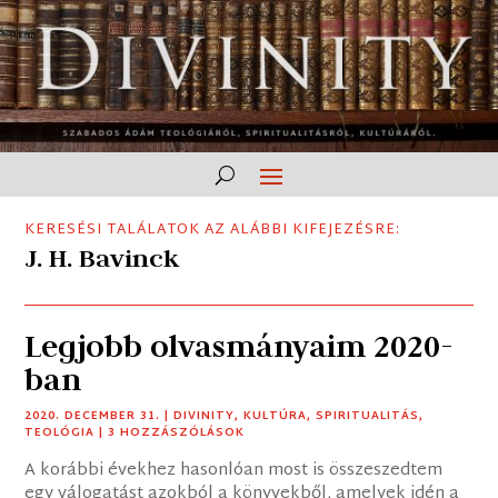
KERESÉSI TALÁLATOK AZ ALÁBBI KIFEJEZÉSRE:
J. H. Bavinck
Legjobb olvasmányaim 2020-
ban
2020. DECEMBER 31.
|
DIVINITY
,
KULTÚRA
,
SPIRITUALITÁS
,
TEOLÓGIA
| 3 HOZZÁSZÓLÁSOK
A korábbi évekhez hasonlóan most is összeszedtem
egy válogatást azokból a könyvekből, amelyek idén a