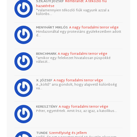
SZILÁGYI JÓZSEF
Rembrandt: A tékozló fiú
hazatérése
"Valamennyien tékozló fiúk vagyunk azzal a
különbs…
MENYHÁRT MIKLÓS
A nagy forradalmi terror vége
Mindazonáltal egy protestáns gyülekezetben adott
d…
BENCHMARK
A nagy forradalmi terror vége
"amikor egy felekezet hivatalosan püspökké
választ…
X. JÓZSEF
A nagy forradalmi terror vége
A „költő” arra gondolt, hogy alapvető különbség
va…
KERESZTÉNY
A nagy forradalmi terror vége
Péter, egyetértek. Amit írsz, az igaz, a katolikus…
TUNDE
Személyiség és jellem