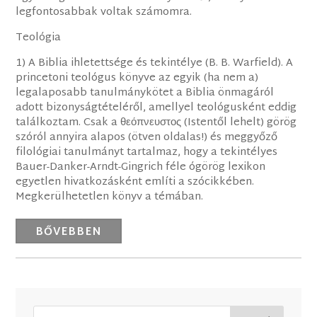
legfontosabbak voltak számomra.
Teológia
1) A Biblia ihletettsége és tekintélye (B. B. Warfield). A
princetoni teológus könyve az egyik (ha nem a)
legalaposabb tanulmánykötet a Biblia önmagáról
adott bizonyságtételéről, amellyel teológusként eddig
találkoztam. Csak a θεόπνευστος (Istentől lehelt) görög
szóról annyira alapos (ötven oldalas!) és meggyőző
filológiai tanulmányt tartalmaz, hogy a tekintélyes
Bauer-Danker-Arndt-Gingrich féle ógörög lexikon
egyetlen hivatkozásként említi a szócikkében.
Megkerülhetetlen könyv a témában.
BŐVEBBEN