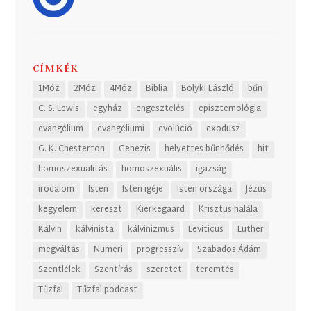
CÍMKÉK
1Móz
2Móz
4Móz
Biblia
Bolyki László
bűn
C. S. Lewis
egyház
engesztelés
episztemológia
evangélium
evangéliumi
evolúció
exodusz
G. K. Chesterton
Genezis
helyettes bűnhődés
hit
homoszexualitás
homoszexuális
igazság
irodalom
Isten
Isten igéje
Isten országa
Jézus
kegyelem
kereszt
Kierkegaard
Krisztus halála
Kálvin
kálvinista
kálvinizmus
Leviticus
Luther
megváltás
Numeri
progresszív
Szabados Ádám
Szentlélek
Szentírás
szeretet
teremtés
Tűzfal
Tűzfal podcast