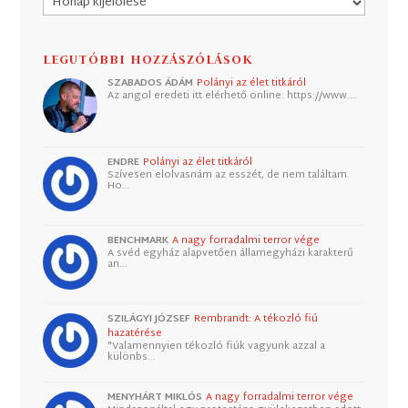
LEGUTÓBBI HOZZÁSZÓLÁSOK
SZABADOS ÁDÁM
Polányi az élet titkáról
Az angol eredeti itt elérhető online: https://www.…
ENDRE
Polányi az élet titkáról
Szívesen elolvasnám az esszét, de nem találtam.
Ho…
BENCHMARK
A nagy forradalmi terror vége
A svéd egyház alapvetően államegyházi karakterű
an…
SZILÁGYI JÓZSEF
Rembrandt: A tékozló fiú
hazatérése
"Valamennyien tékozló fiúk vagyunk azzal a
különbs…
MENYHÁRT MIKLÓS
A nagy forradalmi terror vége