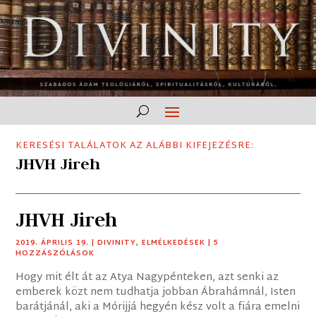
KERESÉSI TALÁLATOK AZ ALÁBBI KIFEJEZÉSRE:
JHVH Jireh
JHVH Jireh
2019. ÁPRILIS 19.
|
DIVINITY
,
ELMÉLKEDÉSEK
| 5
HOZZÁSZÓLÁSOK
Hogy mit élt át az Atya Nagypénteken, azt senki az
emberek közt nem tudhatja jobban Ábrahámnál, Isten
barátjánál, aki a Mórijjá hegyén kész volt a fiára emelni