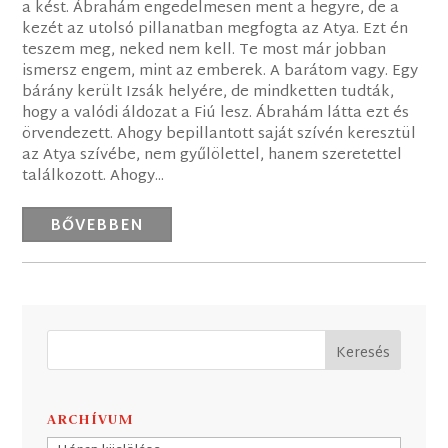
a kést. Ábrahám engedelmesen ment a hegyre, de a
kezét az utolsó pillanatban megfogta az Atya. Ezt én
teszem meg, neked nem kell. Te most már jobban
ismersz engem, mint az emberek. A barátom vagy. Egy
bárány került Izsák helyére, de mindketten tudták,
hogy a valódi áldozat a Fiú lesz. Ábrahám látta ezt és
örvendezett. Ahogy bepillantott saját szívén keresztül
az Atya szívébe, nem gyűlölettel, hanem szeretettel
találkozott. Ahogy...
BŐVEBBEN
ARCHÍVUM
Archívum