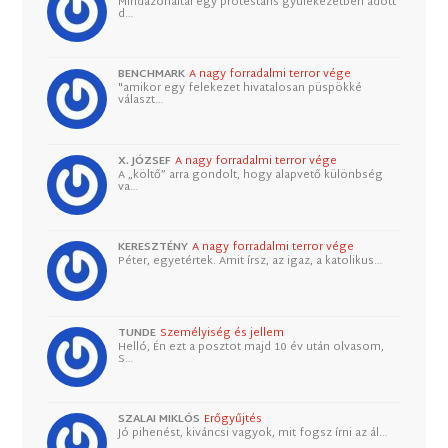
Mindazonáltal egy protestáns gyülekezetben adott
d…
BENCHMARK
A nagy forradalmi terror vége
"amikor egy felekezet hivatalosan püspökké
választ…
X. JÓZSEF
A nagy forradalmi terror vége
A „költő” arra gondolt, hogy alapvető különbség
va…
KERESZTÉNY
A nagy forradalmi terror vége
Péter, egyetértek. Amit írsz, az igaz, a katolikus…
TUNDE
Személyiség és jellem
Helló, Én ezt a posztot majd 10 év után olvasom,
S…
SZALAI MIKLÓS
Erőgyűjtés
Jó pihenést, kiváncsi vagyok, mit fogsz írni az ál…