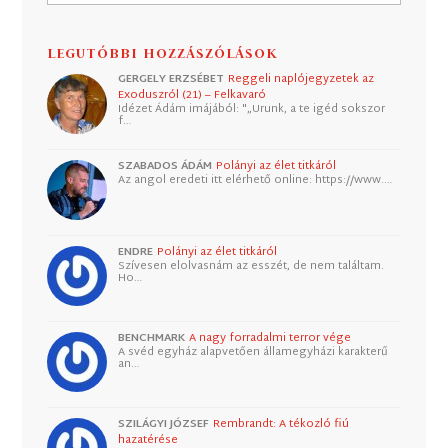
LEGUTÓBBI HOZZÁSZÓLÁSOK
GERGELY ERZSÉBET
Reggeli naplójegyzetek az
Exoduszról (21) – Felkavaró
Idézet Ádám imájából: "„Urunk, a te igéd sokszor
f…
SZABADOS ÁDÁM
Polányi az élet titkáról
Az angol eredeti itt elérhető online: https://www.…
ENDRE
Polányi az élet titkáról
Szívesen elolvasnám az esszét, de nem találtam.
Ho…
BENCHMARK
A nagy forradalmi terror vége
A svéd egyház alapvetően államegyházi karakterű
an…
SZILÁGYI JÓZSEF
Rembrandt: A tékozló fiú
hazatérése