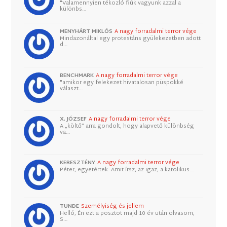
"Valamennyien tékozló fiúk vagyunk azzal a
különbs…
MENYHÁRT MIKLÓS
A nagy forradalmi terror vége
Mindazonáltal egy protestáns gyülekezetben adott
d…
BENCHMARK
A nagy forradalmi terror vége
"amikor egy felekezet hivatalosan püspökké
választ…
X. JÓZSEF
A nagy forradalmi terror vége
A „költő” arra gondolt, hogy alapvető különbség
va…
KERESZTÉNY
A nagy forradalmi terror vége
Péter, egyetértek. Amit írsz, az igaz, a katolikus…
TUNDE
Személyiség és jellem
Helló, Én ezt a posztot majd 10 év után olvasom,
S…