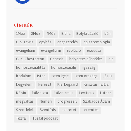
CÍMKÉK
1Móz
2Móz
4Móz
Biblia
Bolyki László
bűn
C. S. Lewis
egyház
engesztelés
episztemológia
evangélium
evangéliumi
evolúció
exodusz
G. K. Chesterton
Genezis
helyettes bűnhődés
hit
homoszexualitás
homoszexuális
igazság
irodalom
Isten
Isten igéje
Isten országa
Jézus
kegyelem
kereszt
Kierkegaard
Krisztus halála
Kálvin
kálvinista
kálvinizmus
Leviticus
Luther
megváltás
Numeri
progresszív
Szabados Ádám
Szentlélek
Szentírás
szeretet
teremtés
Tűzfal
Tűzfal podcast