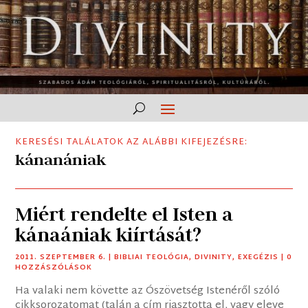
KERESÉSI TALÁLATOK AZ ALÁBBI KIFEJEZÉSRE:
kánanániak
Miért rendelte el Isten a
kánaániak kiírtását?
2011. SZEPTEMBER 6.
|
BIBLIAI TEOLÓGIA
,
DIVINITY
,
EXEGÉZIS
| 0
HOZZÁSZÓLÁSOK
Ha valaki nem követte az Ószövetség Istenéről szóló
cikksorozatomat (talán a cím riasztotta el, vagy eleve