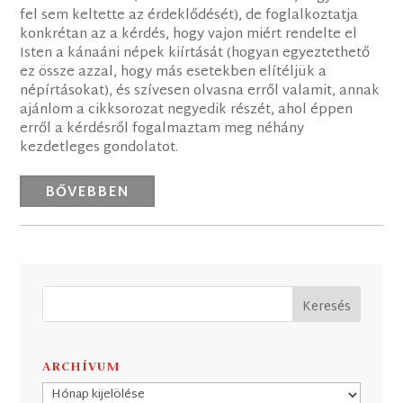
fel sem keltette az érdeklődését), de foglalkoztatja
konkrétan az a kérdés, hogy vajon miért rendelte el
Isten a kánaáni népek kiírtását (hogyan egyeztethető
ez össze azzal, hogy más esetekben elítéljük a
népírtásokat), és szívesen olvasna erről valamit, annak
ajánlom a cikksorozat negyedik részét, ahol éppen
erről a kérdésről fogalmaztam meg néhány
kezdetleges gondolatot.
BŐVEBBEN
ARCHÍVUM
Archívum