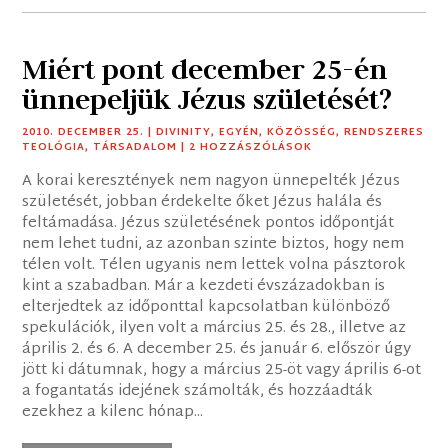
Miért pont december 25-én
ünnepeljük Jézus születését?
2010. DECEMBER 25.
|
DIVINITY
,
EGYÉN
,
KÖZÖSSÉG
,
RENDSZERES
TEOLÓGIA
,
TÁRSADALOM
| 2 HOZZÁSZÓLÁSOK
A korai keresztények nem nagyon ünnepelték Jézus
születését, jobban érdekelte őket Jézus halála és
feltámadása. Jézus születésének pontos időpontját
nem lehet tudni, az azonban szinte biztos, hogy nem
télen volt. Télen ugyanis nem lettek volna pásztorok
kint a szabadban. Már a kezdeti évszázadokban is
elterjedtek az időponttal kapcsolatban különböző
spekulációk, ilyen volt a március 25. és 28., illetve az
április 2. és 6. A december 25. és január 6. először úgy
jött ki dátumnak, hogy a március 25-öt vagy április 6-ot
a fogantatás idejének számolták, és hozzáadták
ezekhez a kilenc hónap...