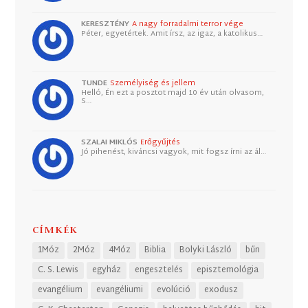
KERESZTÉNY
A nagy forradalmi terror vége
Péter, egyetértek. Amit írsz, az igaz, a katolikus…
TUNDE
Személyiség és jellem
Helló, Én ezt a posztot majd 10 év után olvasom,
S…
SZALAI MIKLÓS
Erőgyűjtés
Jó pihenést, kiváncsi vagyok, mit fogsz írni az ál…
CÍMKÉK
1Móz
2Móz
4Móz
Biblia
Bolyki László
bűn
C. S. Lewis
egyház
engesztelés
episztemológia
evangélium
evangéliumi
evolúció
exodusz