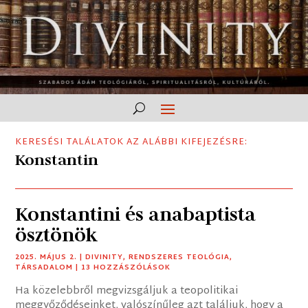
KERESÉSI TALÁLATOK AZ ALÁBBI KIFEJEZÉSRE:
Konstantin
Konstantini és anabaptista
ösztönök
2025. MÁJUS 2.
|
DIVINITY
,
RENDSZERES TEOLÓGIA
,
TÁRSADALOM
| 13 HOZZÁSZÓLÁSOK
Ha közelebbről megvizsgáljuk a teopolitikai
meggyőződéseinket, valószínűleg azt találjuk, hogy a