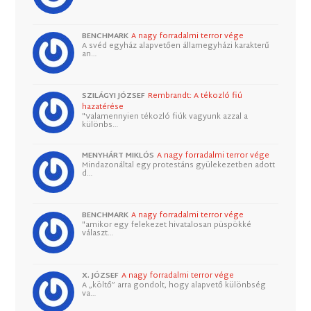
BENCHMARK
A nagy forradalmi terror vége
A svéd egyház alapvetően államegyházi karakterű
an…
SZILÁGYI JÓZSEF
Rembrandt: A tékozló fiú
hazatérése
"Valamennyien tékozló fiúk vagyunk azzal a
különbs…
MENYHÁRT MIKLÓS
A nagy forradalmi terror vége
Mindazonáltal egy protestáns gyülekezetben adott
d…
BENCHMARK
A nagy forradalmi terror vége
"amikor egy felekezet hivatalosan püspökké
választ…
X. JÓZSEF
A nagy forradalmi terror vége
A „költő” arra gondolt, hogy alapvető különbség
va…