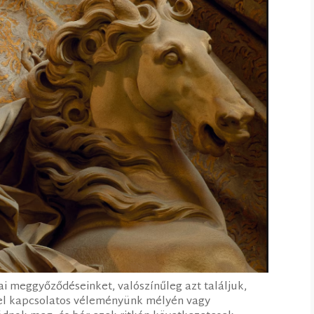
ai meggyőződéseinket, valószínűleg azt találjuk,
vel kapcsolatos véleményünk mélyén vagy