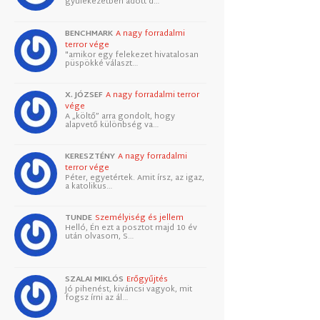
gyülekezetben adott d…
BENCHMARK
A nagy forradalmi
terror vége
"amikor egy felekezet hivatalosan
püspökké választ…
X. JÓZSEF
A nagy forradalmi terror
vége
A „költő” arra gondolt, hogy
alapvető különbség va…
KERESZTÉNY
A nagy forradalmi
terror vége
Péter, egyetértek. Amit írsz, az igaz,
a katolikus…
TUNDE
Személyiség és jellem
Helló, Én ezt a posztot majd 10 év
után olvasom, S…
SZALAI MIKLÓS
Erőgyűjtés
Jó pihenést, kiváncsi vagyok, mit
fogsz írni az ál…