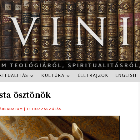
RITUALITÁS
KULTÚRA
ÉLETRAJZOK
ENGLISH
sta ösztönök
ÁRSADALOM
|
13 HOZZÁSZÓLÁS