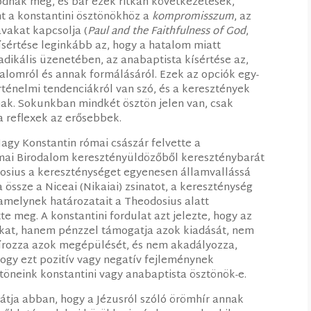
dnak meg, és bár ezek ritkán következetesek,
ht a konstantini ösztönökhöz a
kompromisszum
, az
vakat kapcsolja (
Paul and the Faithfulness of God
,
ísértése leginkább az, hogy a hatalom miatt
ikális üzenetében, az anabaptista kísértése az,
dalomról és annak formálásáról. Ezek az opciók egy-
rténelmi tendenciákról van szó, és a keresztények
anak. Sokunkban mindkét ösztön jelen van, csak
a reflexek az erősebbek.
Nagy Konstantin római császár felvette a
ómai Birodalom keresztényüldözőből kereszténybarát
odosius a kereszténységet egyenesen államvallássá
a össze a Niceai (Nikaiai) zsinatot, a kereszténység
 amelynek határozatait a Theodosius alatt
te meg. A konstantini fordulat azt jelezte, hogy az
kat, hanem pénzzel támogatja azok kiadását, nem
írozza azok megépülését, és nem akadályozza,
Hogy ezt pozitív vagy negatív fejleménynek
ztöneink konstantini vagy anabaptista ösztönök-e.
látja abban, hogy a Jézusról szóló örömhír annak