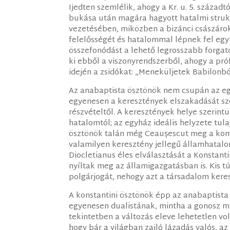
Ijedten szemlélik, ahogy a Kr. u. 5. száza
bukása után magára hagyott hatalmi struktú
vezetésében, miközben a bizánci császáro
felelősségét és hatalommal lépnek fel egy
összefonódást a lehető legrosszabb forgat
ki ebből a viszonyrendszerből, ahogy a pró
idején a zsidókat: „Meneküljetek Babilonbó
Az anabaptista ösztönök nem csupán az eg
egyenesen a keresztények elszakadását s
részvételtől. A keresztények helye szerint
hatalomtól; az egyház ideális helyzete tul
ösztönök talán még Ceaușescut meg a kommu
valamilyen keresztény jellegű államhatalo
Diocletianus éles elválasztását a Konstant
nyíltak meg az államigazgatásban is. Kis tú
polgárjogát, nehogy azt a társadalom kere
A konstantini ösztönök épp az anabaptista 
egyenesen dualistának, mintha a gonosz mi
tekintetben a változás eleve lehetetlen vo
hogy bár a világban zajló lázadás valós, az 