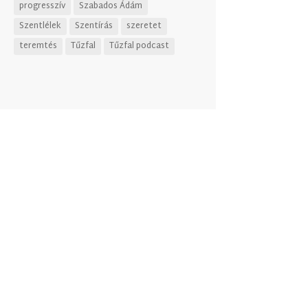
progresszív
Szabados Ádám
Szentlélek
Szentírás
szeretet
teremtés
Tűzfal
Tűzfal podcast