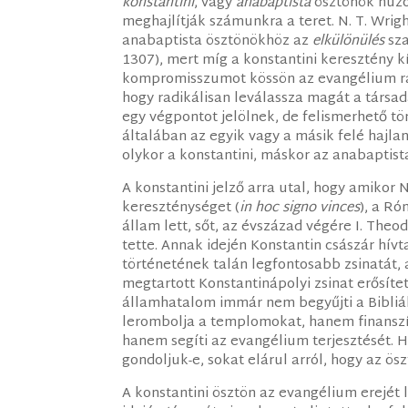
konstantini
, vagy
anabaptista
ösztönök húzó
meghajlítják számunkra a teret. N. T. Wrig
anabaptista ösztönökhöz az
elkülönülés
sza
1307), mert míg a konstantini keresztény k
kompromisszumot kössön az evangélium rad
hogy radikálisan leválassza magát a társa
egy végpontot jelölnek, de felismerhető tö
általában az egyik vagy a másik felé hajl
olykor a konstantini, máskor az anabaptist
A konstantini jelző arra utal, hogy amikor 
kereszténységet (
in hoc signo vinces
), a R
állam lett, sőt, az évszázad végére I. The
tette. Annak idején Konstantin császár hívt
történetének talán legfontosabb zsinatát,
megtartott Konstantinápolyi zsinat erősítet
államhatalom immár nem begyűjti a Bibliá
lerombolja a templomokat, hanem finansz
hanem segíti az evangélium terjesztését. 
gondoljuk-e, sokat elárul arról, hogy az ös
A konstantini ösztön az evangélium erejét 