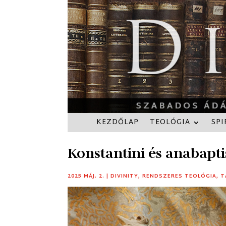
KEZDŐLAP
TEOLÓGIA
SPI
Konstantini és anabapti
2025 MÁJ. 2.
|
DIVINITY
,
RENDSZERES TEOLÓGIA
,
T