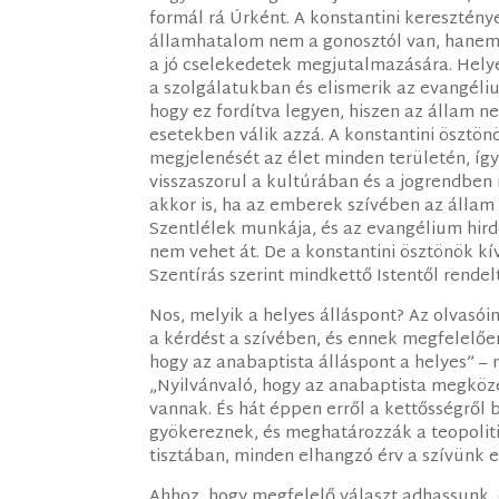
formál rá Úrként. A konstantini keresztény
államhatalom nem a gonosztól van, hanem
a jó cselekedetek megjutalmazására. Helyes
a szolgálatukban és elismerik az evangéli
hogy ez fordítva legyen, hiszen az állam 
esetekben válik azzá. A konstantini ösztön
megjelenését az élet minden területén, így
visszaszorul a kultúrában és a jogrendben 
akkor is, ha az emberek szívében az állam
Szentlélek munkája, és az evangélium hird
nem vehet át. De a konstantini ösztönök k
Szentírás szerint mindkettő Istentől rendel
Nos, melyik a helyes álláspont? Az olvas
a kérdést a szívében, és ennek megfelelően 
hogy az anabaptista álláspont a helyes” –
„Nyilvánvaló, hogy az anabaptista megközel
vannak. És hát éppen erről a kettősségről 
gyökereznek, és meghatározzák a teopolit
tisztában, minden elhangzó érv a szívünk e
Ahhoz, hogy megfelelő választ adhassunk, el