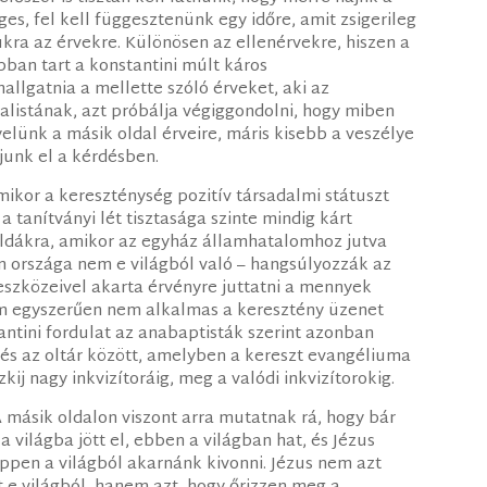
es, fel kell függesztenünk egy időre, amit zsigerileg
kra az érvekre. Különösen az ellenérvekre, hiszen a
obban tart a konstantini múlt káros
lgatnia a mellette szóló érveket, aki az
ualistának, azt próbálja végiggondolni, hogy miben
elünk a másik oldal érveire, máris kisebb a veszélye
junk el a kérdésben.
ikor a kereszténység pozitív társadalmi státuszt
 a tanítványi lét tisztasága szinte mindig kárt
éldákra, amikor az egyház államhatalomhoz jutva
ten országa nem e világból való – hangsúlyozzák az
eszközeivel akarta érvényre juttatni a mennyek
m egyszerűen nem alkalmas a keresztény üzenet
tantini fordulat az anabaptisták szerint azonban
és az oltár között, amelyben a kereszt evangéliuma
zkij nagy inkvizítoráig, meg a valódi inkvizítorokig.
másik oldalon viszont arra mutatnak rá, hogy bár
a világba jött el, ebben a világban hat, és Jézus
éppen a világból akarnánk kivonni. Jézus nem azt