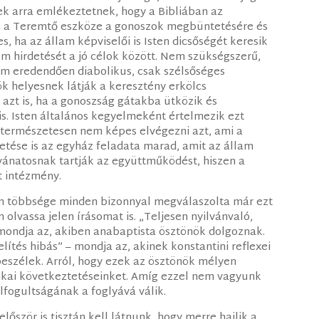
ek arra emlékeztetnek, hogy a Bibliában az
 a Teremtő eszköze a gonoszok megbüntetésére és
, ha az állam képviselői is Isten dicsőségét keresik
um hirdetését a jó célok között. Nem szükségszerű,
nem eredendően diabolikus, csak szélsőséges
ök helyesnek látják a keresztény erkölcs
 azt is, ha a gonoszság gátakba ütközik és
is. Isten általános kegyelmeként értelmezik ezt
 természetesen nem képes elvégezni azt, ami a
etése is az egyház feladata marad, amit az állam
ívánatosnak tartják az együttműködést, hiszen a
t intézmény.
óim többsége minden bizonnyal megválaszolta már ezt
olvassa jelen írásomat is. „Teljesen nyilvánvaló,
 mondja az, akiben anabaptista ösztönök dolgoznak.
ítés hibás” – mondja az, akinek konstantini reflexei
beszélek. Arról, hogy ezek az ösztönök mélyen
ikai következtetéseinket. Amíg ezzel nem vagyunk
lfogultságának a foglyává válik.
őször is tisztán kell látnunk, hogy merre hajlik a