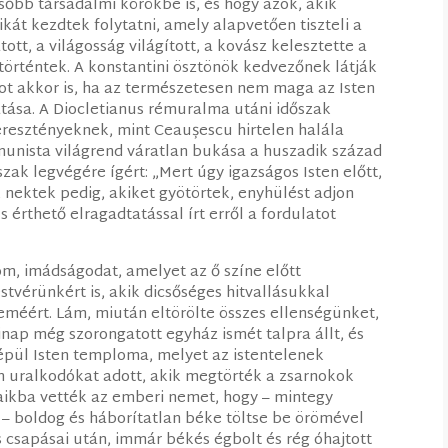
elsőbb társadalmi körökbe is, és hogy azok, akik
kát kezdtek folytatni, amely alapvetően tiszteli a
ott, a világosság világított, a kovász kelesztette a
történtek. A konstantini ösztönök kedvezőnek látják
t akkor is, ha az természetesen nem maga az Isten
tása. A Diocletianus rémuralma utáni időszak
 keresztényeknek, mint Ceaușescu hirtelen halála
unista világrend váratlan bukása a huszadik század
szak legvégére ígért: „Mert úgy igazságos Isten előtt,
 nektek pedig, akiket gyötörtek, enyhülést adjon
s érthető elragadtatással írt erről a fordulatot
m, imádságodat, amelyet az ő színe előtt
stvérünkért is, akik dicsőséges hitvallásukkal
eméért. Lám, miután eltörölte összes ellenségünket,
inap még szorongatott egyház ismét talpra állt, és
pül Isten temploma, melyet az istentelenek
an uralkodókat adott, akik megtörték a zsarnokok
jaikba vették az emberi nemet, hogy – mintegy
t – boldog és háborítatlan béke töltse be örömével
 csapásai után, immár békés égbolt és rég óhajtott