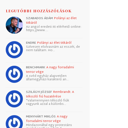
LEGUTÓBBI HOZZÁSZÓLÁSOK
SZABADOS ÁDÁM
Polányi az élet
titkáról
Az angol eredeti itt elérhető online:
https://www.…
ENDRE
Polányi az élet titkáról
Szívesen elolvasnám az esszét, de
nem találtam. Ho…
BENCHMARK
A nagy forradalmi
terror vége
A svéd egyház alapvetően
államegyházi karakterű an…
SZILÁGYI JÓZSEF
Rembrandt: A
tékozló fiú hazatérése
"Valamennyien tékozló fiúk
vagyunk azzal a különbs…
MENYHÁRT MIKLÓS
A nagy
forradalmi terror vége
Mindazonáltal egy protestáns