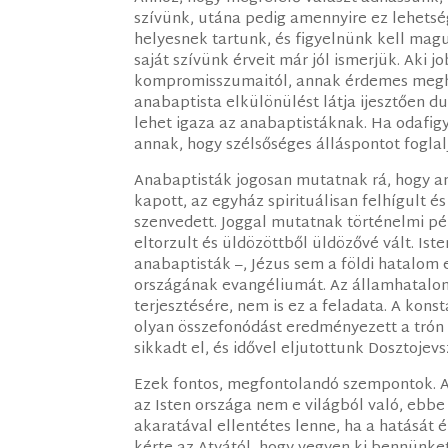
szívünk, utána pedig amennyire ez lehetség
helyesnek tartunk, és figyelnünk kell magu
saját szívünk érveit már jól ismerjük. Aki j
kompromisszumaitól, annak érdemes meghal
anabaptista elkülönülést látja ijesztően d
lehet igaza az anabaptistáknak. Ha odafigy
annak, hogy szélsőséges álláspontot foglal
Anabaptisták jogosan mutatnak rá, hogy am
kapott, az egyház spirituálisan felhígult és
szenvedett. Joggal mutatnak történelmi p
eltorzult és üldözöttből üldözővé vált. Is
anabaptisták –, Jézus sem a földi hatalom 
országának evangéliumát. Az államhatalo
terjesztésére, nem is ez a feladata. A kons
olyan összefonódást eredményezett a trón 
sikkadt el, és idővel eljutottunk Dosztojevs
Ezek fontos, megfontolandó szempontok. A 
az Isten országa nem e világból való, ebbe 
akaratával ellentétes lenne, ha a hatását 