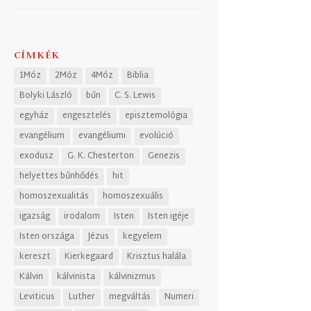
CÍMKÉK
1Móz
2Móz
4Móz
Biblia
Bolyki László
bűn
C. S. Lewis
egyház
engesztelés
episztemológia
evangélium
evangéliumi
evolúció
exodusz
G. K. Chesterton
Genezis
helyettes bűnhődés
hit
homoszexualitás
homoszexuális
igazság
irodalom
Isten
Isten igéje
Isten országa
Jézus
kegyelem
kereszt
Kierkegaard
Krisztus halála
Kálvin
kálvinista
kálvinizmus
Leviticus
Luther
megváltás
Numeri