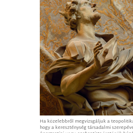
Ha közelebbről megvizsgáljuk a teopolitik
hogy a kereszténység társadalmi szerepé