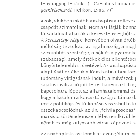
fény ragyog le ránk.” (L. Caecilius Firmianu
gondviselésről
, Helikon, 1985, 7)”
Azok, akikben inkább anabaptista reflexek
csapdát szimatolnak. Nem azt látják benne
társadalmat átjárják a kereszténységből s
A keresztény világ
c. könyvében olyan érték
méltóság tisztelete, az irgalmasság, a meg
szexualitás szentsége, a nők és a gyermek
szabadság), amely értékek éles ellentétbe
könyörtelenebb szövetével. Az anabaptist
alapítását értékelik a Konstantin utáni fo
tudomány virágzásnak indult, a művészek p
sajátos civilizáció jött létre, hanem azt,
kapcsolatra lépett az államhatalommal és 
hogy a hatalom a kereszténységre támaszko
rossz politikája és túlkapása visszahull a 
összekapcsolódnak az ún. „felvilágosodás
marxista történelemszemlélet rendkívül le
nőnek és még súlyosabb vádat képeznek a
Az anabaptista ösztönök az evangélium inte