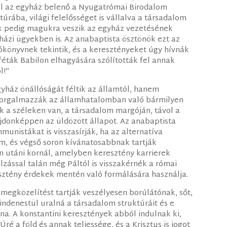
dtól az egyház belenő a Nyugatrómai Birodalom
rába, világi felelősséget is vállalva a társadalom
k pedig magukra veszik az egyház vezetésének
házi ügyekben is. Az anabaptista ösztönök ezt az
ókönyvnek tekintik, és a keresztényeket úgy hívnák
féták Babilon elhagyására szólították fel annak
l!”
yház önállóságát féltik az államtól, hanem
zorgalmazzák az államhatalomban való bármilyen
ük a széleken van, a társadalom margóján, távol a
ajdonképpen az üldözött állapot. Az anabaptista
nistákat is visszasírják, ha az alternatíva
m, és végső soron kívánatosabbnak tartják
in utáni kornál, amelyben keresztény karrierek
lzással talán még Páltól is visszakérnék a római
sztény érdekek mentén való formálására használja.
megközelítést tartják veszélyesen borúlátónak, sőt,
ndenestül uralná a társadalom struktúráit és e
lna. A konstantini keresztények abból indulnak ki,
Úré a föld és annak teljessége, és a Krisztus is jogot