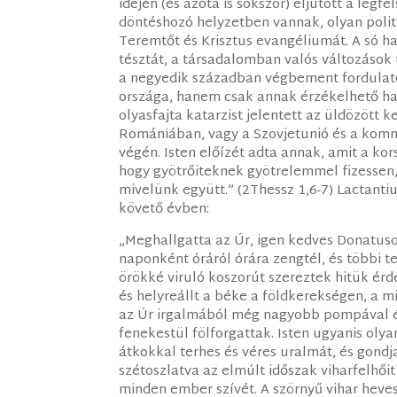
idején (és azóta is sokszor) eljutott a legf
döntéshozó helyzetben vannak, olyan politi
Teremtőt és Krisztus evangéliumát. A só hat
tésztát, a társadalomban valós változások 
a negyedik században végbement fordulato
országa, hanem csak annak érzékelhető ha
olyasfajta katarzist jelentett az üldözött
Romániában, vagy a Szovjetunió és a komm
végén. Isten előízét adta annak, amit a kor
hogy gyötrőiteknek gyötrelemmel fizessen,
mivelünk együtt.” (2Thessz 1,6-7) Lactantiu
követő évben:
„Meghallgatta az Úr, igen kedves Donatuso
naponként óráról órára zengtél, és többi te
örökké viruló koszorút szereztek hitük érd
és helyreállt a béke a földkerekségen, a m
az Úr irgalmából még nagyobb pompával é
fenekestül fölforgattak. Isten ugyanis oly
átkokkal terhes és véres uralmát, és gond
szétoszlatva az elmúlt időszak viharfelhői
minden ember szívét. A szörnyű vihar heves