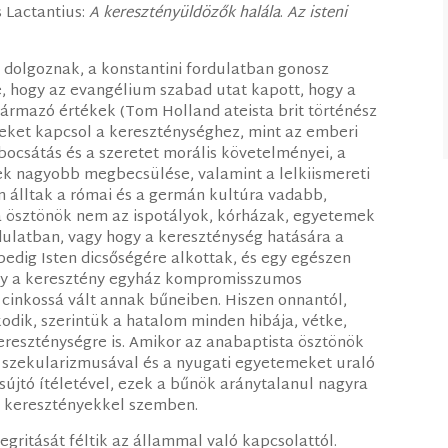
s Lactantius:
A keresztényüldözők halála
.
Az isteni
 dolgoznak, a konstantini fordulatban gonosz
, hogy az evangélium szabad utat kapott, hogy a
zármazó értékek (Tom Holland ateista brit történész
eket kapcsol a kereszténységhez, mint az emberi
bocsátás és a szeretet morális követelményei, a
ek nagyobb megbecsülése, valamint a lelkiismereti
n álltak a római és a germán kultúra vadabb,
a ösztönök nem az ispotályok, kórházak, egyetemek
rdulatban, vagy hogy a kereszténység hatására a
edig Isten dicsőségére alkottak, és egy egészen
 hogy a keresztény egyház kompromisszumos
cinkossá vált annak bűneiben. Hiszen onnantól,
dik, szerintük a hatalom minden hibája, vétke,
kereszténységre is. Amikor az anabaptista ösztönök
” szekularizmusával és a nyugati egyetemeket uraló
sújtó ítéletével, ezek a bűnök aránytalanul nagyra
 keresztényekkel szemben.
gritását féltik az állammal való kapcsolattól.