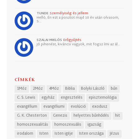
TUNDE
Személyiség és jellem
Helló, Én ezt a posztot majd 10 év után olvasom,
S…
SZALAI MIKLÓS
Erőgyűjtés
Jó pihenést, kiváncsi vagyok, mit fogsz írni az ál…
CÍMKÉK
1Móz
2Móz
4Móz
Biblia
Bolyki László
bűn
C. S. Lewis
egyház
engesztelés
episztemológia
evangélium
evangéliumi
evolúció
exodusz
G. K. Chesterton
Genezis
helyettes bűnhődés
hit
homoszexualitás
homoszexuális
igazság
irodalom
Isten
Isten igéje
Isten országa
Jézus