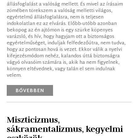
állásfoglalást a valóság mellett. És mivel az írásaim
zömében törekszem a valóság melletti világos,
egyértelmű állásfoglalásra, nem is teljesen
indokolatlan ez az elvárás. Előbb-utóbb azonban
bekopog az én ajtómon is egy szürke köpenyes
varázsló, és hív, hogy hagyjam ott a biztonságos
egyértelműséget, induljak felfedezőútra, nem tudva,
hogy az pontosan hová is vezet. Ekkor válik a nyelvi
kifejezésmódom nehéz, kalandos úttá biztonságra
vágyó olvasóim számára is, akik ha nem figyelnek,
könnyen eltévednek, vagy talán el sem indulnak
velem.
BŐVEBBEN
Miszticizmus,
sákramentalizmus, kegyelmi