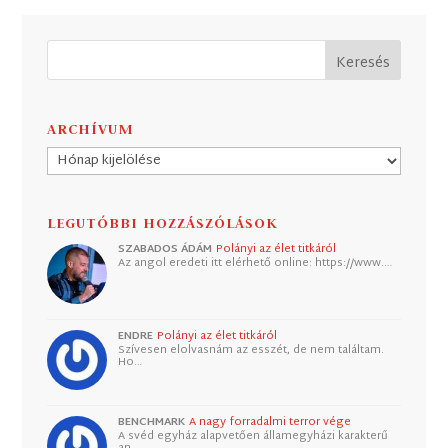
ARCHÍVUM
Archívum
LEGUTÓBBI HOZZÁSZÓLÁSOK
SZABADOS ÁDÁM
Polányi az élet titkáról
Az angol eredeti itt elérhető online: https://www.…
ENDRE
Polányi az élet titkáról
Szívesen elolvasnám az esszét, de nem találtam.
Ho…
BENCHMARK
A nagy forradalmi terror vége
A svéd egyház alapvetően államegyházi karakterű
an…