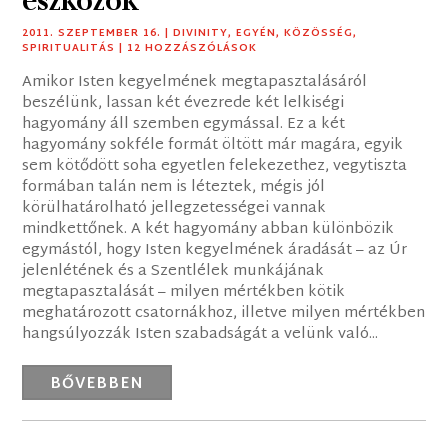
eszközök
2011. SZEPTEMBER 16.
|
DIVINITY
,
EGYÉN
,
KÖZÖSSÉG
,
SPIRITUALITÁS
| 12 HOZZÁSZÓLÁSOK
Amikor Isten kegyelmének megtapasztalásáról
beszélünk, lassan két évezrede két lelkiségi
hagyomány áll szemben egymással. Ez a két
hagyomány sokféle formát öltött már magára, egyik
sem kötődött soha egyetlen felekezethez, vegytiszta
formában talán nem is léteztek, mégis jól
körülhatárolható jellegzetességei vannak
mindkettőnek. A két hagyomány abban különbözik
egymástól, hogy Isten kegyelmének áradását – az Úr
jelenlétének és a Szentlélek munkájának
megtapasztalását – milyen mértékben kötik
meghatározott csatornákhoz, illetve milyen mértékben
hangsúlyozzák Isten szabadságát a velünk való...
BŐVEBBEN