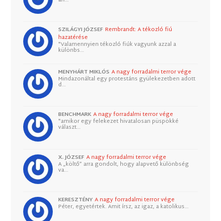
SZILÁGYI JÓZSEF
Rembrandt: A tékozló fiú
hazatérése
"Valamennyien tékozló fiúk vagyunk azzal a
különbs…
MENYHÁRT MIKLÓS
A nagy forradalmi terror vége
Mindazonáltal egy protestáns gyülekezetben adott
d…
BENCHMARK
A nagy forradalmi terror vége
"amikor egy felekezet hivatalosan püspökké
választ…
X. JÓZSEF
A nagy forradalmi terror vége
A „költő” arra gondolt, hogy alapvető különbség
va…
KERESZTÉNY
A nagy forradalmi terror vége
Péter, egyetértek. Amit írsz, az igaz, a katolikus…