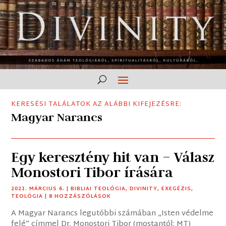
KERESÉSI TALÁLATOK AZ ALÁBBI KIFEJEZÉSRE:
Magyar Narancs
Egy keresztény hit van – Válasz
Monostori Tibor írására
2021. MÁRCIUS 6.
|
BIBLIAI TEOLÓGIA
,
DIVINITY
,
EXEGÉZIS
,
TEOLÓGIA
| 8 HOZZÁSZÓLÁSOK
A Magyar Narancs legutóbbi számában „Isten védelme
felé” címmel Dr. Monostori Tibor (mostantól: MT)