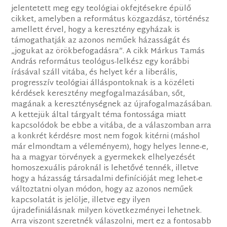
jelentetett meg egy teológiai okfejtésekre épülő
cikket, amelyben a református közgazdász, történész
amellett érvel, hogy a keresztény egyházak is
támogathatják az azonos neműek házasságát és
„jogukat az örökbefogadásra”. A cikk Márkus Tamás
András református teológus-lelkész egy korábbi
írásával száll vitába, és helyet kér a liberális,
progresszív teológiai álláspontoknak is a közéleti
kérdések keresztény megfogalmazásában, sőt,
magának a kereszténységnek az újrafogalmazásában.
A kettejük által tárgyalt téma fontossága miatt
kapcsolódok be ebbe a vitába, de a válaszomban arra
a konkrét kérdésre most nem fogok kitérni (máshol
már elmondtam a véleményem), hogy helyes lenne-e,
ha a magyar törvények a gyermekek elhelyezését
homoszexuális pároknál is lehetővé tennék, illetve
hogy a házasság társadalmi definícióját meg lehet-e
változtatni olyan módon, hogy az azonos neműek
kapcsolatát is jelölje, illetve egy ilyen
újradefiniálásnak milyen következményei lehetnek.
Arra viszont szeretnék válaszolni, mert ez a fontosabb