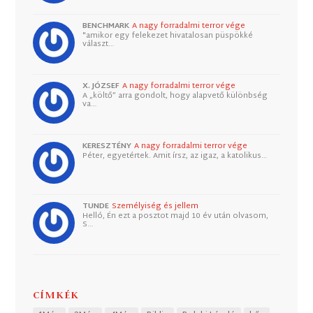
BENCHMARK
A nagy forradalmi terror vége
"amikor egy felekezet hivatalosan püspökké
választ…
X. JÓZSEF
A nagy forradalmi terror vége
A „költő” arra gondolt, hogy alapvető különbség
va…
KERESZTÉNY
A nagy forradalmi terror vége
Péter, egyetértek. Amit írsz, az igaz, a katolikus…
TUNDE
Személyiség és jellem
Helló, Én ezt a posztot majd 10 év után olvasom,
S…
CÍMKÉK