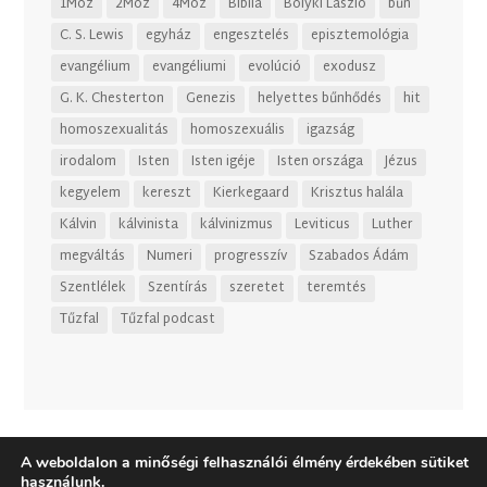
1Móz
2Móz
4Móz
Biblia
Bolyki László
bűn
C. S. Lewis
egyház
engesztelés
episztemológia
evangélium
evangéliumi
evolúció
exodusz
G. K. Chesterton
Genezis
helyettes bűnhődés
hit
homoszexualitás
homoszexuális
igazság
irodalom
Isten
Isten igéje
Isten országa
Jézus
kegyelem
kereszt
Kierkegaard
Krisztus halála
Kálvin
kálvinista
kálvinizmus
Leviticus
Luther
megváltás
Numeri
progresszív
Szabados Ádám
Szentlélek
Szentírás
szeretet
teremtés
Tűzfal
Tűzfal podcast
A weboldalon a minőségi felhasználói élmény érdekében sütiket
használunk.