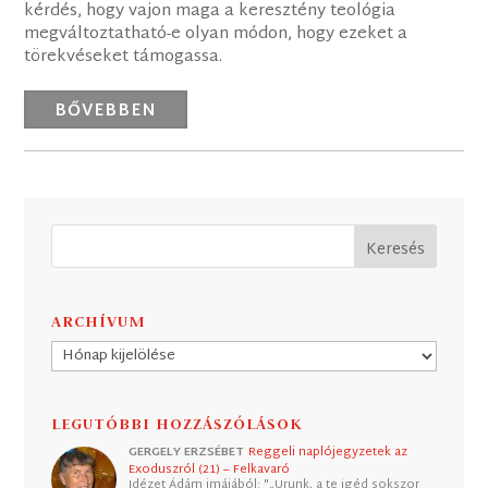
kérdés, hogy vajon maga a keresztény teológia
megváltoztatható-e olyan módon, hogy ezeket a
törekvéseket támogassa.
BŐVEBBEN
ARCHÍVUM
Archívum
LEGUTÓBBI HOZZÁSZÓLÁSOK
GERGELY ERZSÉBET
Reggeli naplójegyzetek az
Exoduszról (21) – Felkavaró
Idézet Ádám imájából: "„Urunk, a te igéd sokszor