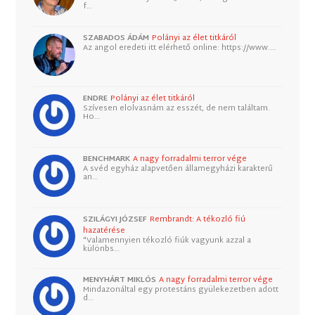
f…
SZABADOS ÁDÁM
Polányi az élet titkáról
Az angol eredeti itt elérhető online: https://www.…
ENDRE
Polányi az élet titkáról
Szívesen elolvasnám az esszét, de nem találtam.
Ho…
BENCHMARK
A nagy forradalmi terror vége
A svéd egyház alapvetően államegyházi karakterű
an…
SZILÁGYI JÓZSEF
Rembrandt: A tékozló fiú
hazatérése
"Valamennyien tékozló fiúk vagyunk azzal a
különbs…
MENYHÁRT MIKLÓS
A nagy forradalmi terror vége
Mindazonáltal egy protestáns gyülekezetben adott
d…