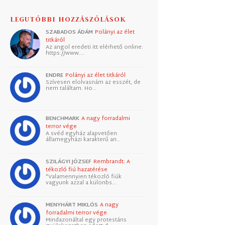
LEGUTÓBBI HOZZÁSZÓLÁSOK
SZABADOS ÁDÁM
Polányi az élet
titkáról
Az angol eredeti itt elérhető online:
https://www.…
ENDRE
Polányi az élet titkáról
Szívesen elolvasnám az esszét, de
nem találtam. Ho…
BENCHMARK
A nagy forradalmi
terror vége
A svéd egyház alapvetően
államegyházi karakterű an…
SZILÁGYI JÓZSEF
Rembrandt: A
tékozló fiú hazatérése
"Valamennyien tékozló fiúk
vagyunk azzal a különbs…
MENYHÁRT MIKLÓS
A nagy
forradalmi terror vége
Mindazonáltal egy protestáns