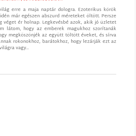
ilág erre a maja naptár dologra. Ezoterikus körök
a idén már egészen abszurd méreteket öltött. Persze
g véget ér holnap. Legkevésbé azok, akik jó üzletet
 Nem látom, hogy az emberek magukhoz szorítanák
 hogy megköszönjék az együtt töltött éveket, és sírva
nnak rokonokhoz, barátokhoz, hogy lezárják ezt az
ilágra vagy...