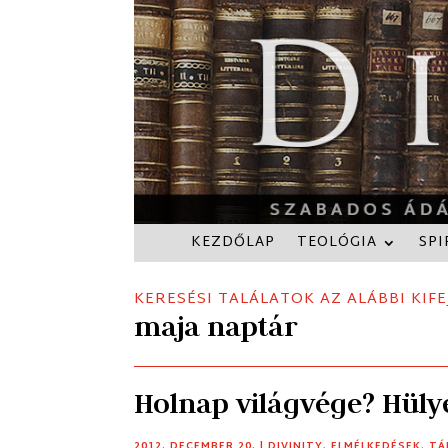
KEZDŐLAP
TEOLÓGIA
SPI
KERESÉSI TALÁLATOK AZ ALÁBBI KIFE
maja naptár
Holnap világvége? Hüly
2012. DECEMBER 20.
|
DIVINITY
,
ELMÉLKEDÉSEK
,
TÁ