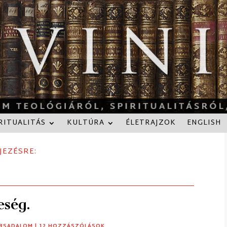
RITUALITÁS
KULTÚRA
ÉLETRAJZOK
ENGLISH
JEZÉSRE:
eség.
RSADALOM
| 12 HOZZÁSZÓLÁSOK