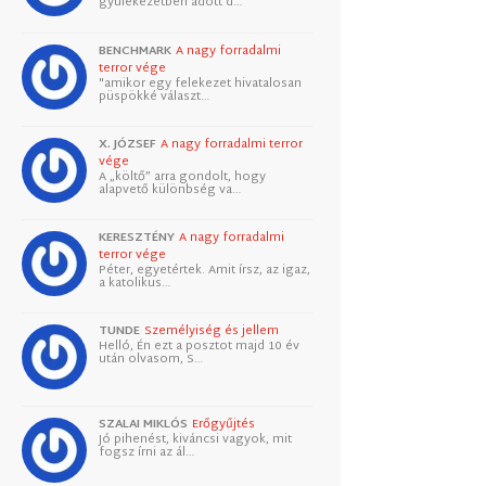
gyülekezetben adott d…
BENCHMARK
A nagy forradalmi
terror vége
"amikor egy felekezet hivatalosan
püspökké választ…
X. JÓZSEF
A nagy forradalmi terror
vége
A „költő” arra gondolt, hogy
alapvető különbség va…
KERESZTÉNY
A nagy forradalmi
terror vége
Péter, egyetértek. Amit írsz, az igaz,
a katolikus…
TUNDE
Személyiség és jellem
Helló, Én ezt a posztot majd 10 év
után olvasom, S…
SZALAI MIKLÓS
Erőgyűjtés
Jó pihenést, kiváncsi vagyok, mit
fogsz írni az ál…