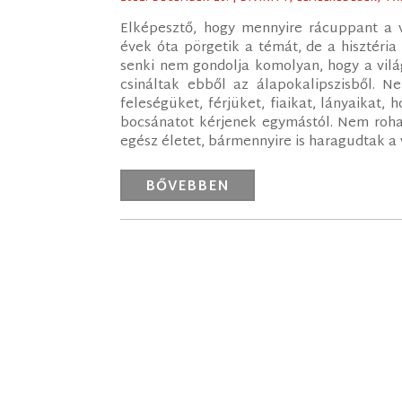
Elképesztő, hogy mennyire rácuppant a v
évek óta pörgetik a témát, de a hisztéri
senki nem gondolja komolyan, hogy a vilá
csináltak ebből az álapokalipszisből.
feleségüket, férjüket, fiaikat, lányaikat,
bocsánatot kérjenek egymástól. Nem roha
egész életet, bármennyire is haragudtak a v
BŐVEBBEN