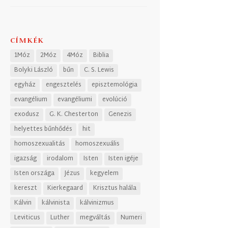
CÍMKÉK
1Móz
2Móz
4Móz
Biblia
Bolyki László
bűn
C. S. Lewis
egyház
engesztelés
episztemológia
evangélium
evangéliumi
evolúció
exodusz
G. K. Chesterton
Genezis
helyettes bűnhődés
hit
homoszexualitás
homoszexuális
igazság
irodalom
Isten
Isten igéje
Isten országa
Jézus
kegyelem
kereszt
Kierkegaard
Krisztus halála
Kálvin
kálvinista
kálvinizmus
Leviticus
Luther
megváltás
Numeri