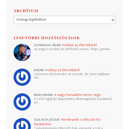
ARCHÍVUM
Archívum
LEGUTÓBBI HOZZÁSZÓLÁSOK
SZABADOS ÁDÁM
Polányi az élet titkáról
Az angol eredeti itt elérhető online: https://www.…
ENDRE
Polányi az élet titkáról
Szívesen elolvasnám az esszét, de nem találtam.
Ho…
BENCHMARK
A nagy forradalmi terror vége
A svéd egyház alapvetően államegyházi karakterű
an…
SZILÁGYI JÓZSEF
Rembrandt: A tékozló fiú
hazatérése
"Valamennyien tékozló fiúk vagyunk azzal a