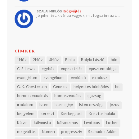
SZALAI MIKLÓS
Erőgyűjtés
Jó pihenést, kiváncsi vagyok, mit fogsz írni az ál…
CÍMKÉK
1Móz
2Móz
4Móz
Biblia
Bolyki László
bűn
C. S. Lewis
egyház
engesztelés
episztemológia
evangélium
evangéliumi
evolúció
exodusz
G. K. Chesterton
Genezis
helyettes bűnhődés
hit
homoszexualitás
homoszexuális
igazság
irodalom
Isten
Isten igéje
Isten országa
Jézus
kegyelem
kereszt
Kierkegaard
Krisztus halála
Kálvin
kálvinista
kálvinizmus
Leviticus
Luther
megváltás
Numeri
progresszív
Szabados Ádám