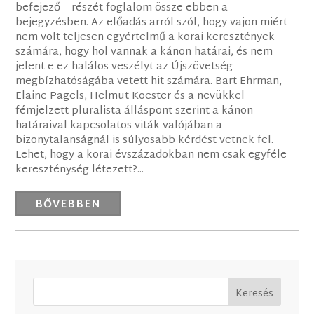
befejező – részét foglalom össze ebben a
bejegyzésben. Az előadás arról szól, hogy vajon miért
nem volt teljesen egyértelmű a korai keresztények
számára, hogy hol vannak a kánon határai, és nem
jelent-e ez halálos veszélyt az Újszövetség
megbízhatóságába vetett hit számára. Bart Ehrman,
Elaine Pagels, Helmut Koester és a nevükkel
fémjelzett pluralista álláspont szerint a kánon
határaival kapcsolatos viták valójában a
bizonytalanságnál is súlyosabb kérdést vetnek fel.
Lehet, hogy a korai évszázadokban nem csak egyféle
kereszténység létezett?...
BŐVEBBEN