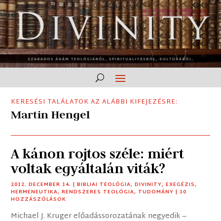
KERESÉSI TALÁLATOK AZ ALÁBBI KIFEJEZÉSRE:
Martin Hengel
A kánon rojtos széle: miért
voltak egyáltalán viták?
2012. DECEMBER 14.
|
BIBLIAI TEOLÓGIA
,
DIVINITY
,
EXEGÉZIS
,
HERMENEUTIKA
,
RENDSZERES TEOLÓGIA
,
TUDOMÁNY
| 10
HOZZÁSZÓLÁSOK
Michael J. Kruger előadássorozatának negyedik –