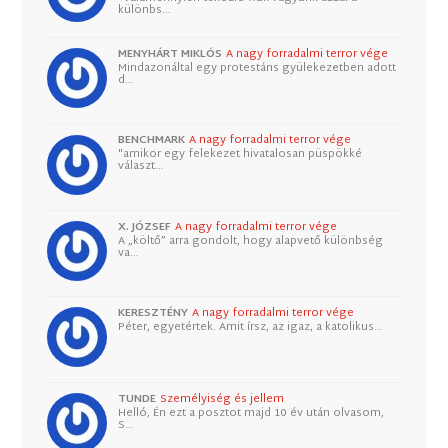
különbs…
MENYHÁRT MIKLÓS
A nagy forradalmi terror vége
Mindazonáltal egy protestáns gyülekezetben adott
d…
BENCHMARK
A nagy forradalmi terror vége
"amikor egy felekezet hivatalosan püspökké
választ…
X. JÓZSEF
A nagy forradalmi terror vége
A „költő” arra gondolt, hogy alapvető különbség
va…
KERESZTÉNY
A nagy forradalmi terror vége
Péter, egyetértek. Amit írsz, az igaz, a katolikus…
TUNDE
Személyiség és jellem
Helló, Én ezt a posztot majd 10 év után olvasom,
S…