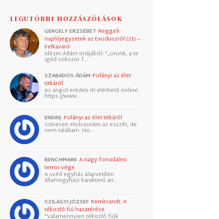
LEGUTÓBBI HOZZÁSZÓLÁSOK
GERGELY ERZSÉBET
Reggeli
naplójegyzetek az Exoduszról (21) –
Felkavaró
Idézet Ádám imájából: "„Urunk, a te
igéd sokszor f…
SZABADOS ÁDÁM
Polányi az élet
titkáról
Az angol eredeti itt elérhető online:
https://www.…
ENDRE
Polányi az élet titkáról
Szívesen elolvasnám az esszét, de
nem találtam. Ho…
BENCHMARK
A nagy forradalmi
terror vége
A svéd egyház alapvetően
államegyházi karakterű an…
SZILÁGYI JÓZSEF
Rembrandt: A
tékozló fiú hazatérése
"Valamennyien tékozló fiúk