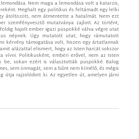
s lemondása. Nem maga a lemondása volt a katarzis,
eként. Meghalt egy politikus és feltámadt egy lelki
y átöltözött, nem átmentette a hatalmát. Nem ezt
r szemfényvesztő mutatványa zajlott. Az történt,
ldig hajolt ember igazi püspökké válva végre utat
tus népnek. Úgy mutatott utat, hogy rámutatott
 kérvény támogatása volt, hiszen egy ártatlannak
mit alázattal elismert, hogy az Isten harcát sokszor
a vívni. Politikusként, emberi erővel, nem az Isten
k be, sokan ezért is választották püspökké. Balog
enes, sem önmagát, sem a bűnt nem kímélő, és mégis
 útja rajzolódott ki. Az egyetlen út, amelyen járni