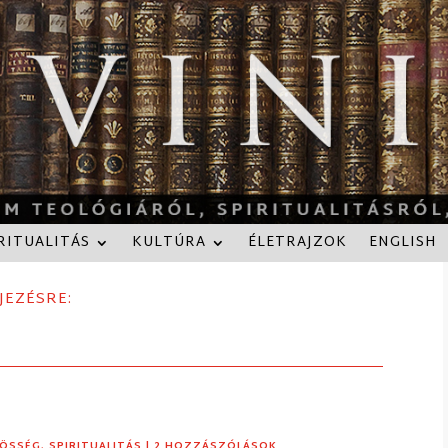
RITUALITÁS
KULTÚRA
ÉLETRAJZOK
ENGLISH
JEZÉSRE:
ÖSSÉG
,
SPIRITUALITÁS
| 2 HOZZÁSZÓLÁSOK