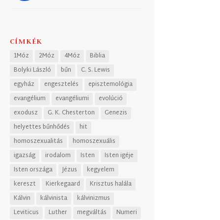
CÍMKÉK
1Móz
2Móz
4Móz
Biblia
Bolyki László
bűn
C. S. Lewis
egyház
engesztelés
episztemológia
evangélium
evangéliumi
evolúció
exodusz
G. K. Chesterton
Genezis
helyettes bűnhődés
hit
homoszexualitás
homoszexuális
igazság
irodalom
Isten
Isten igéje
Isten országa
Jézus
kegyelem
kereszt
Kierkegaard
Krisztus halála
Kálvin
kálvinista
kálvinizmus
Leviticus
Luther
megváltás
Numeri