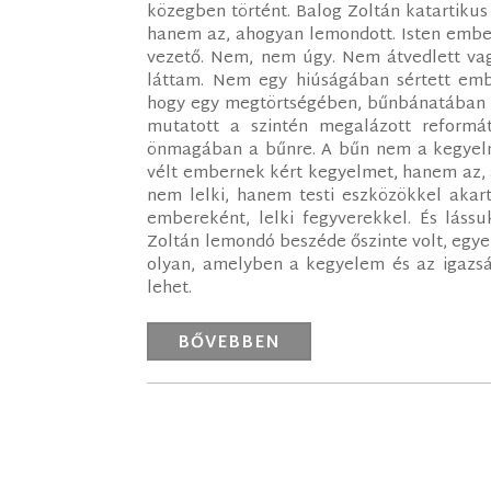
közegben történt. Balog Zoltán katartiku
hanem az, ahogyan lemondott. Isten ember
vezető. Nem, nem úgy. Nem átvedlett vag
láttam. Nem egy hiúságában sértett embe
hogy egy megtörtségében, bűnbánatában fö
mutatott a szintén megalázott reformá
önmagában a bűnre. A bűn nem a kegyelmi
vélt embernek kért kegyelmet, hanem az, a
nem lelki, hanem testi eszközökkel akart
embereként, lelki fegyverekkel. És lássu
Zoltán lemondó beszéde őszinte volt, egy
olyan, amelyben a kegyelem és az igazság
lehet.
BŐVEBBEN