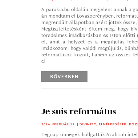
A parokia.hu oldalán megjelent annak a go
án mondtam el Lovasberényben, református
megrendült állapotban azért jöttek össze
Megtiszteltetésként éltem meg, hogy kív
töredelmes imádkozásban és Isten előtt
el, amit a helyzet és a megújulás lehe
imádkozom, hogy valódi megújulás, bűnb
reformátusok között, hanem az összes fe
el.
BŐVEBBEN
Je suis református
2024. FEBRUÁR 17.
|
DIVINITY
,
ELMÉLKEDÉSEK
,
KÖZ
Tegnap tömegek hallgatták Azahriah intelm