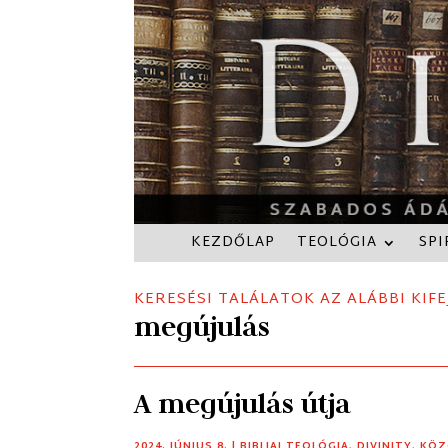
KEZDŐLAP
TEOLÓGIA
SPI
KERESÉSI TALÁLATOK AZ ALÁBBI KIFE
megújulás
A megújulás útja
2024. JÚNIUS 8.
|
BIBLIAI TEOLÓGIA
,
DIVINITY
,
KÖZ