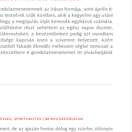
ndolatmenetemnek az írásos formája, amit április 8-
 testvérek szűk körében, akik a kegyelmi ügy utáni
, hogy a megújulás útját keressék egyházuk számára.
ülállóként részt vehettem az egész napos őszinte,
i útkeresésben, a bevezetőmben pedig azt mondtam
tősége kapcsán Isten a szívemre helyezett. Azért
ánatból fakadó ébredés mehessen végbe nemcsak a
lekezetben! A gondolatmenetemet itt olvashatjátok
ÖSSÉG
,
SPIRITUALITÁS
| 66 HOZZÁSZÓLÁSOK
eit, de az igazán fontos dolog egy szürke, öltönyös