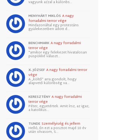
vagyunk azzal a különbs…
MENYHÁRT MIKLÓS
A nagy
forradalmi terror vége
Mindazonáltal egy protestáns
gyülekezetben adott d…
BENCHMARK
A nagy forradalmi
terror vége
"amikor egy felekezet hivatalosan
püspökké választ…
X. JÓZSEF
A nagy forradalmi terror
vége
A „költő” arra gondolt, hogy
alapvető különbség va…
KERESZTÉNY
A nagy forradalmi
terror vége
Péter, egyetértek. Amit írsz, az igaz,
a katolikus…
TUNDE
Személyiség és jellem
Helló, Én ezt a posztot majd 10 év
után olvasom, S…