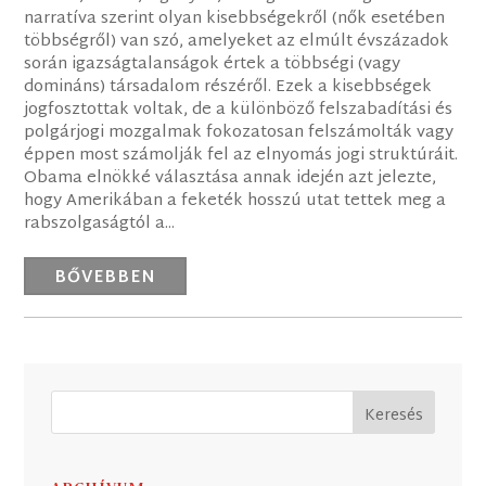
narratíva szerint olyan kisebbségekről (nők esetében
többségről) van szó, amelyeket az elmúlt évszázadok
során igazságtalanságok értek a többségi (vagy
domináns) társadalom részéről. Ezek a kisebbségek
jogfosztottak voltak, de a különböző felszabadítási és
polgárjogi mozgalmak fokozatosan felszámolták vagy
éppen most számolják fel az elnyomás jogi struktúráit.
Obama elnökké választása annak idején azt jelezte,
hogy Amerikában a feketék hosszú utat tettek meg a
rabszolgaságtól a...
BŐVEBBEN