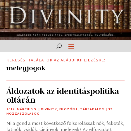
KERESÉSI TALÁLATOK AZ ALÁBBI KIFEJEZÉSRE:
melegjogok
Áldozatok az identitáspolitika
oltárán
2017. MÁRCIUS 5.
|
DIVINITY
,
FILOZÓFIA
,
TÁRSADALOM
| 32
HOZZÁSZÓLÁSOK
Mi a gond a most következő felsorolással: nők, feketék,
latinók, zsidók, cigányok, melegek? Az elfogadott