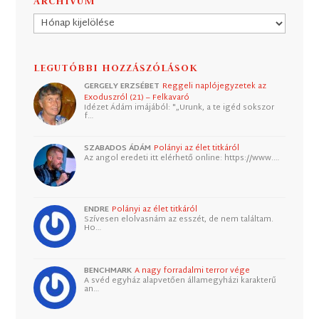
ARCHÍVUM
Archívum
LEGUTÓBBI HOZZÁSZÓLÁSOK
GERGELY ERZSÉBET
Reggeli naplójegyzetek az
Exoduszról (21) – Felkavaró
Idézet Ádám imájából: "„Urunk, a te igéd sokszor
f…
SZABADOS ÁDÁM
Polányi az élet titkáról
Az angol eredeti itt elérhető online: https://www.…
ENDRE
Polányi az élet titkáról
Szívesen elolvasnám az esszét, de nem találtam.
Ho…
BENCHMARK
A nagy forradalmi terror vége
A svéd egyház alapvetően államegyházi karakterű
an…