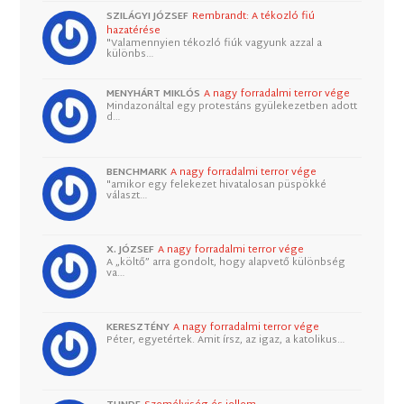
SZILÁGYI JÓZSEF
Rembrandt: A tékozló fiú
hazatérése
"Valamennyien tékozló fiúk vagyunk azzal a
különbs…
MENYHÁRT MIKLÓS
A nagy forradalmi terror vége
Mindazonáltal egy protestáns gyülekezetben adott
d…
BENCHMARK
A nagy forradalmi terror vége
"amikor egy felekezet hivatalosan püspökké
választ…
X. JÓZSEF
A nagy forradalmi terror vége
A „költő” arra gondolt, hogy alapvető különbség
va…
KERESZTÉNY
A nagy forradalmi terror vége
Péter, egyetértek. Amit írsz, az igaz, a katolikus…