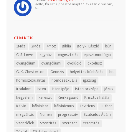
TUNDE
Személyiség és jellem
Helló, Én ezt a posztot majd 10 év után olvasom,
S…
CÍMKÉK
1Móz
2Móz
4Móz
Biblia
Bolyki László
bűn
C. S. Lewis
egyház
engesztelés
episztemológia
evangélium
evangéliumi
evolúció
exodusz
G. K. Chesterton
Genezis
helyettes bűnhődés
hit
homoszexualitás
homoszexuális
igazság
irodalom
Isten
Isten igéje
Isten országa
Jézus
kegyelem
kereszt
Kierkegaard
Krisztus halála
Kálvin
kálvinista
kálvinizmus
Leviticus
Luther
megváltás
Numeri
progresszív
Szabados Ádám
Szentlélek
Szentírás
szeretet
teremtés
Tűzfal
Tűzfal podcast