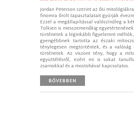
Jordan Peterson szerint az ősi mitológiákr
finomra őrölt tapasztalatait gyúrják évezr
Ezzel a megállapítással valószínűleg a két 
Tolkien is messzemenőkig egyetértenének. 
történetek a leginkább figyelemre méltók,
gyengébbnek tartotta az északi mítoszo
ténylegesen megtörténtek, és a valóság k
történetek. Az viszont tény, hogy a mí
együttélésről, ezért mi is sokat tanul
zsarnokkal és a mostohával kapcsolatos.
BŐVEBBEN