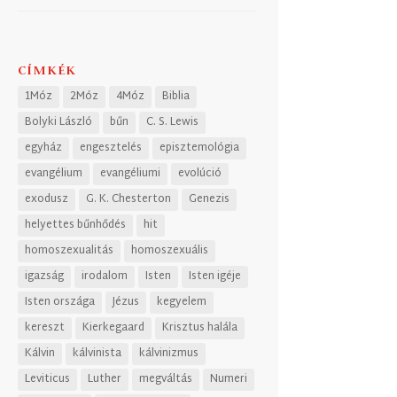
CÍMKÉK
1Móz
2Móz
4Móz
Biblia
Bolyki László
bűn
C. S. Lewis
egyház
engesztelés
episztemológia
evangélium
evangéliumi
evolúció
exodusz
G. K. Chesterton
Genezis
helyettes bűnhődés
hit
homoszexualitás
homoszexuális
igazság
irodalom
Isten
Isten igéje
Isten országa
Jézus
kegyelem
kereszt
Kierkegaard
Krisztus halála
Kálvin
kálvinista
kálvinizmus
Leviticus
Luther
megváltás
Numeri