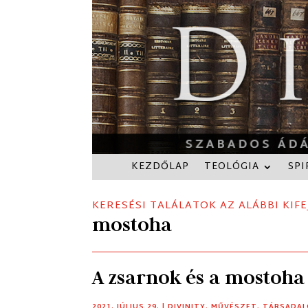
KEZDŐLAP
TEOLÓGIA
SPI
KERESÉSI TALÁLATOK AZ ALÁBBI KIFE
mostoha
A zsarnok és a mostoha
2021. JÚLIUS 29.
|
DIVINITY
,
MŰVÉSZET
,
TÁRSADA