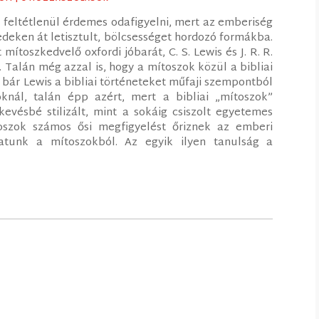
a feltétlenül érdemes odafigyelni, mert az emberiség
edeken át letisztult, bölcsességet hordozó formákba.
mítoszkedvelő oxfordi jóbarát, C. S. Lewis és J. R. R.
Talán még azzal is, hogy a mítoszok közül a bibliai
 bár Lewis a bibliai történeteket műfaji szempontból
knál, talán épp azért, mert a bibliai „mítoszok”
evésbé stilizált, mint a sokáig csiszolt egyetemes
toszok számos ősi megfigyelést őriznek az emberi
hatunk a mítoszokból. Az egyik ilyen tanulság a