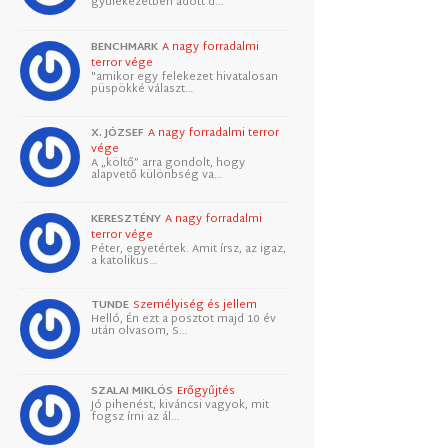
gyülekezetben adott d…
BENCHMARK
A nagy forradalmi
terror vége
"amikor egy felekezet hivatalosan
püspökké választ…
X. JÓZSEF
A nagy forradalmi terror
vége
A „költő” arra gondolt, hogy
alapvető különbség va…
KERESZTÉNY
A nagy forradalmi
terror vége
Péter, egyetértek. Amit írsz, az igaz,
a katolikus…
TUNDE
Személyiség és jellem
Helló, Én ezt a posztot majd 10 év
után olvasom, S…
SZALAI MIKLÓS
Erőgyűjtés
Jó pihenést, kiváncsi vagyok, mit
fogsz írni az ál…