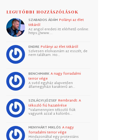
LEGUTÓBBI HOZZÁSZÓLÁSOK
SZABADOS ÁDÁM
Polányi az élet
titkáról
Az angol eredeti itt elérhető online:
https://www.…
ENDRE
Polányi az élet titkáról
Szívesen elolvasnám az esszét, de
nem találtam. Ho…
BENCHMARK
A nagy forradalmi
terror vége
A svéd egyház alapvetően
államegyházi karakterű an…
SZILÁGYI JÓZSEF
Rembrandt: A
tékozló fiú hazatérése
"Valamennyien tékozló fiúk
vagyunk azzal a különbs…
MENYHÁRT MIKLÓS
A nagy
forradalmi terror vége
Mindazonáltal egy protestáns