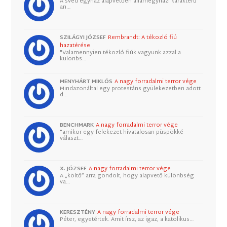
A svéd egyház alapvetően államegyházi karakterű
an…
SZILÁGYI JÓZSEF
Rembrandt: A tékozló fiú
hazatérése
"Valamennyien tékozló fiúk vagyunk azzal a
különbs…
MENYHÁRT MIKLÓS
A nagy forradalmi terror vége
Mindazonáltal egy protestáns gyülekezetben adott
d…
BENCHMARK
A nagy forradalmi terror vége
"amikor egy felekezet hivatalosan püspökké
választ…
X. JÓZSEF
A nagy forradalmi terror vége
A „költő” arra gondolt, hogy alapvető különbség
va…
KERESZTÉNY
A nagy forradalmi terror vége
Péter, egyetértek. Amit írsz, az igaz, a katolikus…