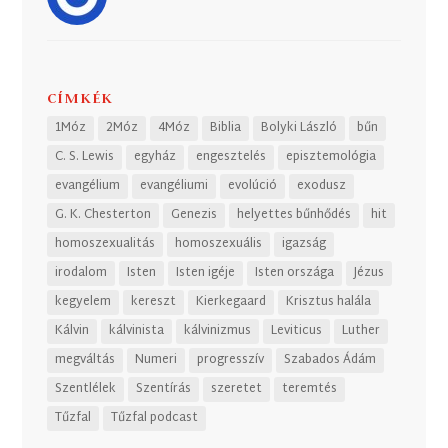
CÍMKÉK
1Móz
2Móz
4Móz
Biblia
Bolyki László
bűn
C. S. Lewis
egyház
engesztelés
episztemológia
evangélium
evangéliumi
evolúció
exodusz
G. K. Chesterton
Genezis
helyettes bűnhődés
hit
homoszexualitás
homoszexuális
igazság
irodalom
Isten
Isten igéje
Isten országa
Jézus
kegyelem
kereszt
Kierkegaard
Krisztus halála
Kálvin
kálvinista
kálvinizmus
Leviticus
Luther
megváltás
Numeri
progresszív
Szabados Ádám
Szentlélek
Szentírás
szeretet
teremtés
Tűzfal
Tűzfal podcast