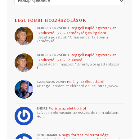
LEGUTÓBBI HOZZÁSZÓLÁSOK
GERGELY ERZSÉBET
Reggeli naplójegyzetek az
Exoduszról (22) – Keménység és irgalom
Idézet a posztból: "A mai ember fejében a
keménysé…
GERGELY ERZSÉBET
Reggeli naplójegyzetek az
Exoduszról (21) – Felkavaró
Idézet Ádám imájából: "„Urunk, a te igéd sokszor
f…
SZABADOS ÁDÁM
Polányi az élet titkáról
Az angol eredeti itt elérhető online: https://www.…
ENDRE
Polányi az élet titkáról
Szívesen elolvasnám az esszét, de nem találtam.
Ho…
BENCHMARK
A nagy forradalmi terror vége