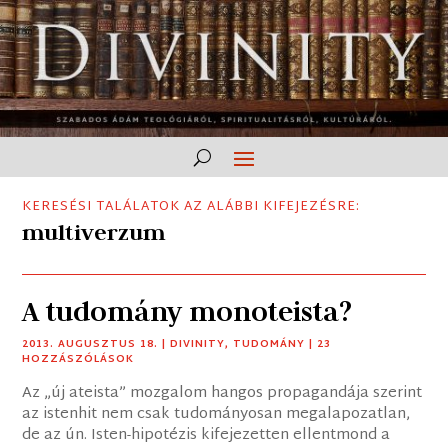
KERESÉSI TALÁLATOK AZ ALÁBBI KIFEJEZÉSRE:
multiverzum
A tudomány monoteista?
2013. AUGUSZTUS 18.
|
DIVINITY
,
TUDOMÁNY
| 23
HOZZÁSZÓLÁSOK
Az „új ateista” mozgalom hangos propagandája szerint
az istenhit nem csak tudományosan megalapozatlan,
de az ún. Isten-hipotézis kifejezetten ellentmond a