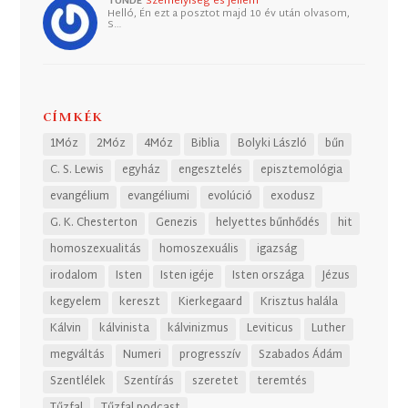
TUNDE
Személyiség és jellem
Helló, Én ezt a posztot majd 10 év után olvasom,
S…
CÍMKÉK
1Móz
2Móz
4Móz
Biblia
Bolyki László
bűn
C. S. Lewis
egyház
engesztelés
episztemológia
evangélium
evangéliumi
evolúció
exodusz
G. K. Chesterton
Genezis
helyettes bűnhődés
hit
homoszexualitás
homoszexuális
igazság
irodalom
Isten
Isten igéje
Isten országa
Jézus
kegyelem
kereszt
Kierkegaard
Krisztus halála
Kálvin
kálvinista
kálvinizmus
Leviticus
Luther
megváltás
Numeri
progresszív
Szabados Ádám
Szentlélek
Szentírás
szeretet
teremtés
Tűzfal
Tűzfal podcast