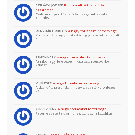
SZILÁGYI JÓZSEF
Rembrandt: A tékozló fiú
hazatérése
"Valamennyien tékozló fiúk vagyunk azzal a
különbs…
MENYHÁRT MIKLÓS
A nagy forradalmi terror vége
Mindazonáltal egy protestáns gyülekezetben adott
d…
BENCHMARK
A nagy forradalmi terror vége
"amikor egy felekezet hivatalosan püspökké
választ…
X. JÓZSEF
A nagy forradalmi terror vége
A „költő” arra gondolt, hogy alapvető különbség
va…
KERESZTÉNY
A nagy forradalmi terror vége
Péter, egyetértek. Amit írsz, az igaz, a katolikus…