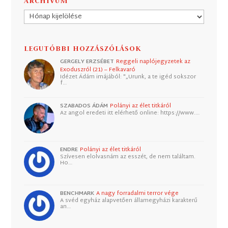
ARCHÍVUM
Archívum
LEGUTÓBBI HOZZÁSZÓLÁSOK
GERGELY ERZSÉBET
Reggeli naplójegyzetek az
Exoduszról (21) – Felkavaró
Idézet Ádám imájából: "„Urunk, a te igéd sokszor
f…
SZABADOS ÁDÁM
Polányi az élet titkáról
Az angol eredeti itt elérhető online: https://www.…
ENDRE
Polányi az élet titkáról
Szívesen elolvasnám az esszét, de nem találtam.
Ho…
BENCHMARK
A nagy forradalmi terror vége
A svéd egyház alapvetően államegyházi karakterű
an…