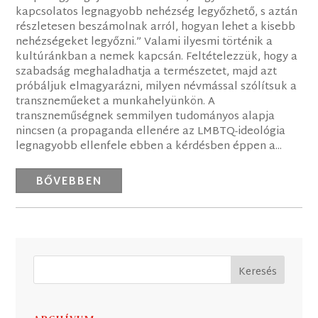
kapcsolatos legnagyobb nehézség legyőzhető, s aztán
részletesen beszámolnak arról, hogyan lehet a kisebb
nehézségeket legyőzni.” Valami ilyesmi történik a
kultúránkban a nemek kapcsán. Feltételezzük, hogy a
szabadság meghaladhatja a természetet, majd azt
próbáljuk elmagyarázni, milyen névmással szólítsuk a
transzneműeket a munkahelyünkön. A
transzneműségnek semmilyen tudományos alapja
nincsen (a propaganda ellenére az LMBTQ-ideológia
legnagyobb ellenfele ebben a kérdésben éppen a...
BŐVEBBEN