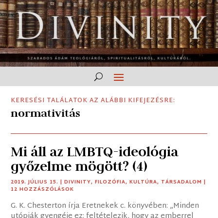
KERESÉSI TALÁLATOK AZ ALÁBBI KIFEJEZÉSRE:
normativitás
Mi áll az LMBTQ-ideológia
győzelme mögött? (4)
2019. JÚLIUS 15.
|
DIVINITY
,
FILOZÓFIA
,
KULTÚRA
,
TÁRSADALOM
|
12 HOZZÁSZÓLÁSOK
G. K. Chesterton írja Eretnekek c. könyvében: „Minden
utópiák gyengéje ez: feltételezik, hogy az emberrel