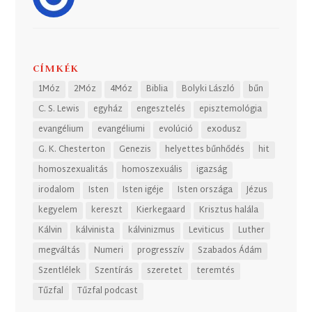
CÍMKÉK
1Móz
2Móz
4Móz
Biblia
Bolyki László
bűn
C. S. Lewis
egyház
engesztelés
episztemológia
evangélium
evangéliumi
evolúció
exodusz
G. K. Chesterton
Genezis
helyettes bűnhődés
hit
homoszexualitás
homoszexuális
igazság
irodalom
Isten
Isten igéje
Isten országa
Jézus
kegyelem
kereszt
Kierkegaard
Krisztus halála
Kálvin
kálvinista
kálvinizmus
Leviticus
Luther
megváltás
Numeri
progresszív
Szabados Ádám
Szentlélek
Szentírás
szeretet
teremtés
Tűzfal
Tűzfal podcast