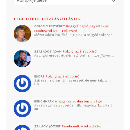
LEGUTÓBBI HOZZÁSZÓLÁSOK
GERGELY ERZSÉBET
Reggeli naplójegyzetek az
Exoduszról (21) – Felkavaró
Idézet Ádám imájából: "„Urunk, a te igéd sokszor
f…
SZABADOS ÁDÁM
Polányi az élet titkáról
Az angol eredeti itt elérhető online: https://www.…
ENDRE
Polányi az élet titkáról
Szívesen elolvasnám az esszét, de nem találtam.
Ho…
BENCHMARK
A nagy forradalmi terror vége
A svéd egyház alapvetően államegyházi karakterű
an…
SZILÁGYI JÓZSEF
Rembrandt: A tékozló fiú