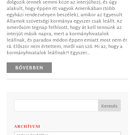
dolgozik (ennek semmi köze az interjúhoz), és úgy
alakult, hogy éppen itt vagyok Amerikában (több
egyházi rendezvényen beszélek), amikor az Egyesült
Államok szövetségi kormánya egyszer csak leállt. Az
ismerősöm tegnap felhívott, hogy át kell tennünk az
interjút másik napra, mert a kormányhivatalok
leállnak, és paradox módon éppen emiatt most nem ér
rá. Először nem értettem, miről van szó. Mi az, hogy a
kormányhivatalok leállnak?! Egyszer...
BŐVEBBEN
ARCHÍVUM
Archívum