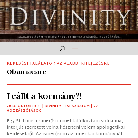
KERESÉSI TALÁLATOK AZ ALÁBBI KIFEJEZÉSRE:
Obamacare
Leállt a kormány?!
2013. OKTÓBER 3.
|
DIVINITY
,
TÁRSADALOM
| 27
HOZZÁSZÓLÁSOK
Egy St. Louis-i ismerősömmel találkoztam volna ma,
interjút szeretett volna készíteni velem apologetikai
kérdésekről. Az ismerősöm az amerikai kormánynál