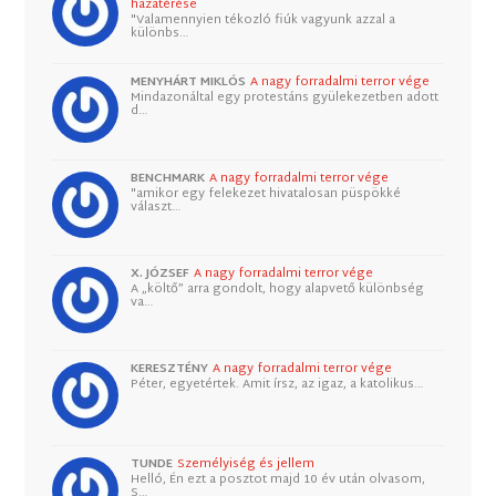
hazatérése
"Valamennyien tékozló fiúk vagyunk azzal a
különbs…
MENYHÁRT MIKLÓS
A nagy forradalmi terror vége
Mindazonáltal egy protestáns gyülekezetben adott
d…
BENCHMARK
A nagy forradalmi terror vége
"amikor egy felekezet hivatalosan püspökké
választ…
X. JÓZSEF
A nagy forradalmi terror vége
A „költő” arra gondolt, hogy alapvető különbség
va…
KERESZTÉNY
A nagy forradalmi terror vége
Péter, egyetértek. Amit írsz, az igaz, a katolikus…
TUNDE
Személyiség és jellem
Helló, Én ezt a posztot majd 10 év után olvasom,
S…