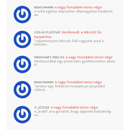
BENCHMARK
A nagy forradalmi terror vége
A svéd egyház alapvetően államegyházi karakterű
an…
SZILÁGYI JÓZSEF
Rembrandt: A tékozló fiú
hazatérése
"Valamennyien tékozló fiúk vagyunk azzal a
különbs…
MENYHÁRT MIKLÓS
A nagy forradalmi terror vége
Mindazonáltal egy protestáns gyülekezetben adott
d…
BENCHMARK
A nagy forradalmi terror vége
"amikor egy felekezet hivatalosan püspökké
választ…
X. JÓZSEF
A nagy forradalmi terror vége
A „költő” arra gondolt, hogy alapvető különbség
va…