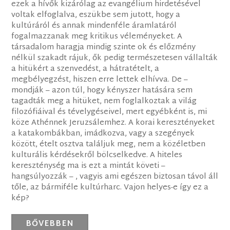
ezek a hívők kizárólag az evangélium hirdetésével
voltak elfoglalva, eszükbe sem jutott, hogy a
kultúráról és annak mindenféle áramlatáról
fogalmazzanak meg kritikus véleményeket. A
társadalom haragja mindig szinte ok és előzmény
nélkül szakadt rájuk, ők pedig természetesen vállalták
a hitükért a szenvedést, a hátratételt, a
megbélyegzést, hiszen erre lettek elhívva. De –
mondják – azon túl, hogy kényszer hatására sem
tagadták meg a hitüket, nem foglalkoztak a világ
filozófiáival és tévelygéseivel, mert egyébként is, mi
köze Athénnek Jeruzsálemhez. A korai keresztényeket
a katakombákban, imádkozva, vagy a szegények
között, ételt osztva találjuk meg, nem a közéletben
kulturális kérdésekről bölcselkedve. A hiteles
kereszténység ma is ezt a mintát követi –
hangsúlyozzák – , vagyis ami egészen biztosan távol áll
tőle, az bármiféle kultúrharc. Vajon helyes-e így ez a
kép?
BŐVEBBEN