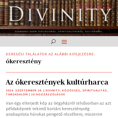
KERESÉSI TALÁLATOK AZ ALÁBBI KIFEJEZÉSRE:
ókeresztény
Az ókeresztények kultúrharca
2024. SZEPTEMBER 16.
|
DIVINITY
,
KÖZÖSSÉG
,
SPIRITUALITÁS
,
TÁRSADALOM
| 10 HOZZÁSZÓLÁSOK
Van egy elterjedt kép az óegyházról (elsősorban az azt
példaképnek tekintő kortárs kereszténység
anabaptista húrokat pengető részében), miszerint