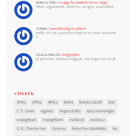
KERESZTÉNY
A nagy forradalmi terror vége
Péter, egyetértek. Amit írsz, az igaz, a katolikus…
TUNDE
Személyiség és jellem
Helló, Én ezt a posztot majd 10 év után olvasom,
S…
SZALAI MIKLÓS
Erőgyűjtés
Jó pihenést, kiváncsi vagyok, mit fogsz írni az ál…
CÍMKÉK
1Móz
2Móz
4Móz
Biblia
Bolyki László
bűn
C. S. Lewis
egyház
engesztelés
episztemológia
evangélium
evangéliumi
evolúció
exodusz
G. K. Chesterton
Genezis
helyettes bűnhődés
hit