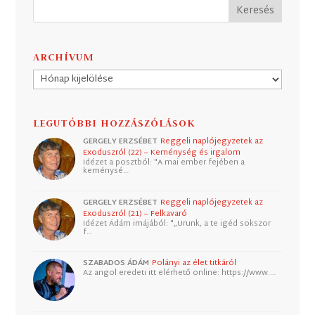
ARCHÍVUM
Archívum
LEGUTÓBBI HOZZÁSZÓLÁSOK
GERGELY ERZSÉBET
Reggeli naplójegyzetek az
Exoduszról (22) – Keménység és irgalom
Idézet a posztból: "A mai ember fejében a
keménysé…
GERGELY ERZSÉBET
Reggeli naplójegyzetek az
Exoduszról (21) – Felkavaró
Idézet Ádám imájából: "„Urunk, a te igéd sokszor
f…
SZABADOS ÁDÁM
Polányi az élet titkáról
Az angol eredeti itt elérhető online: https://www.…