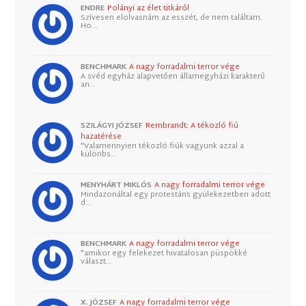
ENDRE
Polányi az élet titkáról
Szívesen elolvasnám az esszét, de nem találtam.
Ho…
BENCHMARK
A nagy forradalmi terror vége
A svéd egyház alapvetően államegyházi karakterű
an…
SZILÁGYI JÓZSEF
Rembrandt: A tékozló fiú
hazatérése
"Valamennyien tékozló fiúk vagyunk azzal a
különbs…
MENYHÁRT MIKLÓS
A nagy forradalmi terror vége
Mindazonáltal egy protestáns gyülekezetben adott
d…
BENCHMARK
A nagy forradalmi terror vége
"amikor egy felekezet hivatalosan püspökké
választ…
X. JÓZSEF
A nagy forradalmi terror vége