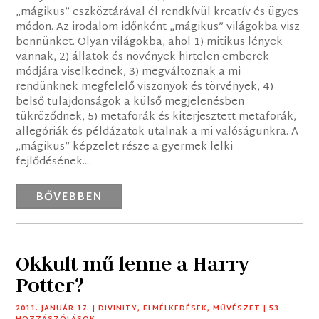
„mágikus” eszköztárával él rendkívül kreatív és ügyes
módon. Az irodalom időnként „mágikus” világokba visz
bennünket. Olyan világokba, ahol 1) mitikus lények
vannak, 2) állatok és növények hirtelen emberek
módjára viselkednek, 3) megváltoznak a mi
rendünknek megfelelő viszonyok és törvények, 4)
belső tulajdonságok a külső megjelenésben
tükröződnek, 5) metaforák és kiterjesztett metaforák,
allegóriák és példázatok utalnak a mi valóságunkra. A
„mágikus” képzelet része a gyermek lelki
fejlődésének....
BŐVEBBEN
Okkult mű lenne a Harry
Potter?
2011. JANUÁR 17.
|
DIVINITY
,
ELMÉLKEDÉSEK
,
MŰVÉSZET
| 53