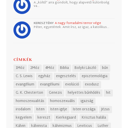
A „költő” arra gondolt, hogy alapvető különbség
va…
KERESZTÉNY
A nagy forradalmi terror vége
Péter, egyetértek. Amit írsz, az igaz, a katolikus…
CÍMKÉK
1Móz
2Móz
4Móz
Biblia
Bolyki László
bűn
C. S. Lewis
egyház
engesztelés
episztemológia
evangélium
evangéliumi
evolúció
exodusz
G. K. Chesterton
Genezis
helyettes bűnhődés
hit
homoszexualitás
homoszexuális
igazság
irodalom
Isten
Isten igéje
Isten országa
Jézus
kegyelem
kereszt
Kierkegaard
Krisztus halála
Kálvin
kálvinista
kálvinizmus
Leviticus
Luther