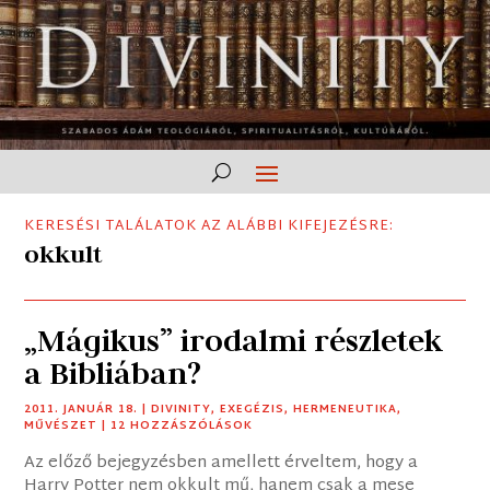
KERESÉSI TALÁLATOK AZ ALÁBBI KIFEJEZÉSRE:
okkult
„Mágikus” irodalmi részletek
a Bibliában?
2011. JANUÁR 18.
|
DIVINITY
,
EXEGÉZIS
,
HERMENEUTIKA
,
MŰVÉSZET
| 12 HOZZÁSZÓLÁSOK
Az előző bejegyzésben amellett érveltem, hogy a
Harry Potter nem okkult mű, hanem csak a mese