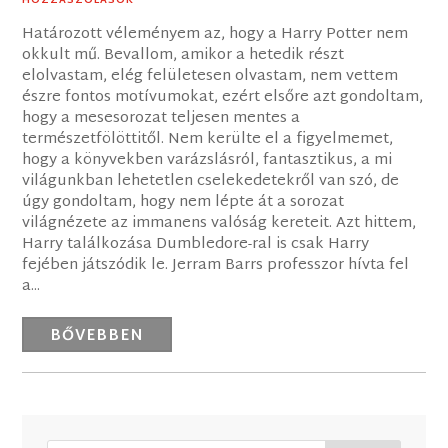
HOZZÁSZÓLÁSOK
Határozott véleményem az, hogy a Harry Potter nem
okkult mű. Bevallom, amikor a hetedik részt
elolvastam, elég felületesen olvastam, nem vettem
észre fontos motívumokat, ezért elsőre azt gondoltam,
hogy a mesesorozat teljesen mentes a
természetfölöttitől. Nem kerülte el a figyelmemet,
hogy a könyvekben varázslásról, fantasztikus, a mi
világunkban lehetetlen cselekedetekről van szó, de
úgy gondoltam, hogy nem lépte át a sorozat
világnézete az immanens valóság kereteit. Azt hittem,
Harry találkozása Dumbledore-ral is csak Harry
fejében játszódik le. Jerram Barrs professzor hívta fel
a...
BŐVEBBEN