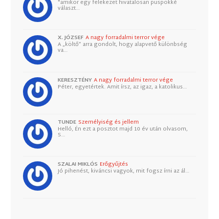
"amikor egy felekezet hivatalosan püspökké
választ…
X. JÓZSEF
A nagy forradalmi terror vége
A „költő” arra gondolt, hogy alapvető különbség
va…
KERESZTÉNY
A nagy forradalmi terror vége
Péter, egyetértek. Amit írsz, az igaz, a katolikus…
TUNDE
Személyiség és jellem
Helló, Én ezt a posztot majd 10 év után olvasom,
S…
SZALAI MIKLÓS
Erőgyűjtés
Jó pihenést, kiváncsi vagyok, mit fogsz írni az ál…