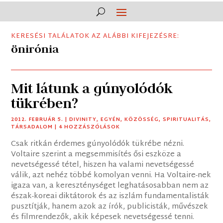
KERESÉSI TALÁLATOK AZ ALÁBBI KIFEJEZÉSRE:
önirónia
Mit látunk a gúnyolódók
tükrében?
2012. FEBRUÁR 5.
|
DIVINITY
,
EGYÉN
,
KÖZÖSSÉG
,
SPIRITUALITÁS
,
TÁRSADALOM
| 4 HOZZÁSZÓLÁSOK
Csak ritkán érdemes gúnyolódók tükrébe nézni.
Voltaire szerint a megsemmisítés ősi eszköze a
nevetségessé tétel, hiszen ha valami nevetségessé
válik, azt nehéz többé komolyan venni. Ha Voltaire-nek
igaza van, a kereszténységet leghatásosabban nem az
észak-koreai diktátorok és az iszlám fundamentalisták
pusztítják, hanem azok az írók, publicisták, művészek
és filmrendezők, akik képesek nevetségessé tenni.