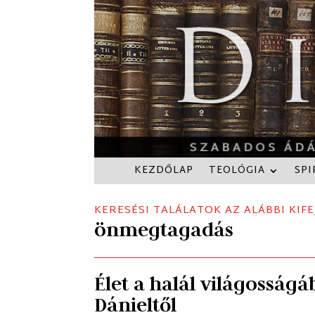
KEZDŐLAP
TEOLÓGIA
SPI
KERESÉSI TALÁLATOK AZ ALÁBBI KIFE
önmegtagadás
Élet a halál világossá
Dánieltől