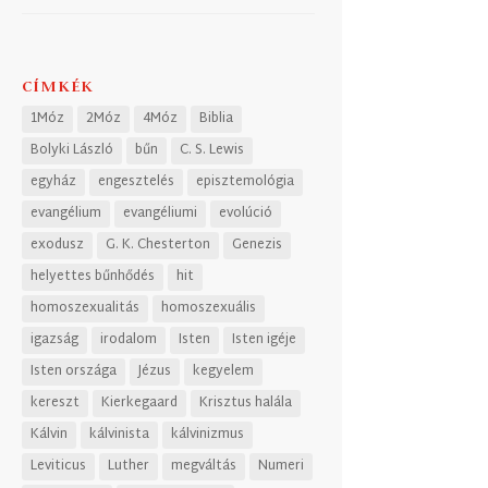
CÍMKÉK
1Móz
2Móz
4Móz
Biblia
Bolyki László
bűn
C. S. Lewis
egyház
engesztelés
episztemológia
evangélium
evangéliumi
evolúció
exodusz
G. K. Chesterton
Genezis
helyettes bűnhődés
hit
homoszexualitás
homoszexuális
igazság
irodalom
Isten
Isten igéje
Isten országa
Jézus
kegyelem
kereszt
Kierkegaard
Krisztus halála
Kálvin
kálvinista
kálvinizmus
Leviticus
Luther
megváltás
Numeri