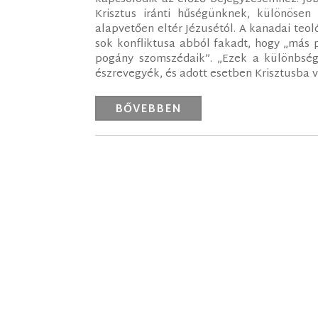
Krisztus iránti hűségünknek, különösen
alapvetően eltér Jézusétól. A kanadai teol
sok konfliktusa abból fakadt, hogy „más p
pogány szomszédaik”. „Ezek a különbség
észrevegyék, és adott esetben Krisztusba ve
BŐVEBBEN