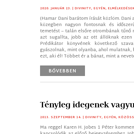
2020. JANUÁR 23.
|
DIVINITY
,
EGYÉN
,
ELMÉLKEDÉSE
(Hamar Dani barátom írását közlöm. Dani a
közegben nagyon fontosnak és időszerű
temetést – talán elsőre otrombának tűnő 
azt sugallta, jobb az ott állóknak ezen
Prédikátor könyvének következő szav
gyászolnak, mint olyanba, ahol mulatnak, 
ezt, aki él! Többet ér a bánat, mint a nevet
BŐVEBBEN
Tényleg idegenek vagy
2013. SZEPTEMBER 14.
|
DIVINITY
,
EGYÉN
,
KÖZÖS
Ma reggel Karen H. Jobes 1 Péter kommen
kapcsolódik az előző bejegyzésemhez. Jobe