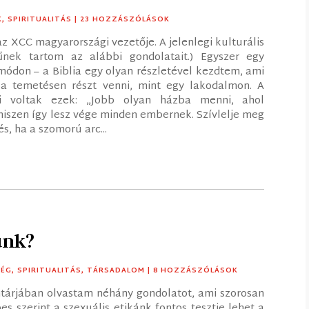
K
,
SPIRITUALITÁS
| 23 HOZZÁSZÓLÁSOK
z XCC magyarországi vezetője. A jelenlegi kulturális
nek tartom az alábbi gondolatait.) Egyszer egy
módon – a Biblia egy olyan részletével kezdtem, ami
 a temetésen részt venni, mint egy lakodalmon. A
ai voltak ezek: „Jobb olyan házba menni, ahol
hiszen így lesz vége minden embernek. Szívlelje meg
és, ha a szomorú arc...
unk?
SÉG
,
SPIRITUALITÁS
,
TÁRSADALOM
| 8 HOZZÁSZÓLÁSOK
tárjában olvastam néhány gondolatot, ami szorosan
s szerint a szexuális etikánk fontos tesztje lehet a