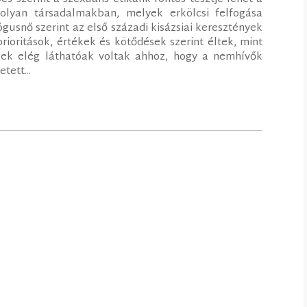
 olyan társadalmakban, melyek erkölcsi felfogása
ógusnő szerint az első századi kisázsiai keresztények
rioritások, értékek és kötődések szerint éltek, mint
ek elég láthatóak voltak ahhoz, hogy a nemhívők
tett...