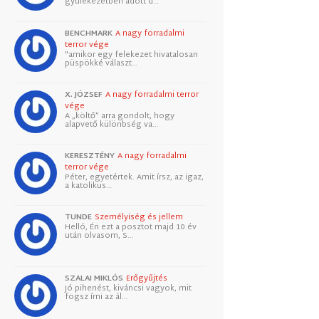
gyülekezetben adott d…
BENCHMARK
A nagy forradalmi
terror vége
"amikor egy felekezet hivatalosan
püspökké választ…
X. JÓZSEF
A nagy forradalmi terror
vége
A „költő” arra gondolt, hogy
alapvető különbség va…
KERESZTÉNY
A nagy forradalmi
terror vége
Péter, egyetértek. Amit írsz, az igaz,
a katolikus…
TUNDE
Személyiség és jellem
Helló, Én ezt a posztot majd 10 év
után olvasom, S…
SZALAI MIKLÓS
Erőgyűjtés
Jó pihenést, kiváncsi vagyok, mit
fogsz írni az ál…