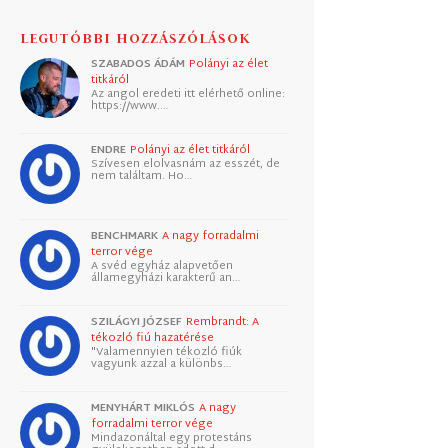
LEGUTÓBBI HOZZÁSZÓLÁSOK
SZABADOS ÁDÁM
Polányi az élet
titkáról
Az angol eredeti itt elérhető online:
https://www.…
ENDRE
Polányi az élet titkáról
Szívesen elolvasnám az esszét, de
nem találtam. Ho…
BENCHMARK
A nagy forradalmi
terror vége
A svéd egyház alapvetően
államegyházi karakterű an…
SZILÁGYI JÓZSEF
Rembrandt: A
tékozló fiú hazatérése
"Valamennyien tékozló fiúk
vagyunk azzal a különbs…
MENYHÁRT MIKLÓS
A nagy
forradalmi terror vége
Mindazonáltal egy protestáns