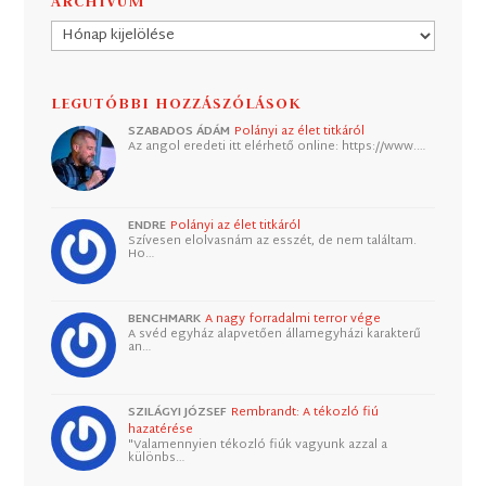
ARCHÍVUM
Archívum
LEGUTÓBBI HOZZÁSZÓLÁSOK
SZABADOS ÁDÁM
Polányi az élet titkáról
Az angol eredeti itt elérhető online: https://www.…
ENDRE
Polányi az élet titkáról
Szívesen elolvasnám az esszét, de nem találtam.
Ho…
BENCHMARK
A nagy forradalmi terror vége
A svéd egyház alapvetően államegyházi karakterű
an…
SZILÁGYI JÓZSEF
Rembrandt: A tékozló fiú
hazatérése
"Valamennyien tékozló fiúk vagyunk azzal a
különbs…