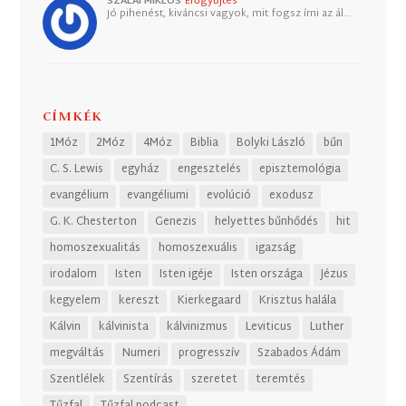
SZALAI MIKLÓS
Erőgyűjtés
Jó pihenést, kiváncsi vagyok, mit fogsz írni az ál…
CÍMKÉK
1Móz
2Móz
4Móz
Biblia
Bolyki László
bűn
C. S. Lewis
egyház
engesztelés
episztemológia
evangélium
evangéliumi
evolúció
exodusz
G. K. Chesterton
Genezis
helyettes bűnhődés
hit
homoszexualitás
homoszexuális
igazság
irodalom
Isten
Isten igéje
Isten országa
Jézus
kegyelem
kereszt
Kierkegaard
Krisztus halála
Kálvin
kálvinista
kálvinizmus
Leviticus
Luther
megváltás
Numeri
progresszív
Szabados Ádám
Szentlélek
Szentírás
szeretet
teremtés
Tűzfal
Tűzfal podcast