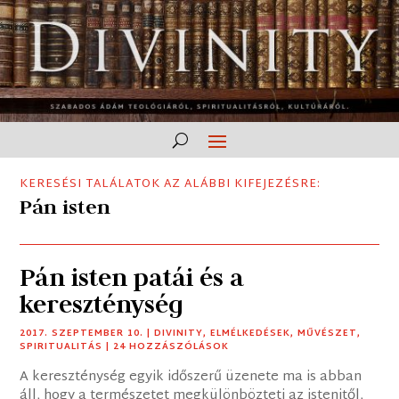
KERESÉSI TALÁLATOK AZ ALÁBBI KIFEJEZÉSRE:
Pán isten
Pán isten patái és a
kereszténység
2017. SZEPTEMBER 10.
|
DIVINITY
,
ELMÉLKEDÉSEK
,
MŰVÉSZET
,
SPIRITUALITÁS
| 24 HOZZÁSZÓLÁSOK
A kereszténység egyik időszerű üzenete ma is abban
áll, hogy a természetet megkülönbözteti az istenitől,