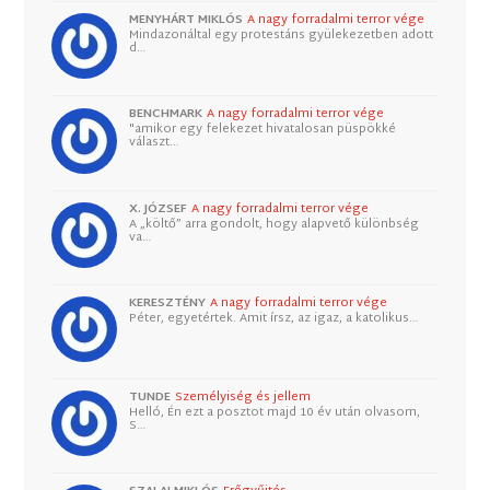
MENYHÁRT MIKLÓS
A nagy forradalmi terror vége
Mindazonáltal egy protestáns gyülekezetben adott
d…
BENCHMARK
A nagy forradalmi terror vége
"amikor egy felekezet hivatalosan püspökké
választ…
X. JÓZSEF
A nagy forradalmi terror vége
A „költő” arra gondolt, hogy alapvető különbség
va…
KERESZTÉNY
A nagy forradalmi terror vége
Péter, egyetértek. Amit írsz, az igaz, a katolikus…
TUNDE
Személyiség és jellem
Helló, Én ezt a posztot majd 10 év után olvasom,
S…