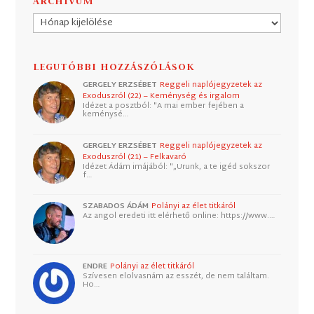
ARCHÍVUM
Archívum
LEGUTÓBBI HOZZÁSZÓLÁSOK
GERGELY ERZSÉBET
Reggeli naplójegyzetek az
Exoduszról (22) – Keménység és irgalom
Idézet a posztból: "A mai ember fejében a
keménysé…
GERGELY ERZSÉBET
Reggeli naplójegyzetek az
Exoduszról (21) – Felkavaró
Idézet Ádám imájából: "„Urunk, a te igéd sokszor
f…
SZABADOS ÁDÁM
Polányi az élet titkáról
Az angol eredeti itt elérhető online: https://www.…
ENDRE
Polányi az élet titkáról
Szívesen elolvasnám az esszét, de nem találtam.
Ho…