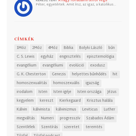
KERESZTÉNY
A nagy forradalmi terror vége
Péter, egyetértek. Amit írsz, az igaz, a katolikus…
CÍMKÉK
1Móz
2Móz
4Móz
Biblia
Bolyki László
bűn
C. S. Lewis
egyház
engesztelés
episztemológia
evangélium
evangéliumi
evolúció
exodusz
G. K. Chesterton
Genezis
helyettes bűnhődés
hit
homoszexualitás
homoszexuális
igazság
irodalom
Isten
Isten igéje
Isten országa
Jézus
kegyelem
kereszt
Kierkegaard
Krisztus halála
Kálvin
kálvinista
kálvinizmus
Leviticus
Luther
megváltás
Numeri
progresszív
Szabados Ádám
Szentlélek
Szentírás
szeretet
teremtés
Tűzfal
Tűzfal podcast