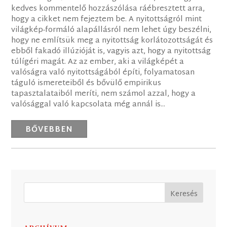
kedves kommentelő hozzászólása ráébresztett arra,
hogy a cikket nem fejeztem be. A nyitottságról mint
világkép-formáló alapállásról nem lehet úgy beszélni,
hogy ne említsük meg a nyitottság korlátozottságát és
ebből fakadó illúzióját is, vagyis azt, hogy a nyitottság
túlígéri magát. Az az ember, aki a világképét a
valóságra való nyitottságából építi, folyamatosan
táguló ismereteiből és bővülő empirikus
tapasztalataiból meríti, nem számol azzal, hogy a
valósággal való kapcsolata még annál is...
BŐVEBBEN