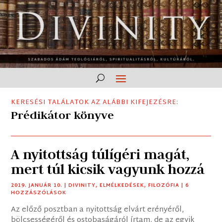
KERESÉSI TALÁLATOK AZ ALÁBBI KIFEJEZÉSRE:
Prédikátor könyve
A nyitottság túlígéri magát,
mert túl kicsik vagyunk hozzá
2019. JANUÁR 10.
|
DIVINITY
,
ELMÉLKEDÉSEK
,
FILOZÓFIA
| 6
HOZZÁSZÓLÁSOK
Az előző posztban a nyitottság elvárt erényéről,
bölcsességéről és ostobaságáról írtam, de az egyik