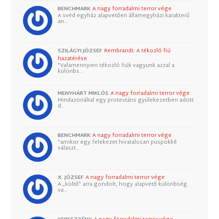
BENCHMARK
A nagy forradalmi terror vége
A svéd egyház alapvetően államegyházi karakterű
an…
SZILÁGYI JÓZSEF
Rembrandt: A tékozló fiú
hazatérése
"Valamennyien tékozló fiúk vagyunk azzal a
különbs…
MENYHÁRT MIKLÓS
A nagy forradalmi terror vége
Mindazonáltal egy protestáns gyülekezetben adott
d…
BENCHMARK
A nagy forradalmi terror vége
"amikor egy felekezet hivatalosan püspökké
választ…
X. JÓZSEF
A nagy forradalmi terror vége
A „költő” arra gondolt, hogy alapvető különbség
va…