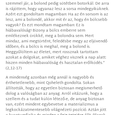
szemmel jár, a bolond pedig sötétben botorkál. De arra
is rájöttem, hogy ugyanaz lesz a sorsa mindegyiküknek.
Azért ezt gondoltam magamban: Ha az én sorsom is az
lesz, ami a bolondé, akkor mit ér az, hogy én bölcsebb
vagyok? És ezt mondtam magamban: Ez is
hiábavalóság! Bizony a bölcs emberre sem
emlékeznek örökké, meg a bolondra sem. Mert
mindaz, ami megtörtént, feledésbe megy az eljövendő
időben, és a bölcs is meghal, meg a bolond is.
Meggyűlöltem az életet, mert rossznak tartottam
azokat a dolgokat, amiket véghez visznek a nap alatt:
hiszen minden hiábavalóság és hasztalan erőlködés.”
(2,12-17)
A mindenség azonban még annál is nagyobb és
érthetetlenebb, mint Qoheleth gondolta. Sokan
állították, hogy az egyetlen biztosan megismerhető
dolog a valóságban az anyag. Arról vitázunk, hogy a
szellem és a tudat külön létező-e, de anyag biztosan
van, ezért mindent egybevetve a materializmus a
legkockázatmentesebb világnézeti pozíció. Aztán jött