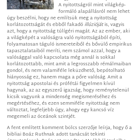
A nyitottságról mint világkép-
formáló alapállásról nem lehet
úgy beszélni, hogy ne említsük meg a nyitottság
korlátozottságát és ebből fakadó
illúzióját
is, vagyis
azt, hogy a nyitottság túlígéri magát. Az az ember, aki
a világképét a valóságra való nyitottságából építi,
folyamatosan táguló ismereteiből és bővülő empirikus
tapasztalataiból meríti, nem számol azzal, hogy a
valósággal való kapcsolata még annál is sokkal
korlátozottabb, mint amit a legrosszabb rémálmaiban
gondol, és nem valamiféle leküzdhető, bepótolható
hiányosság ez, hanem maga a pőre valóság. Amit a
nyitottság apostolai és prófétái figyelmen kívül
hagynak, az az egyszerű igazság, hogy reménytelenül
kicsik vagyunk a mindenség megismeréséhez és
megértéséhez, és ezen semmiféle nyitottság nem
változtat, legfeljebb úgy, ahogy egy kancsó víz
megemeli az óceánok szintjét.
A fent említett komment bölcs szerzője leírja, hogy ő a
bibliai Boáz Ruthnak adott tanácsát tekinti