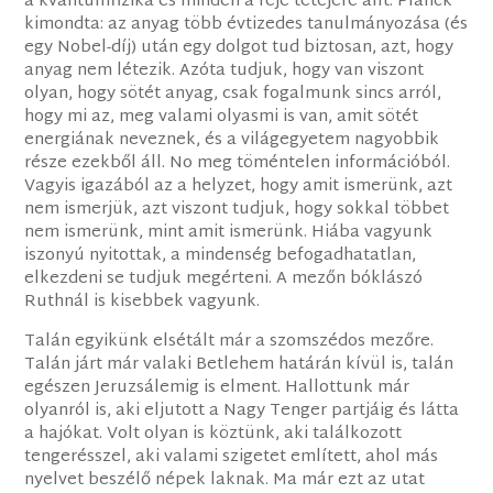
a kvantumfizika és minden a feje tetejére állt. Planck
kimondta: az anyag több évtizedes tanulmányozása (és
egy Nobel-díj) után egy dolgot tud biztosan, azt, hogy
anyag nem létezik. Azóta tudjuk, hogy van viszont
olyan, hogy sötét anyag, csak fogalmunk sincs arról,
hogy mi az, meg valami olyasmi is van, amit sötét
energiának neveznek, és a világegyetem nagyobbik
része ezekből áll. No meg töméntelen információból.
Vagyis igazából az a helyzet, hogy amit ismerünk, azt
nem ismerjük, azt viszont tudjuk, hogy sokkal többet
nem ismerünk, mint amit ismerünk. Hiába vagyunk
iszonyú nyitottak, a mindenség befogadhatatlan,
elkezdeni se tudjuk megérteni. A mezőn bóklászó
Ruthnál is kisebbek vagyunk.
Talán egyikünk elsétált már a szomszédos mezőre.
Talán járt már valaki Betlehem határán kívül is, talán
egészen Jeruzsálemig is elment. Hallottunk már
olyanról is, aki eljutott a Nagy Tenger partjáig és látta
a hajókat. Volt olyan is köztünk, aki találkozott
tengerésszel, aki valami szigetet említett, ahol más
nyelvet beszélő népek laknak. Ma már ezt az utat