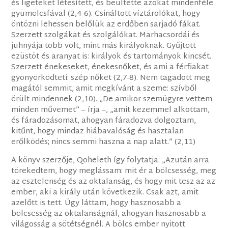
és ligeteket létesített, és beültette azokat mindenféle
gyümölcsfával (2,4-6). Csináltott víztárolókat, hogy
öntözni lehessen belőlük az erdőben sarjadó fákat.
Szerzett szolgákat és szolgálókat. Marhacsordái és
juhnyája több volt, mint más királyoknak. Gyűjtött
ezüstöt és aranyat is: királyok és tartományok kincsét.
Szerzett énekeseket, énekesnőket, és ami a férfiakat
gyönyörködteti: szép nőket (2,7-8). Nem tagadott meg
magától semmit, amit megkívánt a szeme: szívből
örült mindennek (2,10). „De amikor szemügyre vettem
minden művemet” – írja –, „amit kezemmel alkottam,
és fáradozásomat, ahogyan fáradozva dolgoztam,
kitűnt, hogy mindaz hiábavalóság és hasztalan
erőlködés; nincs semmi haszna a nap alatt.” (2,11)
A könyv szerzője, Qoheleth így folytatja: „Azután arra
törekedtem, hogy meglássam: mit ér a bölcsesség, meg
az esztelenség és az oktalanság, és hogy mit tesz az az
ember, aki a király után következik. Csak azt, amit
azelőtt is tett. Úgy láttam, hogy hasznosabb a
bölcsesség az oktalanságnál, ahogyan hasznosabb a
világosság a sötétségnél. A bölcs ember nyitott