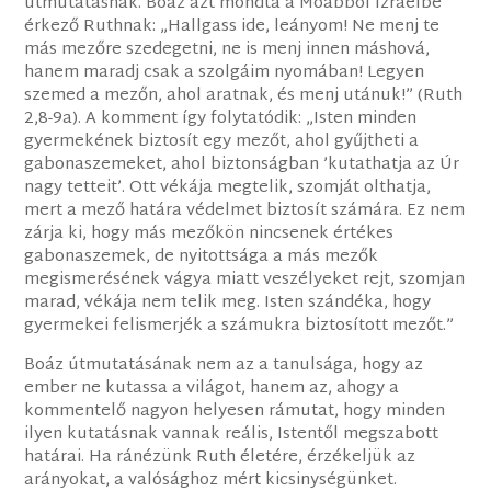
útmutatásnak. Boáz azt mondta a Moábból Izráelbe
érkező Ruthnak: „Hallgass ide, leányom! Ne menj te
más mezőre szedegetni, ne is menj innen máshová,
hanem maradj csak a szolgáim nyomában! Legyen
szemed a mezőn, ahol aratnak, és menj utánuk!” (Ruth
2,8-9a). A komment így folytatódik: „Isten minden
gyermekének biztosít egy mezőt, ahol gyűjtheti a
gabonaszemeket, ahol biztonságban ’kutathatja az Úr
nagy tetteit’. Ott vékája megtelik, szomját olthatja,
mert a mező határa védelmet biztosít számára. Ez nem
zárja ki, hogy más mezőkön nincsenek értékes
gabonaszemek, de nyitottsága a más mezők
megismerésének vágya miatt veszélyeket rejt, szomjan
marad, vékája nem telik meg. Isten szándéka, hogy
gyermekei felismerjék a számukra biztosított mezőt.”
Boáz útmutatásának nem az a tanulsága, hogy az
ember ne kutassa a világot, hanem az, ahogy a
kommentelő nagyon helyesen rámutat, hogy minden
ilyen kutatásnak vannak reális, Istentől megszabott
határai. Ha ránézünk Ruth életére, érzékeljük az
arányokat, a valósághoz mért kicsinységünket.