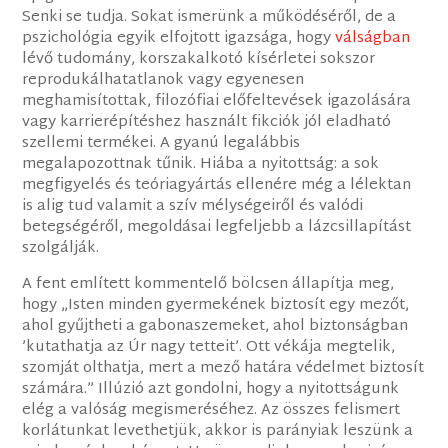
Senki se tudja. Sokat ismerünk a működéséről, de a
pszichológia egyik elfojtott igazsága, hogy
válságban
lévő tudomány, korszakalkotó kísérletei sokszor
reprodukálhatatlanok vagy egyenesen
meghamisítottak, filozófiai előfeltevések igazolására
vagy karrierépítéshez használt fikciók jól eladható
szellemi termékei. A gyanú legalábbis
megalapozottnak tűnik. Hiába a nyitottság: a sok
megfigyelés és teóriagyártás ellenére még a lélektan
is alig tud valamit a szív mélységeiről és valódi
betegségéről, megoldásai legfeljebb a lázcsillapítást
szolgálják.
A fent említett kommentelő bölcsen állapítja meg,
hogy „Isten minden gyermekének biztosít egy mezőt,
ahol gyűjtheti a gabonaszemeket, ahol biztonságban
’kutathatja az Úr nagy tetteit’. Ott vékája megtelik,
szomját olthatja, mert a mező határa védelmet biztosít
számára.” Illúzió azt gondolni, hogy a nyitottságunk
elég a valóság megismeréséhez. Az összes felismert
korlátunkat levethetjük, akkor is parányiak leszünk a