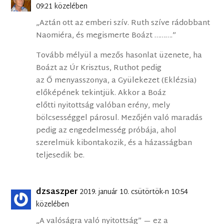
09:21 közelében
„Aztán ott az emberi szív. Ruth szíve rádobbant
Naomiéra, és megismerte Boázt ……….”
Tovább mélyül a mezős hasonlat üzenete, ha
Boázt az Úr Krisztus, Ruthot pedig
az Ő menyasszonya, a Gyülekezet (Eklézsia)
előképének tekintjük. Akkor a Boáz
előtti nyitottság valóban erény, mely
bölcsességgel párosul. Mezőjén való maradás
pedig az engedelmesség próbája, ahol
szerelmük kibontakozik, és a házasságban
teljesedik be.
dzsaszper
2019. január 10. csütörtök-n 10:54
közelében
„A valóságra való nyitottság” — ez a