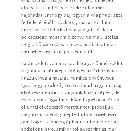
Kína számára nagyszerű ötletnek tűnhetett
elpusztítani a felfedezésekre alkalmas
hajóhadat, „nehogy baj legyen a világ hübriszes
felfedezéséből”. Csakhogy mások közben
hübriszesen felfedezték a világot… és Kína
bölcsessége mégsem bizonyult annak, utólag
még erkölcsösnek sem nevezhető, mert nem
mentette meg a világot semmitől.
Talán ez lett volna az eredményes önmérséklet
foglalata: a némileg önkényes határhúzásnak is
húzzuk meg a határát, némileg önkényesen.
Igaz, hogy a valóság határtalanul nagy, mi meg
elképesztően kicsik vagyunk hozzá képest, de
mivel ennek figyelmen kívül hagyásával értük
el a mai elképesztő méretünket, próbáljuk
megőrizni az eddig megtett útból következő
tanulságot is: mindig építsünk +1 emeletet az
eddigi épületre, amikor sokak szerint az már