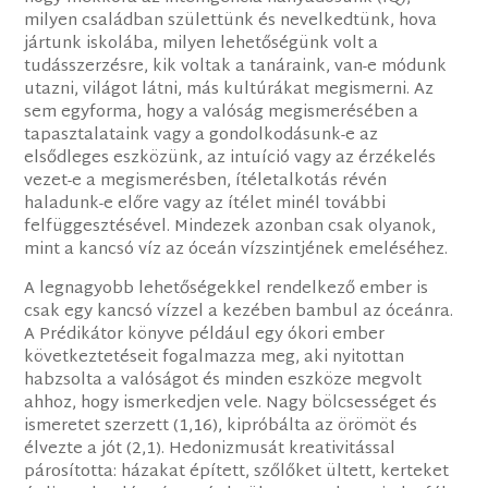
milyen családban születtünk és nevelkedtünk, hova
jártunk iskolába, milyen lehetőségünk volt a
tudásszerzésre, kik voltak a tanáraink, van-e módunk
utazni, világot látni, más kultúrákat megismerni. Az
sem egyforma, hogy a valóság megismerésében a
tapasztalataink vagy a gondolkodásunk-e az
elsődleges eszközünk, az intuíció vagy az érzékelés
vezet-e a megismerésben, ítéletalkotás révén
haladunk-e előre vagy az ítélet minél további
felfüggesztésével. Mindezek azonban csak olyanok,
mint a kancsó víz az óceán vízszintjének emeléséhez.
A legnagyobb lehetőségekkel rendelkező ember is
csak egy kancsó vízzel a kezében bambul az óceánra.
A Prédikátor könyve például egy ókori ember
következtetéseit fogalmazza meg, aki nyitottan
habzsolta a valóságot és minden eszköze megvolt
ahhoz, hogy ismerkedjen vele. Nagy bölcsességet és
ismeretet szerzett (1,16), kipróbálta az örömöt és
élvezte a jót (2,1). Hedonizmusát kreativitással
párosította: házakat épített, szőlőket ültett, kerteket