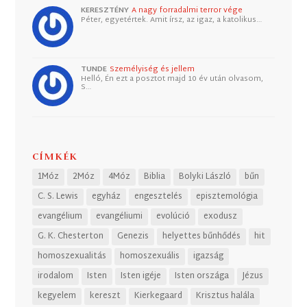
KERESZTÉNY
A nagy forradalmi terror vége
Péter, egyetértek. Amit írsz, az igaz, a katolikus…
TUNDE
Személyiség és jellem
Helló, Én ezt a posztot majd 10 év után olvasom,
S…
CÍMKÉK
1Móz
2Móz
4Móz
Biblia
Bolyki László
bűn
C. S. Lewis
egyház
engesztelés
episztemológia
evangélium
evangéliumi
evolúció
exodusz
G. K. Chesterton
Genezis
helyettes bűnhődés
hit
homoszexualitás
homoszexuális
igazság
irodalom
Isten
Isten igéje
Isten országa
Jézus
kegyelem
kereszt
Kierkegaard
Krisztus halála