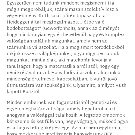
Egyszerűen nem tudunk mindent megismerni. Ha
mégis megpróbáljuk, szánalmasan szelektív lesz a
végeredmény. Ruth saját bőrén tapasztalta a
Heidegger által megfogalmazott „létbe való
bedobottságot” (Geworfenheit), annak az élményét,
hogy mindannyian egy érthetetlenül nagy és komplex
valóságban találjuk magunkat, amely nem ad
számunkra válaszokat. Ha a megismert töredékekből
rakjuk össze a világképünket, ugyanúgy becsapjuk
magunkat, mint a diák, aki matekórán levonja a
tanulságot, hogy a matematika arról szól, hogy egy
néni krétával rajzol. Ha valódi válaszokat akarunk a
mindenség értelmével kapcsolatban, kívülről jövő
útmutatásra van szükségünk. Olyasmire, amilyet Ruth
kapott Boáztól.
Minden embernek van fogantatásától genetikai és
egyéb meghatározottsága, amely behatárolja azt,
ahogyan a valósággal találkozik. A legtöbb embernek
két szeme és két füle van, négy végtagja, működő agya
és átlagos felfogóképessége. Az már nem egyforma,
hogy mekkora az intelligencia hányadosunk (IQ),