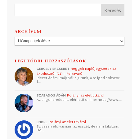
ARCHÍVUM
Archívum
LEGUTÓBBI HOZZÁSZÓLÁSOK
GERGELY ERZSÉBET
Reggeli naplójegyzetek az
Exoduszról (21) – Felkavaró
Idézet Ádám imájából: "„Urunk, a te igéd sokszor
f…
SZABADOS ÁDÁM
Polányi az élet titkáról
Az angol eredeti itt elérhető online: https://www.…
ENDRE
Polányi az élet titkáról
Szívesen elolvasnám az esszét, de nem találtam.
Ho…