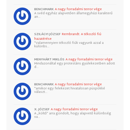
BENCHMARK
A nagy forradalmi terror vége
A svéd egyház alapvetően államegyházi karakterű
an…
SZILÁGYI JÓZSEF
Rembrandt: A tékozló fiú
hazatérése
"Valamennyien tékozló fiúk vagyunk azzal a
különbs…
MENYHÁRT MIKLÓS
A nagy forradalmi terror vége
Mindazonáltal egy protestáns gyülekezetben adott
d…
BENCHMARK
A nagy forradalmi terror vége
"amikor egy felekezet hivatalosan püspökké
választ…
X. JÓZSEF
A nagy forradalmi terror vége
A „költő” arra gondolt, hogy alapvető különbség
va…