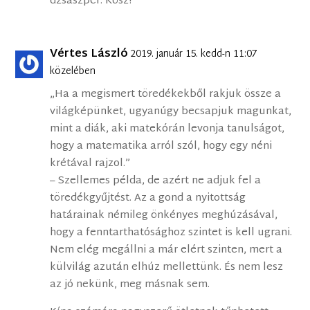
dzsaszper: Kösz!
Vértes László
2019. január 15. kedd-n 11:07
közelében
„Ha a megismert töredékekből rakjuk össze a
világképünket, ugyanúgy becsapjuk magunkat,
mint a diák, aki matekórán levonja tanulságot,
hogy a matematika arról szól, hogy egy néni
krétával rajzol.”
– Szellemes példa, de azért ne adjuk fel a
töredékgyűjtést. Az a gond a nyitottság
határainak némileg önkényes meghúzásával,
hogy a fenntarthatósághoz szintet is kell ugrani.
Nem elég megállni a már elért szinten, mert a
külvilág azután elhúz mellettünk. És nem lesz
az jó nekünk, meg másnak sem.