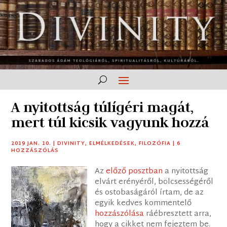
A nyitottság túlígéri magát,
mert túl kicsik vagyunk hozzá
2019 JAN. 10.
|
DIVINITY
,
ELMÉLKEDÉSEK
,
FILOZÓFIA
|
6
HOZZÁSZÓLÁS
Az
előző posztban
a nyitottság
elvárt erényéről, bölcsességéről
és ostobaságáról írtam, de az
egyik kedves kommentelő
hozzászólása
ráébresztett arra,
hogy a cikket nem fejeztem be.