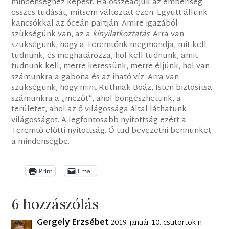
mindenséghez képest. Ha összeadjuk az emberiség
összes tudását, mitsem változtat ezen. Együtt állunk
kancsókkal az óceán partján. Amire igazából
szükségünk van, az a
kinyilatkoztatás
. Arra van
szükségünk, hogy a Teremtőnk megmondja, mit kell
tudnunk, és meghatározza, hol kell tudnunk, amit
tudnunk kell, merre keressünk, merre éljünk, hol van
számunkra a gabona és az iható víz. Arra van
szükségünk, hogy mint Ruthnak Boáz, Isten biztosítsa
számunkra a „mezőt”, ahol böngészhetünk, a
területet, ahol az ő világossága által láthatunk
világosságot. A legfontosabb nyitottság ezért a
Teremtő előtti nyitottság. Ő tud bevezetni bennünket
a mindenségbe.
Print
Email
6 hozzászólás
Gergely Erzsébet
2019. január 10. csütörtök-n