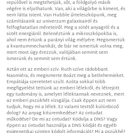
repülővel is megtehetjük, sőt, a földgolyó másik
végére is eljuthatunk. Van, aki a világűrbe is kiment, és
nem látta Istent. Van Hubble űrteleszkópunk, meg
számításaink az univerzum galaxisairól és
felfoghatatlan méreteiről. Meg a sötét anyagról és a
sötét energiáról. Belenéztünk a mikroszkópokba is,
ahol nem értünk a parányi világ mélyére. Megismertük
a kvantummechanikát, de bár ne ismertük volna meg,
mert most úgy érezzük, valójában semmit sem
ismerünk és semmit sem értünk.
Aztán ott az emberi szív. Ruth szíve rádobbant
Naomiéra, és megismerte Boázt meg a betlehemieket.
Empátiája szeretetet szült. Azóta sokkal több
megfigyelést tettünk az emberi lélekről, és létrejött
egy tudomány is, amelyet lélektannak neveznek, mert
az emberi pszükhét vizsgálja. Csak éppen azt nem
tudjuk, hogy mi a lélek. Ez valami testtől különböző
dolog? Az anyag kitüremkedése? Az öntudat
működése? De mi az öntudat? Kódolja a DNS? Vagy
éppen az öntudat használja a DNS kódját és egyéb
epigenetikai szinten kódolt információt? Mi a pszükhé?