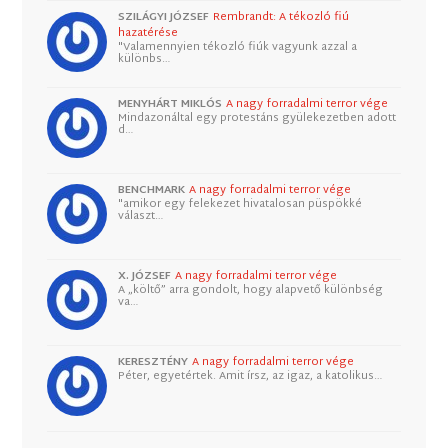
SZILÁGYI JÓZSEF
Rembrandt: A tékozló fiú
hazatérése
"Valamennyien tékozló fiúk vagyunk azzal a
különbs…
MENYHÁRT MIKLÓS
A nagy forradalmi terror vége
Mindazonáltal egy protestáns gyülekezetben adott
d…
BENCHMARK
A nagy forradalmi terror vége
"amikor egy felekezet hivatalosan püspökké
választ…
X. JÓZSEF
A nagy forradalmi terror vége
A „költő” arra gondolt, hogy alapvető különbség
va…
KERESZTÉNY
A nagy forradalmi terror vége
Péter, egyetértek. Amit írsz, az igaz, a katolikus…