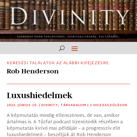
KERESÉSI TALÁLATOK AZ ALÁBBI KIFEJEZÉSRE:
Rob Henderson
Luxushiedelmek
2023. JÚNIUS 10.
|
DIVINITY
,
TÁRSADALOM
| 2 HOZZÁSZÓLÁSOK
A képmutatás mindig ellenszenves, de van, amikor
ártalmas is. A Tűzfal podcast tizenötödik részében a
képmutatás kirívó mai példáját – a progresszív elit
luxushiedelmeit – beszéljük át Rob Henderson