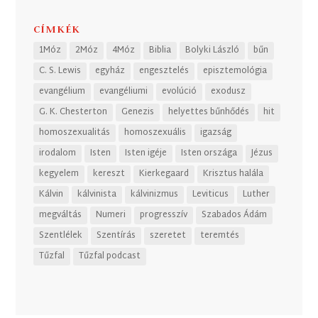
CÍMKÉK
1Móz
2Móz
4Móz
Biblia
Bolyki László
bűn
C. S. Lewis
egyház
engesztelés
episztemológia
evangélium
evangéliumi
evolúció
exodusz
G. K. Chesterton
Genezis
helyettes bűnhődés
hit
homoszexualitás
homoszexuális
igazság
irodalom
Isten
Isten igéje
Isten országa
Jézus
kegyelem
kereszt
Kierkegaard
Krisztus halála
Kálvin
kálvinista
kálvinizmus
Leviticus
Luther
megváltás
Numeri
progresszív
Szabados Ádám
Szentlélek
Szentírás
szeretet
teremtés
Tűzfal
Tűzfal podcast