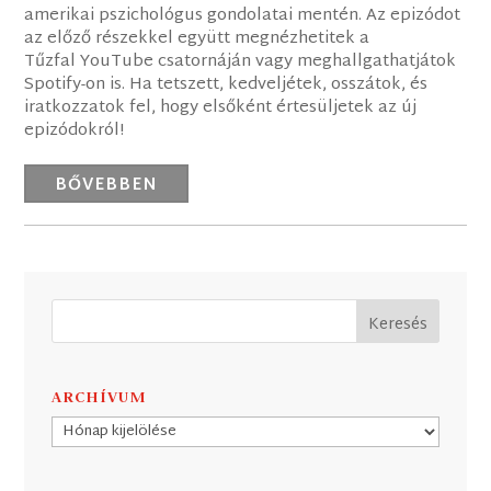
amerikai pszichológus gondolatai mentén. Az epizódot
az előző részekkel együtt megnézhetitek a
Tűzfal YouTube csatornáján vagy meghallgathatjátok
Spotify-on is. Ha tetszett, kedveljétek, osszátok, és
iratkozzatok fel, hogy elsőként értesüljetek az új
epizódokról!
BŐVEBBEN
ARCHÍVUM
Archívum