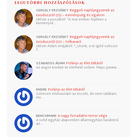
LEGUTÓBBI HOZZÁSZÓLÁSOK
GERGELY ERZSÉBET
Reggeli naplójegyzetek az
Exoduszról (22) – Keménység és irgalom
Idézet a posztból: "A mai ember fejében a
keménysé…
GERGELY ERZSÉBET
Reggeli naplójegyzetek az
Exoduszról (21) – Felkavaró
Idézet Ádám imájából: "„Urunk, a te igéd sokszor
f…
SZABADOS ÁDÁM
Polányi az élet titkáról
Az angol eredeti itt elérhető online: https://www.…
ENDRE
Polányi az élet titkáról
Szívesen elolvasnám az esszét, de nem találtam.
Ho…
BENCHMARK
A nagy forradalmi terror vége
A svéd egyház alapvetően államegyházi karakterű
an…