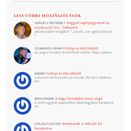
LEGUTÓBBI HOZZÁSZÓLÁSOK
GERGELY ERZSÉBET
Reggeli naplójegyzetek az
Exoduszról (21) – Felkavaró
Idézet Ádám imájából: "„Urunk, a te igéd sokszor
f…
SZABADOS ÁDÁM
Polányi az élet titkáról
Az angol eredeti itt elérhető online: https://www.…
ENDRE
Polányi az élet titkáról
Szívesen elolvasnám az esszét, de nem találtam.
Ho…
BENCHMARK
A nagy forradalmi terror vége
A svéd egyház alapvetően államegyházi karakterű
an…
SZILÁGYI JÓZSEF
Rembrandt: A tékozló fiú
hazatérése