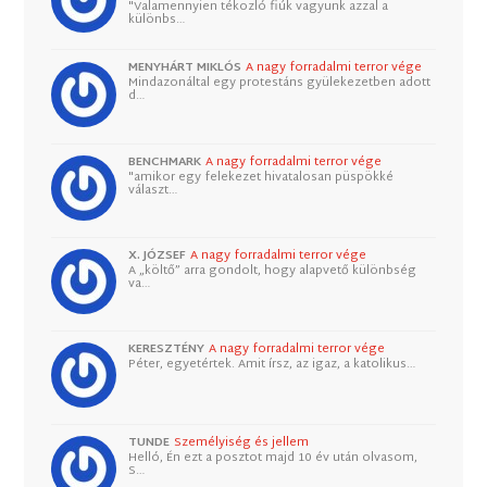
"Valamennyien tékozló fiúk vagyunk azzal a
különbs…
MENYHÁRT MIKLÓS
A nagy forradalmi terror vége
Mindazonáltal egy protestáns gyülekezetben adott
d…
BENCHMARK
A nagy forradalmi terror vége
"amikor egy felekezet hivatalosan püspökké
választ…
X. JÓZSEF
A nagy forradalmi terror vége
A „költő” arra gondolt, hogy alapvető különbség
va…
KERESZTÉNY
A nagy forradalmi terror vége
Péter, egyetértek. Amit írsz, az igaz, a katolikus…
TUNDE
Személyiség és jellem
Helló, Én ezt a posztot majd 10 év után olvasom,
S…