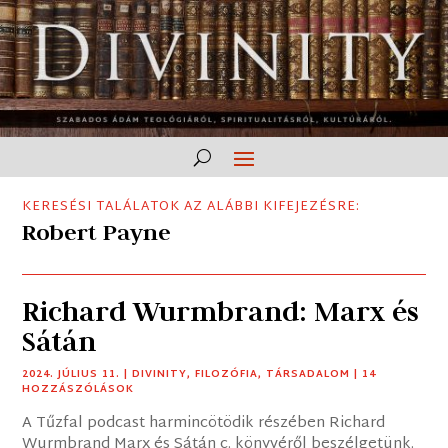
KERESÉSI TALÁLATOK AZ ALÁBBI KIFEJEZÉSRE:
Robert Payne
Richard Wurmbrand: Marx és
Sátán
2024. JÚLIUS 11.
|
DIVINITY
,
FILOZÓFIA
,
TÁRSADALOM
| 14
HOZZÁSZÓLÁSOK
A Tűzfal podcast harmincötödik részében Richard
Wurmbrand Marx és Sátán c. könyvéről beszélgetünk.