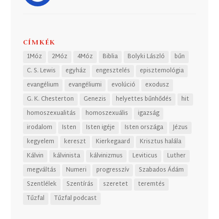
CÍMKÉK
1Móz
2Móz
4Móz
Biblia
Bolyki László
bűn
C. S. Lewis
egyház
engesztelés
episztemológia
evangélium
evangéliumi
evolúció
exodusz
G. K. Chesterton
Genezis
helyettes bűnhődés
hit
homoszexualitás
homoszexuális
igazság
irodalom
Isten
Isten igéje
Isten országa
Jézus
kegyelem
kereszt
Kierkegaard
Krisztus halála
Kálvin
kálvinista
kálvinizmus
Leviticus
Luther
megváltás
Numeri
progresszív
Szabados Ádám
Szentlélek
Szentírás
szeretet
teremtés
Tűzfal
Tűzfal podcast