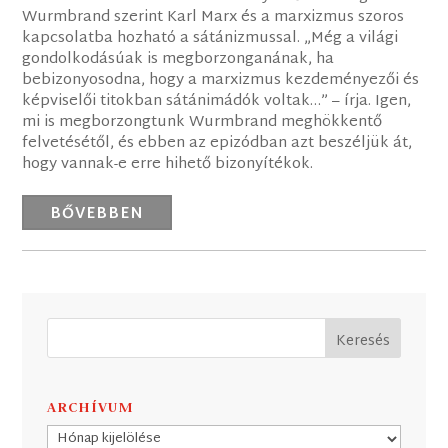
Wurmbrand szerint Karl Marx és a marxizmus szoros
kapcsolatba hozható a sátánizmussal. „Még a világi
gondolkodásúak is megborzonganának, ha
bebizonyosodna, hogy a marxizmus kezdeményezői és
képviselői titokban sátánimádók voltak…” – írja. Igen,
mi is megborzongtunk Wurmbrand meghökkentő
felvetésétől, és ebben az epizódban azt beszéljük át,
hogy vannak-e erre hihető bizonyítékok.
BŐVEBBEN
ARCHÍVUM
Archívum