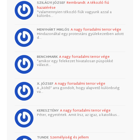
SZILÁGYI JÓZSEF
Rembrandt: A tékozló fiú
hazatérése
"Valamennyien tékozló fiúk vagyunk azzal a
különbs…
MENYHÁRT MIKLÓS
A nagy forradalmi terror vége
Mindazonáltal egy protestáns gyülekezetben adott
d…
BENCHMARK
A nagy forradalmi terror vége
"amikor egy felekezet hivatalosan püspökké
választ…
X. JÓZSEF
A nagy forradalmi terror vége
A „költő” arra gondolt, hogy alapvető különbség
va…
KERESZTÉNY
A nagy forradalmi terror vége
Péter, egyetértek. Amit írsz, az igaz, a katolikus…
TUNDE
Személyiség és jellem