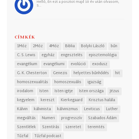
Helló, Én ezt a posztot majd 10 év után olvasom,
S…
CÍMKÉK
1Móz
2Móz
4Móz
Biblia
Bolyki László
bűn
C. S. Lewis
egyház
engesztelés
episztemológia
evangélium
evangéliumi
evolúció
exodusz
G. K. Chesterton
Genezis
helyettes bűnhődés
hit
homoszexualitás
homoszexuális
igazság
irodalom
Isten
Isten igéje
Isten országa
Jézus
kegyelem
kereszt
Kierkegaard
Krisztus halála
Kálvin
kálvinista
kálvinizmus
Leviticus
Luther
megváltás
Numeri
progresszív
Szabados Ádám
Szentlélek
Szentírás
szeretet
teremtés
Tűzfal
Tűzfal podcast