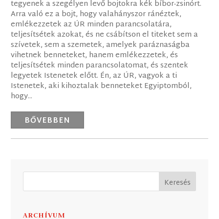
tegyenek a szegélyen levő bojtokra kék bíbor-zsinórt.
Arra való ez a bojt, hogy valahányszor ránéztek,
emlékezzetek az ÚR minden parancsolatára,
teljesítsétek azokat, és ne csábítson el titeket sem a
szívetek, sem a szemetek, amelyek paráznaságba
vihetnek benneteket, hanem emlékezzetek, és
teljesítsétek minden parancsolatomat, és szentek
legyetek Istenetek előtt. Én, az ÚR, vagyok a ti
Istenetek, aki kihoztalak benneteket Egyiptomból,
hogy...
BŐVEBBEN
ARCHÍVUM