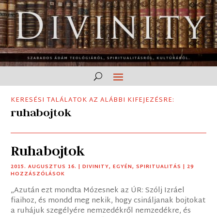
KERESÉSI TALÁLATOK AZ ALÁBBI KIFEJEZÉSRE:
ruhabojtok
Ruhabojtok
2015. AUGUSZTUS 16.
|
DIVINITY
,
EGYÉN
,
SPIRITUALITÁS
| 29
HOZZÁSZÓLÁSOK
„Azután ezt mondta Mózesnek az ÚR: Szólj Izráel
fiaihoz, és mondd meg nekik, hogy csináljanak bojtokat
a ruhájuk szegélyére nemzedékről nemzedékre, és