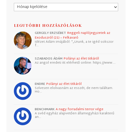
Archívum
LEGUTÓBBI HOZZÁSZÓLÁSOK
GERGELY ERZSÉBET
Reggeli naplójegyzetek az
Exoduszról (21) – Felkavaró
Idézet Ádám imájából: "„Urunk, a te igéd sokszor
f…
SZABADOS ÁDÁM
Polányi az élet titkáról
Az angol eredeti itt elérhető online: https://www.…
ENDRE
Polányi az élet titkáról
Szívesen elolvasnám az esszét, de nem találtam.
Ho…
BENCHMARK
A nagy forradalmi terror vége
A svéd egyház alapvetően államegyházi karakterű
an…