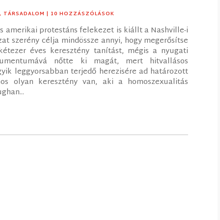
,
TÁRSADALOM
| 10 HOZZÁSZÓLÁSOK
 amerikai protestáns felekezet is kiállt a Nashville-i
ozat szerény célja mindössze annyi, hogy megerősítse
kétezer éves keresztény tanítást, mégis a nyugati
kumentumává nőtte ki magát, mert hitvallásos
gyik leggyorsabban terjedő herezisére ad határozott
ámos olyan keresztény van, aki a homoszexualitás
ghan...