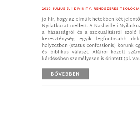
2019. JÚLIUS 5.
|
DIVINITY
,
RENDSZERES TEOLÓGIA
Jó hír, hogy az elmúlt hetekben két jelentős
Nyilatkozat mellett. A Nashville-i Nyilatk
a házasságról és a szexualitásról szóló 
kereszténység egyik legfontosabb do
helyzetben (status confessionis) korunk e
és biblikus választ. Aláírói között sz
kérdésében személyesen is érintett (pl. Vau
BŐVEBBEN