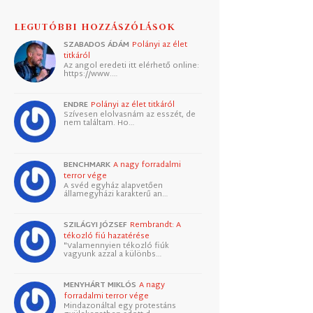
LEGUTÓBBI HOZZÁSZÓLÁSOK
SZABADOS ÁDÁM
Polányi az élet
titkáról
Az angol eredeti itt elérhető online:
https://www.…
ENDRE
Polányi az élet titkáról
Szívesen elolvasnám az esszét, de
nem találtam. Ho…
BENCHMARK
A nagy forradalmi
terror vége
A svéd egyház alapvetően
államegyházi karakterű an…
SZILÁGYI JÓZSEF
Rembrandt: A
tékozló fiú hazatérése
"Valamennyien tékozló fiúk
vagyunk azzal a különbs…
MENYHÁRT MIKLÓS
A nagy
forradalmi terror vége
Mindazonáltal egy protestáns