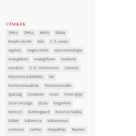
CÍMKÉK
1Móz
2Móz
4Móz
Biblia
Bolyki László
bűn
C. S. Lewis
egyház
engesztelés
episztemológia
evangélium
evangéliumi
evolúció
exodusz
G. K. Chesterton
Genezis
helyettes bűnhődés
hit
homoszexualitás
homoszexuális
igazság
irodalom
Isten
Isten igéje
Isten országa
Jézus
kegyelem
kereszt
Kierkegaard
Krisztus halála
Kálvin
kálvinista
kálvinizmus
Leviticus
Luther
megváltás
Numeri