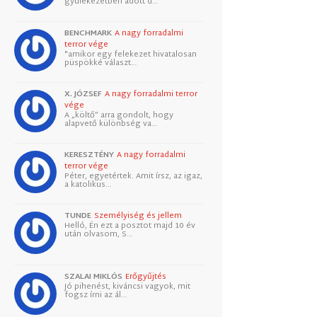
gyülekezetben adott d…
BENCHMARK
A nagy forradalmi
terror vége
"amikor egy felekezet hivatalosan
püspökké választ…
X. JÓZSEF
A nagy forradalmi terror
vége
A „költő” arra gondolt, hogy
alapvető különbség va…
KERESZTÉNY
A nagy forradalmi
terror vége
Péter, egyetértek. Amit írsz, az igaz,
a katolikus…
TUNDE
Személyiség és jellem
Helló, Én ezt a posztot majd 10 év
után olvasom, S…
SZALAI MIKLÓS
Erőgyűjtés
Jó pihenést, kiváncsi vagyok, mit
fogsz írni az ál…