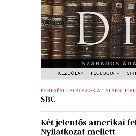
KEZDŐLAP
TEOLÓGIA
SPI
KERESÉSI TALÁLATOK AZ ALÁBBI KIFE
SBC
Két jelentős amerikai fe
Nyilatkozat mellett