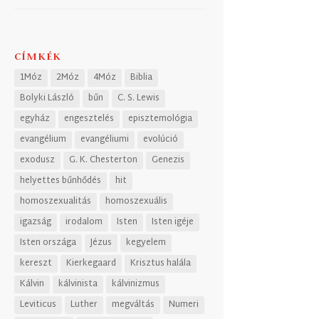
CÍMKÉK
1Móz
2Móz
4Móz
Biblia
Bolyki László
bűn
C. S. Lewis
egyház
engesztelés
episztemológia
evangélium
evangéliumi
evolúció
exodusz
G. K. Chesterton
Genezis
helyettes bűnhődés
hit
homoszexualitás
homoszexuális
igazság
irodalom
Isten
Isten igéje
Isten országa
Jézus
kegyelem
kereszt
Kierkegaard
Krisztus halála
Kálvin
kálvinista
kálvinizmus
Leviticus
Luther
megváltás
Numeri