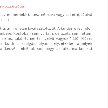
 1 HOZZÁSZÓLÁS
at az embernek? Ki tesz némává vagy süketté, látóvá
 4,11)
, amire Isten kiválasztotta őt. A küldésre így felel:
embere. Korábban sem voltam, de azóta sem lettem
b nehéz ajkú és nehéz nyelvű vagyok.” (10) Mózes
an küldi a szolgáit olyan helyzetekbe, amelyek
ha kedvét lelné abban, hogy az alkalmatlanokat