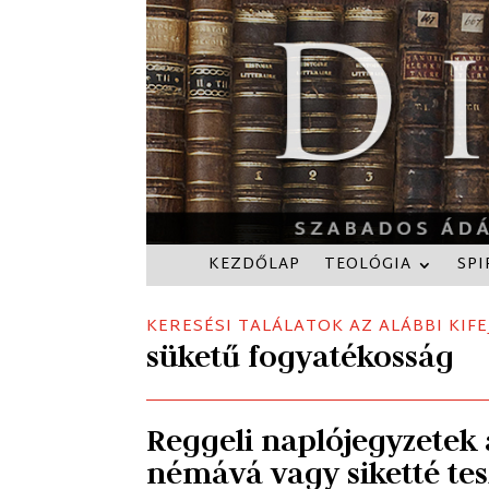
KEZDŐLAP
TEOLÓGIA
SPI
KERESÉSI TALÁLATOK AZ ALÁBBI KIFE
süketű fogyatékosság
Reggeli naplójegyzetek a
némává vagy siketté tes