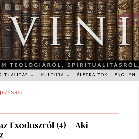
RITUALITÁS
KULTÚRA
ÉLETRAJZOK
ENGLISH
JEZÉSRE:
z Exoduszról (4) – Aki
z