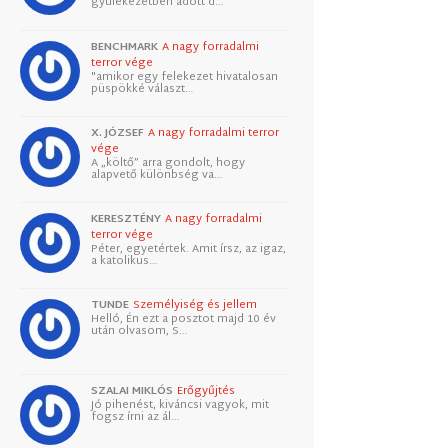
gyülekezetben adott d…
BENCHMARK
A nagy forradalmi
terror vége
"amikor egy felekezet hivatalosan
püspökké választ…
X. JÓZSEF
A nagy forradalmi terror
vége
A „költő” arra gondolt, hogy
alapvető különbség va…
KERESZTÉNY
A nagy forradalmi
terror vége
Péter, egyetértek. Amit írsz, az igaz,
a katolikus…
TUNDE
Személyiség és jellem
Helló, Én ezt a posztot majd 10 év
után olvasom, S…
SZALAI MIKLÓS
Erőgyűjtés
Jó pihenést, kiváncsi vagyok, mit
fogsz írni az ál…