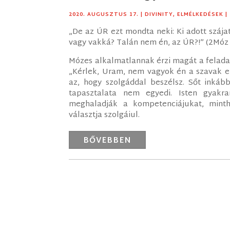
2020. AUGUSZTUS 17.
|
DIVINITY
,
ELMÉLKEDÉSEK
|
„De az ÚR ezt mondta neki: Ki adott száj
vagy vakká? Talán nem én, az ÚR?!” (2Móz
Mózes alkalmatlannak érzi magát a feladatra
„Kérlek, Uram, nem vagyok én a szavak 
az, hogy szolgáddal beszélsz. Sőt inkáb
tapasztalata nem egyedi. Isten gyakr
meghaladják a kompetenciájukat, mint
választja szolgáiul.
BŐVEBBEN