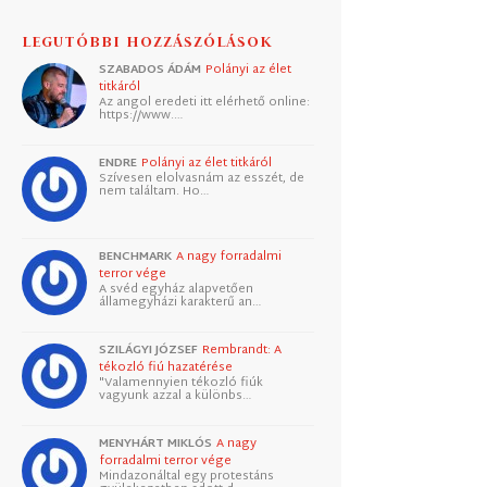
LEGUTÓBBI HOZZÁSZÓLÁSOK
SZABADOS ÁDÁM
Polányi az élet
titkáról
Az angol eredeti itt elérhető online:
https://www.…
ENDRE
Polányi az élet titkáról
Szívesen elolvasnám az esszét, de
nem találtam. Ho…
BENCHMARK
A nagy forradalmi
terror vége
A svéd egyház alapvetően
államegyházi karakterű an…
SZILÁGYI JÓZSEF
Rembrandt: A
tékozló fiú hazatérése
"Valamennyien tékozló fiúk
vagyunk azzal a különbs…
MENYHÁRT MIKLÓS
A nagy
forradalmi terror vége
Mindazonáltal egy protestáns