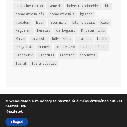
G. K. Chesterton
Genezis
helyettes bűnhődés
hit
homoszexualitás
homoszexuális
igazság
irodalom
Isten
Isten igéje
Isten országa
Jézus
kegyelem
kereszt
Kierkegaard
Krisztus halála
Kálvin
kálvinista
kálvinizmus
Leviticus
Luther
megváltás
Numeri
progresszív
Szabados Ádám
Szentlélek
Szentírás
szeretet
teremtés
Tűzfal
Tűzfal podcast
A weboldalon a minőségi felhasználói élmény érdekében sütiket
használunk.
Részletek
Elfogad
Dizájn:
Elegant Themes
| Motor:
WordPress