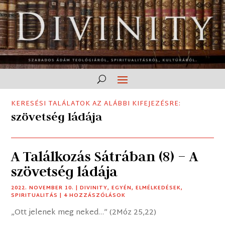
KERESÉSI TALÁLATOK AZ ALÁBBI KIFEJEZÉSRE:
szövetség ládája
A Találkozás Sátrában (8) – A
szövetség ládája
2022. NOVEMBER 10.
|
DIVINITY
,
EGYÉN
,
ELMÉLKEDÉSEK
,
SPIRITUALITÁS
| 4 HOZZÁSZÓLÁSOK
„Ott jelenek meg neked…” (2Móz 25,22)