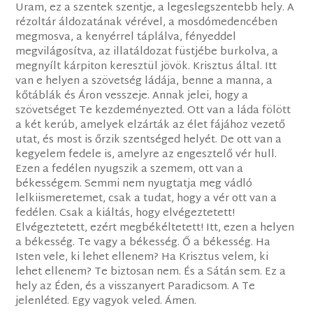
Uram, ez a szentek szentje, a legeslegszentebb hely. A
rézoltár áldozatának vérével, a mosdómedencében
megmosva, a kenyérrel táplálva, fényeddel
megvilágosítva, az illatáldozat füstjébe burkolva, a
megnyílt kárpiton keresztül jövök. Krisztus által. Itt
van e helyen a szövetség ládája, benne a manna, a
kőtáblák és Áron vesszeje. Annak jelei, hogy a
szövetséget Te kezdeményezted. Ott van a láda fölött
a két kerúb, amelyek elzárták az élet fájához vezető
utat, és most is őrzik szentséged helyét. De ott van a
kegyelem fedele is, amelyre az engesztelő vér hull.
Ezen a fedélen nyugszik a szemem, ott van a
békességem. Semmi nem nyugtatja meg vádló
lelkiismeretemet, csak a tudat, hogy a vér ott van a
fedélen. Csak a kiáltás, hogy elvégeztetett!
Elvégeztetett, ezért megbékéltetett! Itt, ezen a helyen
a békesség. Te vagy a békesség. Ő a békesség. Ha
Isten vele, ki lehet ellenem? Ha Krisztus velem, ki
lehet ellenem? Te biztosan nem. És a Sátán sem. Ez a
hely az Éden, és a visszanyert Paradicsom. A Te
jelenléted. Egy vagyok veled. Ámen.