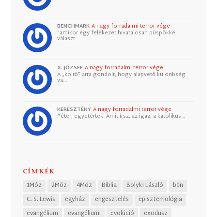
BENCHMARK
A nagy forradalmi terror vége
"amikor egy felekezet hivatalosan püspökké
választ…
X. JÓZSEF
A nagy forradalmi terror vége
A „költő” arra gondolt, hogy alapvető különbség
va…
KERESZTÉNY
A nagy forradalmi terror vége
Péter, egyetértek. Amit írsz, az igaz, a katolikus…
CÍMKÉK
1Móz
2Móz
4Móz
Biblia
Bolyki László
bűn
C. S. Lewis
egyház
engesztelés
episztemológia
evangélium
evangéliumi
evolúció
exodusz