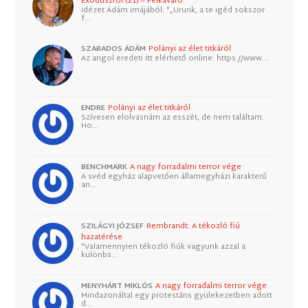
Exoduszról (21) – Felkavaró
Idézet Ádám imájából: "„Urunk, a te igéd sokszor
f…
SZABADOS ÁDÁM
Polányi az élet titkáról
Az angol eredeti itt elérhető online: https://www.…
ENDRE
Polányi az élet titkáról
Szívesen elolvasnám az esszét, de nem találtam.
Ho…
BENCHMARK
A nagy forradalmi terror vége
A svéd egyház alapvetően államegyházi karakterű
an…
SZILÁGYI JÓZSEF
Rembrandt: A tékozló fiú
hazatérése
"Valamennyien tékozló fiúk vagyunk azzal a
különbs…
MENYHÁRT MIKLÓS
A nagy forradalmi terror vége
Mindazonáltal egy protestáns gyülekezetben adott
d…